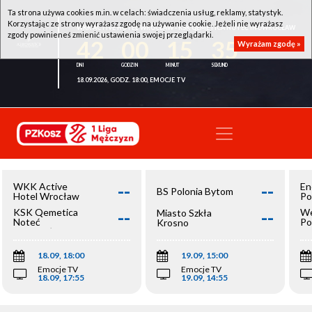
Ta strona używa cookies m.in. w celach: świadczenia usług, reklamy, statystyk.
Korzystając ze strony wyrażasz zgodę na używanie cookie. Jeżeli nie wyrażasz
WKK ACTIVE HOTEL WROCŁAW - KSK QEMETICA NOTEĆ INOWROCŁAW
zgody powinieneś zmienić ustawienia swojej przeglądarki.
42
00
15
35
Wyrażam zgodę »
18.09.2026, GODZ. 18:00, EMOCJE TV
--
--
WKK Active
En
BS Polonia Bytom
Hotel Wrocław
Po
--
--
KSK Qemetica
We
Miasto Szkła
Noteć
Po
Krosno
Inowrocław
Op
18.09, 18:00
19.09, 15:00
Emocje TV
Emocje TV
18.09, 17:55
19.09, 14:55