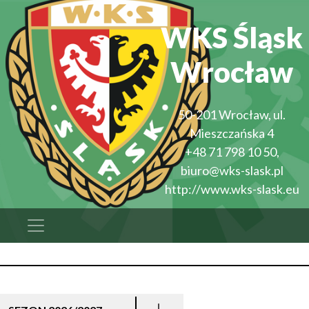
WKS Śląsk
Wrocław
50-201
Wrocław
,
ul.
Mieszczańska 4
+48 71 798 10 50
,
biuro@wks-slask.pl
http://www.wks-slask.eu