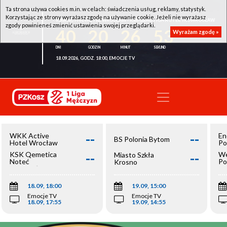
Ta strona używa cookies m.in. w celach: świadczenia usług, reklamy, statystyk.
Korzystając ze strony wyrażasz zgodę na używanie cookie. Jeżeli nie wyrażasz
WKK ACTIVE HOTEL WROCŁAW - KSK QEMETICA NOTEĆ INOWROCŁAW
zgody powinieneś zmienić ustawienia swojej przeglądarki.
40
20
26
53
Wyrażam zgodę »
18.09.2026, GODZ. 18:00, EMOCJE TV
--
--
WKK Active
En
BS Polonia Bytom
Hotel Wrocław
Po
--
--
KSK Qemetica
We
Miasto Szkła
Noteć
Po
Krosno
Inowrocław
Op
18.09, 18:00
19.09, 15:00
Emocje TV
Emocje TV
18.09, 17:55
19.09, 14:55