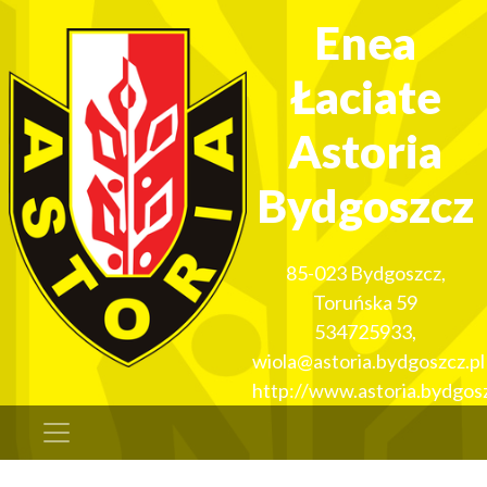
Enea
Łaciate
Astoria
Bydgoszcz
85-023
Bydgoszcz
,
Toruńska 59
534725933
,
wiola@astoria.bydgoszcz.pl
http://www.astoria.bydgosz