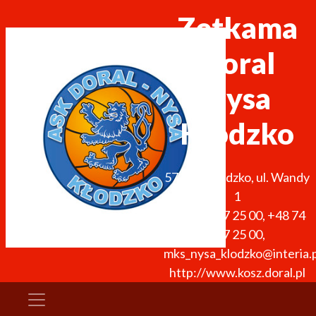
Zetkama
Doral
Nysa
Kłodzko
57-300
Kłodzko
,
ul. Wandy
1
+48 74 867 25 00
,
+48 74
867 25 00
,
mks_nysa_klodzko@interia.p
http://www.kosz.doral.pl