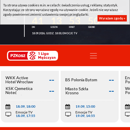
Ta strona używa cookies m.in. w celach: świadczenia usług, reklamy, statystyk.
Korzystając ze strony wyrażasz zgodę na używanie cookie. Jeżeli nie wyrażasz
WKK ACTIVE HOTEL WROCŁAW - KSK QEMETICA NOTEĆ INOWROCŁAW
zgody powinieneś zmienić ustawienia swojej przeglądarki.
41
13
53
50
Wyrażam zgodę »
18.09.2026, GODZ. 18:00, EMOCJE TV
--
--
WKK Active
En
BS Polonia Bytom
Hotel Wrocław
Po
--
--
KSK Qemetica
We
Miasto Szkła
Noteć
Po
Krosno
Inowrocław
Op
18.09, 18:00
19.09, 15:00
Emocje TV
Emocje TV
18.09, 17:55
19.09, 14:55