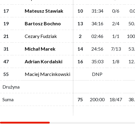
17
17
Mateusz Stawiak
Mateusz Stawiak
10
10
31:34
31:34
0/6
0/6
0.
0.
19
19
Bartosz Bochno
Bartosz Bochno
13
13
34:16
34:16
2/4
2/4
50.
50.
21
21
Cezary Fudziak
Cezary Fudziak
2
2
02:46
02:46
1/1
1/1
100
100
31
31
Michał Marek
Michał Marek
14
14
24:56
24:56
7/13
7/13
53.
53.
47
47
Adrian Kordalski
Adrian Kordalski
16
16
35:03
35:03
1/8
1/8
12.
12.
55
55
Maciej Marcinkowski
Maciej Marcinkowski
DNP
DNP
Drużyna
Drużyna
Suma
Suma
75
75
200:00
200:00
18/47
18/47
38.
38.