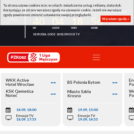
Ta strona używa cookies m.in. w celach: świadczenia usług, reklamy, statystyk.
Korzystając ze strony wyrażasz zgodę na używanie cookie. Jeżeli nie wyrażasz
WKK ACTIVE HOTEL WROCŁAW - KSK QEMETICA NOTEĆ INOWROCŁAW
zgody powinieneś zmienić ustawienia swojej przeglądarki.
40
04
18
56
Wyrażam zgodę »
18.09.2026, GODZ. 18:00, EMOCJE TV
--
--
WKK Active
En
BS Polonia Bytom
Hotel Wrocław
Po
--
--
KSK Qemetica
We
Miasto Szkła
Noteć
Po
Krosno
Inowrocław
Op
18.09, 18:00
19.09, 15:00
Emocje TV
Emocje TV
18.09, 17:55
19.09, 14:55