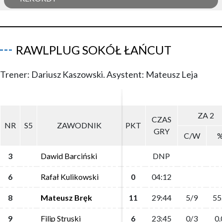
RAWLPLUG SOKÓŁ ŁAŃCUT
Trener: Dariusz Kaszowski. Asystent: Mateusz Leja
ZA 2
ZA 2
CZAS
CZAS
NR
NR
S5
S5
ZAWODNIK
ZAWODNIK
PKT
PKT
GRY
GRY
C/W
C/W
3
3
Dawid Barciński
Dawid Barciński
DNP
DNP
6
6
Rafał Kulikowski
Rafał Kulikowski
0
0
04:12
04:12
8
8
Mateusz Bręk
Mateusz Bręk
11
11
29:44
29:44
5/9
5/9
55
55
9
9
Filip Struski
Filip Struski
6
6
23:45
23:45
0/3
0/3
0.
0.