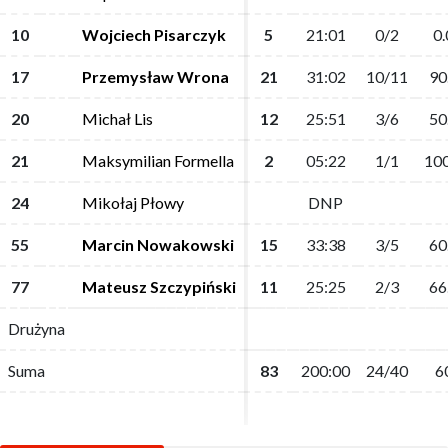
10
10
Wojciech Pisarczyk
Wojciech Pisarczyk
5
5
21:01
21:01
0/2
0/2
0.
0.
17
17
Przemysław Wrona
Przemysław Wrona
21
21
31:02
31:02
10/11
10/11
90
90
20
20
Michał Lis
Michał Lis
12
12
25:51
25:51
3/6
3/6
50
50
21
21
Maksymilian Formella
Maksymilian Formella
2
2
05:22
05:22
1/1
1/1
100
100
24
24
Mikołaj Płowy
Mikołaj Płowy
DNP
DNP
55
55
Marcin Nowakowski
Marcin Nowakowski
15
15
33:38
33:38
3/5
3/5
60
60
77
77
Mateusz Szczypiński
Mateusz Szczypiński
11
11
25:25
25:25
2/3
2/3
66
66
Drużyna
Drużyna
Suma
Suma
83
83
200:00
200:00
24/40
24/40
6
6