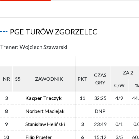
PGE TURÓW ZGORZELEC
Trener: Wojciech Szawarski
ZA 2
ZA 2
CZAS
CZAS
NR
NR
S5
S5
ZAWODNIK
ZAWODNIK
PKT
PKT
GRY
GRY
C/W
C/W
%
%
3
3
Kacper Traczyk
Kacper Traczyk
11
11
32:25
32:25
4/9
4/9
44.
44.
8
8
Norbert Maciejak
Norbert Maciejak
DNP
DNP
9
9
Stanisław Heliński
Stanisław Heliński
3
3
23:49
23:49
0/1
0/1
0.
0.
10
10
Filip Pruefer
Filip Pruefer
6
6
15:12
15:12
3/5
3/5
60.
60.