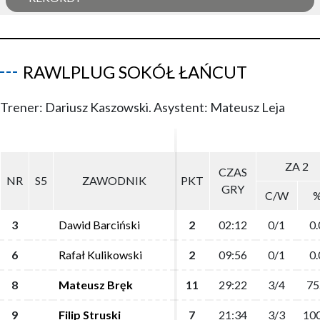
RAWLPLUG SOKÓŁ ŁAŃCUT
Trener: Dariusz Kaszowski. Asystent: Mateusz Leja
ZA 2
ZA 2
CZAS
CZAS
NR
NR
S5
S5
ZAWODNIK
ZAWODNIK
PKT
PKT
GRY
GRY
C/W
C/W
3
3
Dawid Barciński
Dawid Barciński
2
2
02:12
02:12
0/1
0/1
0.
0.
6
6
Rafał Kulikowski
Rafał Kulikowski
2
2
09:56
09:56
0/1
0/1
0.
0.
8
8
Mateusz Bręk
Mateusz Bręk
11
11
29:22
29:22
3/4
3/4
75
75
9
9
Filip Struski
Filip Struski
7
7
21:34
21:34
3/3
3/3
100
100