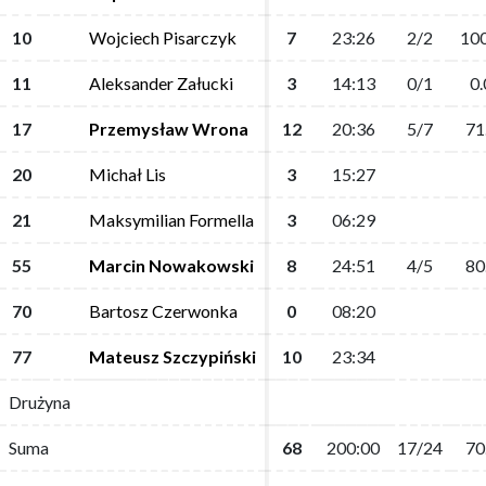
10
10
Wojciech Pisarczyk
Wojciech Pisarczyk
7
7
23:26
23:26
2/2
2/2
100
100
11
11
Aleksander Załucki
Aleksander Załucki
3
3
14:13
14:13
0/1
0/1
0.
0.
17
17
Przemysław Wrona
Przemysław Wrona
12
12
20:36
20:36
5/7
5/7
71
71
20
20
Michał Lis
Michał Lis
3
3
15:27
15:27
21
21
Maksymilian Formella
Maksymilian Formella
3
3
06:29
06:29
55
55
Marcin Nowakowski
Marcin Nowakowski
8
8
24:51
24:51
4/5
4/5
80
80
70
70
Bartosz Czerwonka
Bartosz Czerwonka
0
0
08:20
08:20
77
77
Mateusz Szczypiński
Mateusz Szczypiński
10
10
23:34
23:34
Drużyna
Drużyna
Suma
Suma
68
68
200:00
200:00
17/24
17/24
70
70