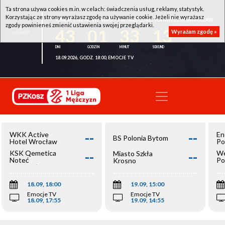
Ta strona używa cookies m.in. w celach: świadczenia usług, reklamy, statystyk.
Korzystając ze strony wyrażasz zgodę na używanie cookie. Jeżeli nie wyrażasz
WKK ACTIVE HOTEL WROCŁAW - KSK QEMETICA NOTEĆ INOWROCŁAW
zgody powinieneś zmienić ustawienia swojej przeglądarki.
43
01
33
13
Wyrażam zgodę »
18.09.2026, GODZ. 18:00, EMOCJE TV
--
--
WKK Active
En
BS Polonia Bytom
Hotel Wrocław
Po
--
--
KSK Qemetica
We
Miasto Szkła
Noteć
Po
Krosno
Inowrocław
Op
18.09, 18:00
19.09, 15:00
Emocje TV
Emocje TV
18.09, 17:55
19.09, 14:55