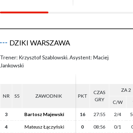
DZIKI WARSZAWA
Trener: Krzysztof Szablowski. Asystent: Maciej
Jankowski
ZA 2
ZA 2
CZAS
CZAS
NR
NR
S5
S5
ZAWODNIK
ZAWODNIK
PKT
PKT
GRY
GRY
C/W
C/W
3
3
Bartosz Majewski
Bartosz Majewski
16
16
27:55
27:55
2/4
2/4
5
5
4
4
Mateusz Łączyński
Mateusz Łączyński
0
0
08:56
08:56
0/1
0/1