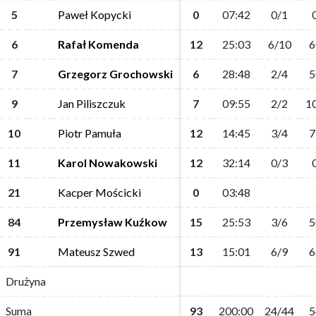
5
5
Paweł Kopycki
Paweł Kopycki
0
0
07:42
07:42
0/1
0/1
6
6
Rafał Komenda
Rafał Komenda
12
12
25:03
25:03
6/10
6/10
6
6
7
7
Grzegorz Grochowski
Grzegorz Grochowski
6
6
28:48
28:48
2/4
2/4
5
5
9
9
Jan Piliszczuk
Jan Piliszczuk
7
7
09:55
09:55
2/2
2/2
1
1
10
10
Piotr Pamuła
Piotr Pamuła
12
12
14:45
14:45
3/4
3/4
7
7
11
11
Karol Nowakowski
Karol Nowakowski
12
12
32:14
32:14
0/3
0/3
21
21
Kacper Mościcki
Kacper Mościcki
0
0
03:48
03:48
84
84
Przemysław Kuźkow
Przemysław Kuźkow
15
15
25:53
25:53
3/6
3/6
5
5
91
91
Mateusz Szwed
Mateusz Szwed
13
13
15:01
15:01
6/9
6/9
6
6
Drużyna
Drużyna
Suma
Suma
93
93
200:00
200:00
24/44
24/44
5
5