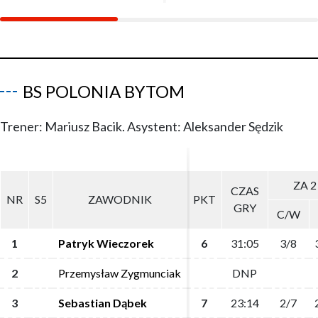
BS POLONIA BYTOM
Trener: Mariusz Bacik. Asystent: Aleksander Sędzik
ZA 2
ZA 2
CZAS
CZAS
NR
NR
S5
S5
ZAWODNIK
ZAWODNIK
PKT
PKT
GRY
GRY
C/W
C/W
1
1
Patryk Wieczorek
Patryk Wieczorek
6
6
31:05
31:05
3/8
3/8
2
2
Przemysław Zygmunciak
Przemysław Zygmunciak
DNP
DNP
3
3
Sebastian Dąbek
Sebastian Dąbek
7
7
23:14
23:14
2/7
2/7