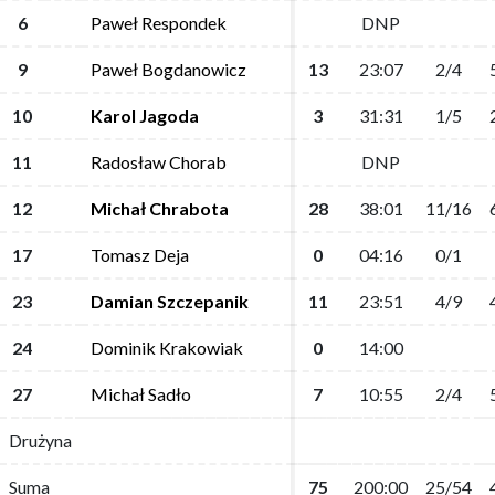
6
6
Paweł Respondek
Paweł Respondek
DNP
DNP
9
9
Paweł Bogdanowicz
Paweł Bogdanowicz
13
13
23:07
23:07
2/4
2/4
10
10
Karol Jagoda
Karol Jagoda
3
3
31:31
31:31
1/5
1/5
11
11
Radosław Chorab
Radosław Chorab
DNP
DNP
12
12
Michał Chrabota
Michał Chrabota
28
28
38:01
38:01
11/16
11/16
17
17
Tomasz Deja
Tomasz Deja
0
0
04:16
04:16
0/1
0/1
23
23
Damian Szczepanik
Damian Szczepanik
11
11
23:51
23:51
4/9
4/9
24
24
Dominik Krakowiak
Dominik Krakowiak
0
0
14:00
14:00
27
27
Michał Sadło
Michał Sadło
7
7
10:55
10:55
2/4
2/4
Drużyna
Drużyna
Suma
Suma
75
75
200:00
200:00
25/54
25/54