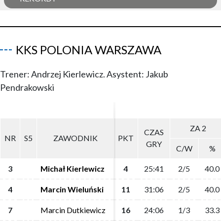
KKS POLONIA WARSZAWA
Trener: Andrzej Kierlewicz. Asystent: Jakub
Pendrakowski
ZA 2
ZA 2
CZAS
CZAS
NR
NR
S5
S5
ZAWODNIK
ZAWODNIK
PKT
PKT
GRY
GRY
C/W
C/W
%
%
3
3
Michał Kierlewicz
Michał Kierlewicz
4
4
25:41
25:41
2/5
2/5
40.0
40.0
4
4
Marcin Wieluński
Marcin Wieluński
11
11
31:06
31:06
2/5
2/5
40.0
40.0
7
7
Marcin Dutkiewicz
Marcin Dutkiewicz
16
16
24:06
24:06
1/3
1/3
33.3
33.3