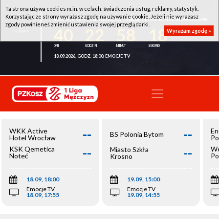
Ta strona używa cookies m.in. w celach: świadczenia usług, reklamy, statystyk.
Korzystając ze strony wyrażasz zgodę na używanie cookie. Jeżeli nie wyrażasz
WKK ACTIVE HOTEL WROCŁAW - KSK QEMETICA NOTEĆ INOWROCŁAW
zgody powinieneś zmienić ustawienia swojej przeglądarki.
40
22
58
18
Wyrażam zgodę »
18.09.2026, GODZ. 18:00, EMOCJE TV
--
--
WKK Active
En
BS Polonia Bytom
Hotel Wrocław
Po
--
--
KSK Qemetica
We
Miasto Szkła
Noteć
Po
Krosno
Inowrocław
Op
18.09, 18:00
19.09, 15:00
Emocje TV
Emocje TV
18.09, 17:55
19.09, 14:55