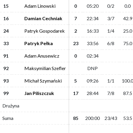
15
15
Adam Linowski
Adam Linowski
0
0
05:20
05:20
0/2
0/2
0.0
0.0
16
16
Damian Cechniak
Damian Cechniak
7
7
22:34
22:34
3/7
3/7
42.9
42.9
24
24
Patryk Gospodarek
Patryk Gospodarek
2
2
16:33
16:33
1/4
1/4
25.0
25.0
33
33
Patryk Pełka
Patryk Pełka
23
23
33:56
33:56
6/8
6/8
75.0
75.0
91
91
Adam Anusewicz
Adam Anusewicz
0
0
02:34
02:34
92
92
Maksymilian Szefler
Maksymilian Szefler
DNP
DNP
93
93
Michał Szymański
Michał Szymański
5
5
09:26
09:26
1/1
1/1
100.
100.
99
99
Jan Piliszczuk
Jan Piliszczuk
17
17
28:44
28:44
7/8
7/8
87.5
87.5
Drużyna
Drużyna
Suma
Suma
85
85
200:00
200:00
23/43
23/43
53.5
53.5