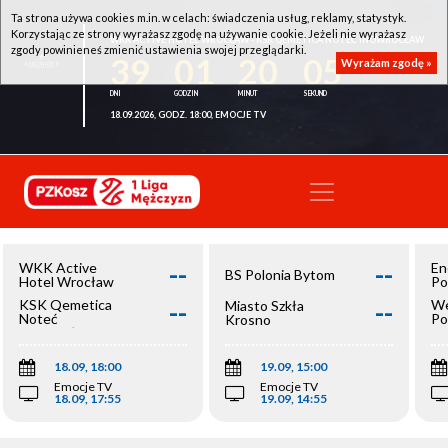
Ta strona używa cookies m.in. w celach: świadczenia usług, reklamy, statystyk.
Korzystając ze strony wyrażasz zgodę na używanie cookie. Jeżeli nie wyrażasz
WKK ACTIVE HOTEL WROCŁAW - KSK QEMETICA NOTEĆ INOWROCŁAW
zgody powinieneś zmienić ustawienia swojej przeglądarki.
39
01
20
05
Wyrażam zgodę »
18.09.2026, GODZ. 18:00, EMOCJE TV
--
--
WKK Active
En
BS Polonia Bytom
Hotel Wrocław
Po
--
--
KSK Qemetica
We
Miasto Szkła
Noteć
Po
Krosno
Inowrocław
Op
18.09, 18:00
19.09, 15:00
Emocje TV
Emocje TV
18.09, 17:55
19.09, 14:55