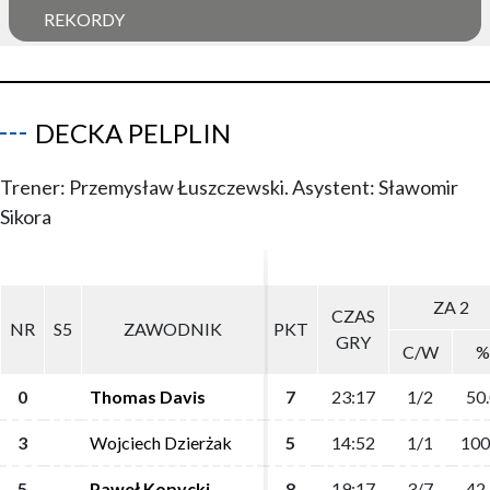
REKORDY
DECKA PELPLIN
Trener: Przemysław Łuszczewski. Asystent: Sławomir
Sikora
ZA 2
ZA 2
CZAS
CZAS
NR
NR
S5
S5
ZAWODNIK
ZAWODNIK
PKT
PKT
GRY
GRY
C/W
C/W
%
%
0
0
Thomas Davis
Thomas Davis
7
7
23:17
23:17
1/2
1/2
50.
50.
3
3
Wojciech Dzierżak
Wojciech Dzierżak
5
5
14:52
14:52
1/1
1/1
100
100
5
5
Paweł Kopycki
Paweł Kopycki
8
8
19:17
19:17
3/7
3/7
42.
42.