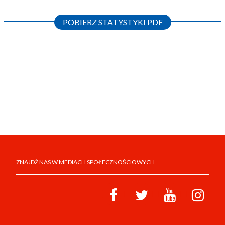
POBIERZ STATYSTYKI PDF
ZNAJDŹ NAS W MEDIACH SPOŁECZNOŚCIOWYCH