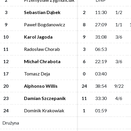
3
3
Sebastian Dąbek
Sebastian Dąbek
2
2
11:30
11:30
1/2
1/2
9
9
Paweł Bogdanowicz
Paweł Bogdanowicz
8
8
27:09
27:09
1/1
1/1
10
10
Karol Jagoda
Karol Jagoda
9
9
31:08
31:08
3/6
3/6
11
11
Radosław Chorab
Radosław Chorab
3
3
06:53
06:53
12
12
Michał Chrabota
Michał Chrabota
6
6
22:19
22:19
3/6
3/6
17
17
Tomasz Deja
Tomasz Deja
0
0
03:40
03:40
20
20
Alphonso Willis
Alphonso Willis
24
24
38:54
38:54
9/22
9/22
23
23
Damian Szczepanik
Damian Szczepanik
11
11
33:30
33:30
4/6
4/6
24
24
Dominik Krakowiak
Dominik Krakowiak
1
1
01:59
01:59
Drużyna
Drużyna