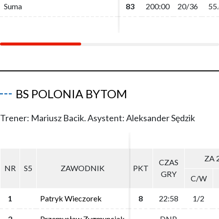
Suma
Suma
83
83
200:00
200:00
20/36
20/36
55.
55.
BS POLONIA BYTOM
Trener: Mariusz Bacik. Asystent: Aleksander Sędzik
ZA 
ZA 
CZAS
CZAS
NR
NR
S5
S5
ZAWODNIK
ZAWODNIK
PKT
PKT
GRY
GRY
C/W
C/W
1
1
Patryk Wieczorek
Patryk Wieczorek
8
8
22:58
22:58
1/2
1/2
2
2
Przemysław Zygmunciak
Przemysław Zygmunciak
DNP
DNP