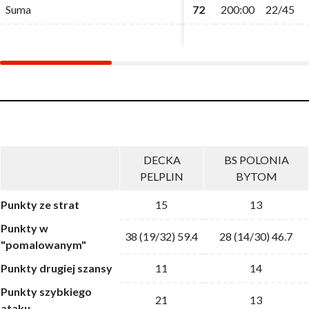
Suma
Suma
72
72
200:00
200:00
22/45
22/45
DECKA
BS POLONIA
PELPLIN
BYTOM
Punkty ze strat
15
13
Punkty w
38 (19/32) 59.4
28 (14/30) 46.7
"pomalowanym"
Punkty drugiej szansy
11
14
Punkty szybkiego
21
13
ataku