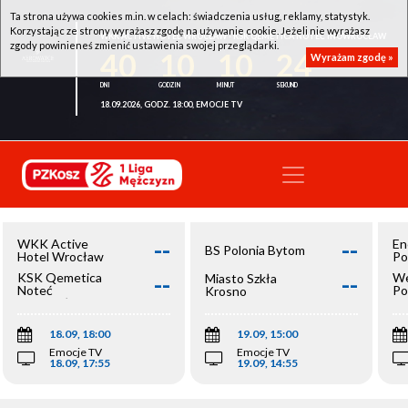
Ta strona używa cookies m.in. w celach: świadczenia usług, reklamy, statystyk.
Korzystając ze strony wyrażasz zgodę na używanie cookie. Jeżeli nie wyrażasz
WKK ACTIVE HOTEL WROCŁAW - KSK QEMETICA NOTEĆ INOWROCŁAW
zgody powinieneś zmienić ustawienia swojej przeglądarki.
40
10
10
24
Wyrażam zgodę »
18.09.2026, GODZ. 18:00, EMOCJE TV
--
--
WKK Active
En
BS Polonia Bytom
Hotel Wrocław
Po
--
--
KSK Qemetica
We
Miasto Szkła
Noteć
Po
Krosno
Inowrocław
Op
18.09, 18:00
19.09, 15:00
Emocje TV
Emocje TV
18.09, 17:55
19.09, 14:55