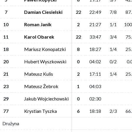
7
7
Damian Ciesielski
Damian Ciesielski
22
22
22:49
22:49
7/8
7/8
87.
87.
10
10
Roman Janik
Roman Janik
2
2
21:27
21:27
1/1
1/1
100
100
11
11
Karol Obarek
Karol Obarek
22
22
33:47
33:47
3/4
3/4
75.
75.
18
18
Mariusz Konopatzki
Mariusz Konopatzki
8
8
18:27
18:27
1/4
1/4
25.
25.
20
20
Hubert Wyszkowski
Hubert Wyszkowski
0
0
04:02
04:02
0/2
0/2
0.
0.
21
21
Mateusz Kulis
Mateusz Kulis
2
2
17:11
17:11
1/4
1/4
25.
25.
23
23
Mateusz Żebrok
Mateusz Żebrok
1
1
04:03
04:03
29
29
Jakub Wojciechowski
Jakub Wojciechowski
0
0
02:30
02:30
77
77
Krystian Tyszka
Krystian Tyszka
6
6
18:18
18:18
2/3
2/3
66.
66.
Drużyna
Drużyna