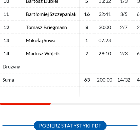
10
10
Bartosz Dubiel
Bartosz Dubiel
5
5
13:32
13:32
1/3
1/3
3
3
11
11
Bartłomiej Szczepaniak
Bartłomiej Szczepaniak
16
16
32:41
32:41
3/5
3/5
6
6
12
12
Tomasz Briegmann
Tomasz Briegmann
8
8
30:00
30:00
2/7
2/7
2
2
13
13
Mikołaj Sowa
Mikołaj Sowa
1
1
07:23
07:23
14
14
Mariusz Wójcik
Mariusz Wójcik
7
7
29:10
29:10
2/3
2/3
6
6
Drużyna
Drużyna
Suma
Suma
63
63
200:00
200:00
14/32
14/32
4
4
POBIERZ STATYSTYKI PDF