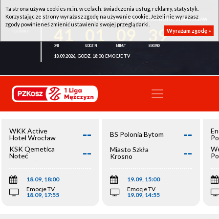
Ta strona używa cookies m.in. w celach: świadczenia usług, reklamy, statystyk.
Korzystając ze strony wyrażasz zgodę na używanie cookie. Jeżeli nie wyrażasz
WKK ACTIVE HOTEL WROCŁAW - KSK QEMETICA NOTEĆ INOWROCŁAW
zgody powinieneś zmienić ustawienia swojej przeglądarki.
41
01
09
39
Wyrażam zgodę »
18.09.2026, GODZ. 18:00, EMOCJE TV
--
--
WKK Active
En
BS Polonia Bytom
Hotel Wrocław
Po
--
--
KSK Qemetica
We
Miasto Szkła
Noteć
Po
Krosno
Inowrocław
Op
18.09, 18:00
19.09, 15:00
Emocje TV
Emocje TV
18.09, 17:55
19.09, 14:55