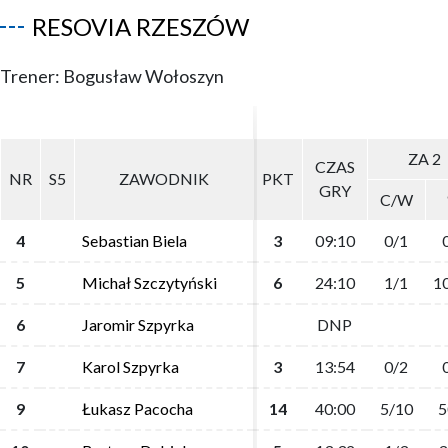
RESOVIA RZESZÓW
Trener: Bogusław Wołoszyn
ZA 2
ZA 2
CZAS
CZAS
NR
NR
S5
S5
ZAWODNIK
ZAWODNIK
PKT
PKT
GRY
GRY
C/W
C/W
4
4
Sebastian Biela
Sebastian Biela
3
3
09:10
09:10
0/1
0/1
5
5
Michał Szczytyński
Michał Szczytyński
6
6
24:10
24:10
1/1
1/1
1
1
6
6
Jaromir Szpyrka
Jaromir Szpyrka
DNP
DNP
7
7
Karol Szpyrka
Karol Szpyrka
3
3
13:54
13:54
0/2
0/2
9
9
Łukasz Pacocha
Łukasz Pacocha
14
14
40:00
40:00
5/10
5/10
5
5