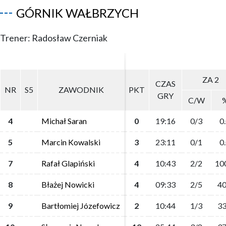
GÓRNIK WAŁBRZYCH
Trener: Radosław Czerniak
ZA 2
ZA 2
CZAS
CZAS
NR
NR
S5
S5
ZAWODNIK
ZAWODNIK
PKT
PKT
GRY
GRY
C/W
C/W
4
4
Michał Saran
Michał Saran
0
0
19:16
19:16
0/3
0/3
0
0
5
5
Marcin Kowalski
Marcin Kowalski
3
3
23:11
23:11
0/1
0/1
0
0
7
7
Rafał Glapiński
Rafał Glapiński
4
4
10:43
10:43
2/2
2/2
10
10
8
8
Błażej Nowicki
Błażej Nowicki
4
4
09:33
09:33
2/5
2/5
40
40
9
9
Bartłomiej Józefowicz
Bartłomiej Józefowicz
2
2
10:44
10:44
1/3
1/3
33
33