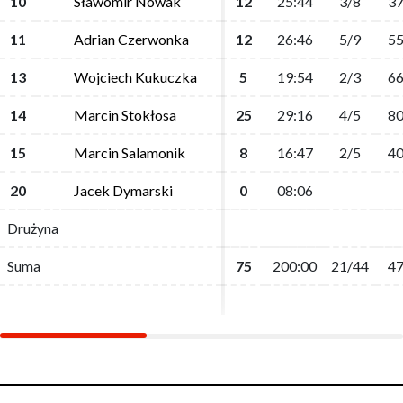
10
10
Sławomir Nowak
Sławomir Nowak
12
12
25:44
25:44
3/8
3/8
37
37
11
11
Adrian Czerwonka
Adrian Czerwonka
12
12
26:46
26:46
5/9
5/9
55
55
13
13
Wojciech Kukuczka
Wojciech Kukuczka
5
5
19:54
19:54
2/3
2/3
66
66
14
14
Marcin Stokłosa
Marcin Stokłosa
25
25
29:16
29:16
4/5
4/5
80
80
15
15
Marcin Salamonik
Marcin Salamonik
8
8
16:47
16:47
2/5
2/5
40
40
20
20
Jacek Dymarski
Jacek Dymarski
0
0
08:06
08:06
Drużyna
Drużyna
Suma
Suma
75
75
200:00
200:00
21/44
21/44
47
47