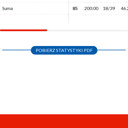
Suma
Suma
85
85
200:00
200:00
18/39
18/39
46.
46.
POBIERZ STATYSTYKI PDF