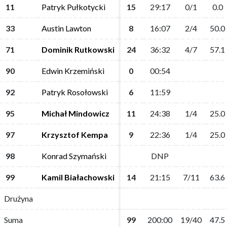
11
11
Patryk Pułkotycki
Patryk Pułkotycki
15
15
29:17
29:17
0/1
0/1
0.0
0.0
33
33
Austin Lawton
Austin Lawton
8
8
16:07
16:07
2/4
2/4
50.0
50.0
71
71
Dominik Rutkowski
Dominik Rutkowski
24
24
36:32
36:32
4/7
4/7
57.1
57.1
90
90
Edwin Krzemiński
Edwin Krzemiński
0
0
00:54
00:54
92
92
Patryk Rosołowski
Patryk Rosołowski
6
6
11:59
11:59
95
95
Michał Mindowicz
Michał Mindowicz
11
11
24:38
24:38
1/4
1/4
25.0
25.0
97
97
Krzysztof Kempa
Krzysztof Kempa
9
9
22:36
22:36
1/4
1/4
25.0
25.0
98
98
Konrad Szymański
Konrad Szymański
DNP
DNP
99
99
Kamil Białachowski
Kamil Białachowski
14
14
21:15
21:15
7/11
7/11
63.6
63.6
Drużyna
Drużyna
Suma
Suma
99
99
200:00
200:00
19/40
19/40
47.5
47.5