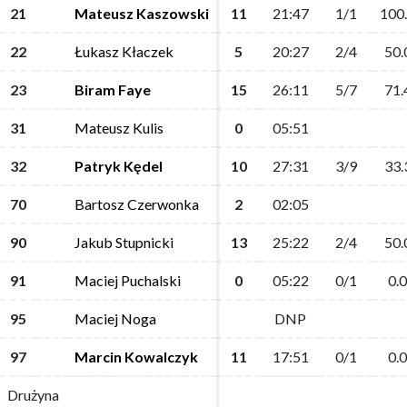
21
21
Mateusz Kaszowski
Mateusz Kaszowski
11
11
21:47
21:47
1/1
1/1
100
100
22
22
Łukasz Kłaczek
Łukasz Kłaczek
5
5
20:27
20:27
2/4
2/4
50.
50.
23
23
Biram Faye
Biram Faye
15
15
26:11
26:11
5/7
5/7
71.
71.
31
31
Mateusz Kulis
Mateusz Kulis
0
0
05:51
05:51
32
32
Patryk Kędel
Patryk Kędel
10
10
27:31
27:31
3/9
3/9
33.
33.
70
70
Bartosz Czerwonka
Bartosz Czerwonka
2
2
02:05
02:05
90
90
Jakub Stupnicki
Jakub Stupnicki
13
13
25:22
25:22
2/4
2/4
50.
50.
91
91
Maciej Puchalski
Maciej Puchalski
0
0
05:22
05:22
0/1
0/1
0.0
0.0
95
95
Maciej Noga
Maciej Noga
DNP
DNP
97
97
Marcin Kowalczyk
Marcin Kowalczyk
11
11
17:51
17:51
0/1
0/1
0.0
0.0
Drużyna
Drużyna