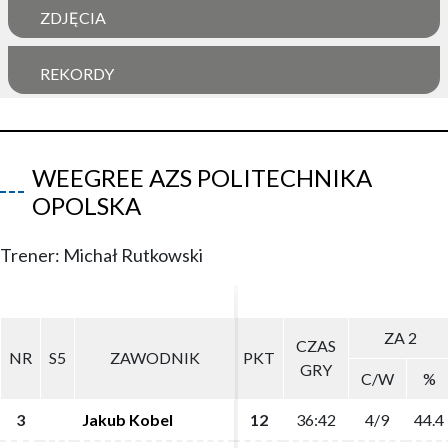
ZDJĘCIA
REKORDY
WEEGREE AZS POLITECHNIKA
OPOLSKA
Trener: Michał Rutkowski
ZA 2
ZA 2
CZAS
CZAS
NR
NR
S5
S5
ZAWODNIK
ZAWODNIK
PKT
PKT
GRY
GRY
C/W
C/W
%
%
3
3
Jakub Kobel
Jakub Kobel
12
12
36:42
36:42
4/9
4/9
44.4
44.4