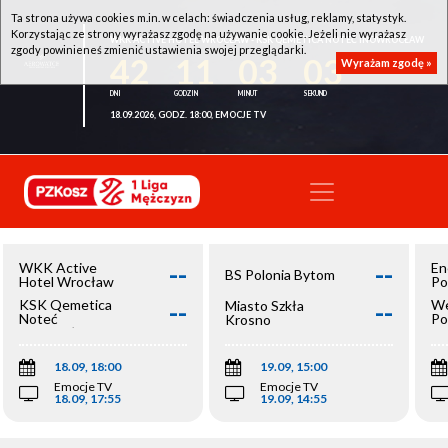
Ta strona używa cookies m.in. w celach: świadczenia usług, reklamy, statystyk.
Korzystając ze strony wyrażasz zgodę na używanie cookie. Jeżeli nie wyrażasz
WKK ACTIVE HOTEL WROCŁAW - KSK QEMETICA NOTEĆ INOWROCŁAW
zgody powinieneś zmienić ustawienia swojej przeglądarki.
42
11
03
03
Wyrażam zgodę »
18.09.2026, GODZ. 18:00, EMOCJE TV
--
--
WKK Active
En
BS Polonia Bytom
Hotel Wrocław
Po
--
--
KSK Qemetica
We
Miasto Szkła
Noteć
Po
Krosno
Inowrocław
Op
18.09, 18:00
19.09, 15:00
Emocje TV
Emocje TV
18.09, 17:55
19.09, 14:55