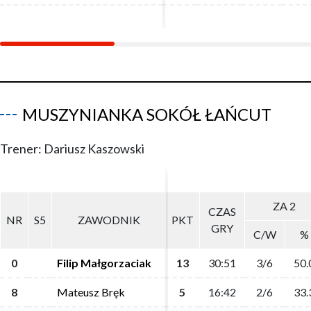
MUSZYNIANKA SOKÓŁ ŁAŃCUT
Trener: Dariusz Kaszowski
ZA 2
ZA 2
CZAS
CZAS
NR
NR
S5
S5
ZAWODNIK
ZAWODNIK
PKT
PKT
GRY
GRY
C/W
C/W
%
%
0
0
Filip Małgorzaciak
Filip Małgorzaciak
13
13
30:51
30:51
3/6
3/6
50.
50.
8
8
Mateusz Bręk
Mateusz Bręk
5
5
16:42
16:42
2/6
2/6
33.
33.