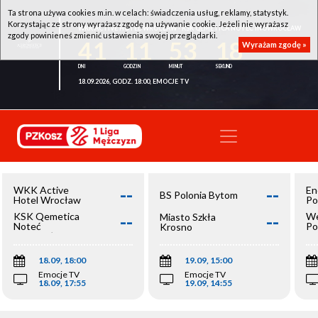
Ta strona używa cookies m.in. w celach: świadczenia usług, reklamy, statystyk.
Korzystając ze strony wyrażasz zgodę na używanie cookie. Jeżeli nie wyrażasz
WKK ACTIVE HOTEL WROCŁAW - KSK QEMETICA NOTEĆ INOWROCŁAW
zgody powinieneś zmienić ustawienia swojej przeglądarki.
41
11
53
18
Wyrażam zgodę »
18.09.2026, GODZ. 18:00, EMOCJE TV
--
--
WKK Active
En
BS Polonia Bytom
Hotel Wrocław
Po
--
--
KSK Qemetica
We
Miasto Szkła
Noteć
Po
Krosno
Inowrocław
Op
18.09, 18:00
19.09, 15:00
Emocje TV
Emocje TV
18.09, 17:55
19.09, 14:55