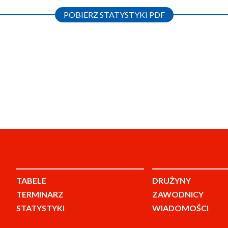
POBIERZ STATYSTYKI PDF
TABELE
DRUŻYNY
TERMINARZ
ZAWODNICY
STATYSTYKI
WIADOMOŚCI