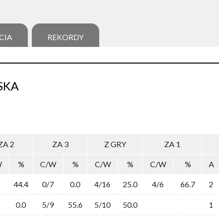
CIA
REKORDY
SKA
ZA 2
ZA 3
Z GRY
ZA 1
W
%
C/W
%
C/W
%
C/W
%
A
44.4
0/7
0.0
4/16
25.0
4/6
66.7
2
0.0
5/9
55.6
5/10
50.0
1