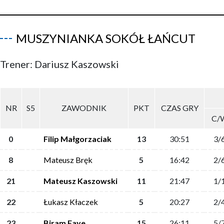
MUSZYNIANKA SOKÓŁ ŁAŃCUT
Trener: Dariusz Kaszowski
NR
S5
ZAWODNIK
PKT
CZAS GRY
C/
0
Filip Małgorzaciak
13
30:51
3/
8
Mateusz Bręk
5
16:42
2/
21
Mateusz Kaszowski
11
21:47
1/
22
Łukasz Kłaczek
5
20:27
2/
23
Biram Faye
15
26:11
5/