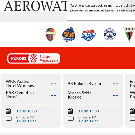
Ta strona używa cookies m.in. w celach: św
powinieneś zmienić ustawienia swojej prz
--
--
WKK Active
En
BS Polonia Bytom
Hotel Wrocław
Po
--
--
KSK Qemetica
We
Miasto Szkła
Noteć
Po
Krosno
Inowrocław
Op
18.09, 18:00
19.09, 15:00
Emocje TV
Emocje TV
18.09, 17:55
19.09, 14:55