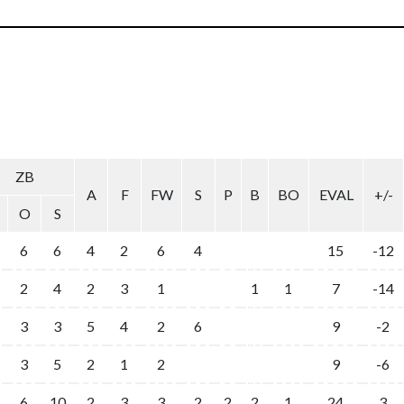
ZB
A
F
FW
S
P
B
BO
EVAL
+/-
O
S
6
6
4
2
6
4
15
-12
2
4
2
3
1
1
1
7
-14
3
3
5
4
2
6
9
-2
3
5
2
1
2
9
-6
6
10
2
3
3
2
2
2
1
24
3