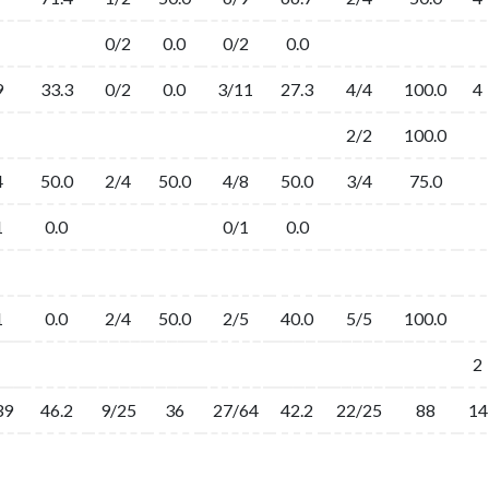
0/2
0.0
0/2
0.0
9
33.3
0/2
0.0
3/11
27.3
4/4
100.0
4
2/2
100.0
4
50.0
2/4
50.0
4/8
50.0
3/4
75.0
1
0.0
0/1
0.0
1
0.0
2/4
50.0
2/5
40.0
5/5
100.0
2
39
46.2
9/25
36
27/64
42.2
22/25
88
14