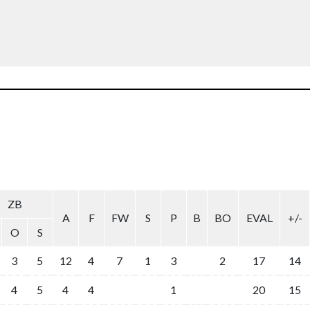
ZB
A
F
FW
S
P
B
BO
EVAL
+/-
O
S
3
5
12
4
7
1
3
2
17
14
4
5
4
4
1
20
15