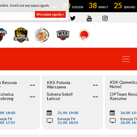
42
20
38
25
ookie. Jeżeli nie wyrażasz zgody
OWROCŁAW
Wyrażam zgodę »
--
--
KSK Qemetic
 Resovia
KKS Polonia
Noteć
w
Warszawa
Inowrocław
--
--
Kotwica
Solvera Sokół
OPTeam Reso
łobrzeg
Łańcut
Rzeszów
09, 18:00
21.09, 19:00
26.09, 15
ocje TV
Emocje TV
Emocje T
09, 17:55
21.09, 18:55
26.09, 14