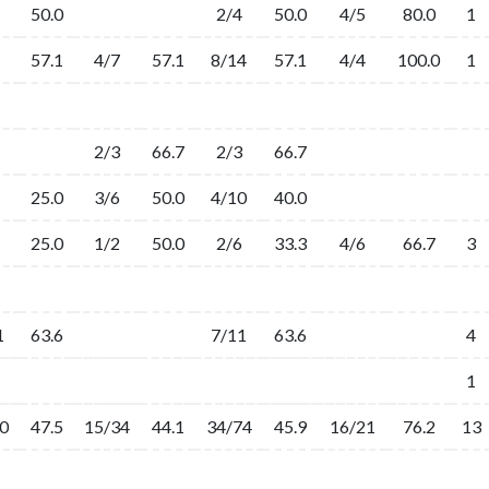
50.0
2/4
50.0
4/5
80.0
1
57.1
4/7
57.1
8/14
57.1
4/4
100.0
1
2/3
66.7
2/3
66.7
25.0
3/6
50.0
4/10
40.0
25.0
1/2
50.0
2/6
33.3
4/6
66.7
3
1
63.6
7/11
63.6
4
1
0
47.5
15/34
44.1
34/74
45.9
16/21
76.2
13