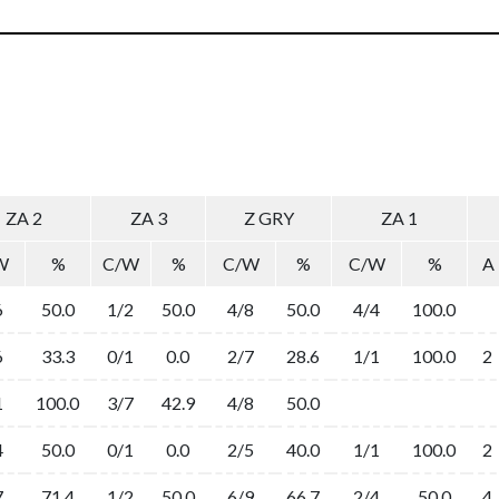
ZA 2
ZA 3
Z GRY
ZA 1
W
%
C/W
%
C/W
%
C/W
%
A
6
50.0
1/2
50.0
4/8
50.0
4/4
100.0
6
33.3
0/1
0.0
2/7
28.6
1/1
100.0
2
1
100.0
3/7
42.9
4/8
50.0
4
50.0
0/1
0.0
2/5
40.0
1/1
100.0
2
7
71.4
1/2
50.0
6/9
66.7
2/4
50.0
4