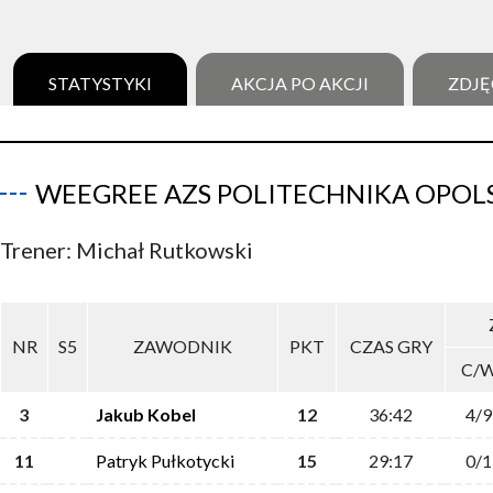
STATYSTYKI
AKCJA PO AKCJI
ZDJĘ
WEEGREE AZS POLITECHNIKA OPOL
Trener: Michał Rutkowski
NR
S5
ZAWODNIK
PKT
CZAS GRY
C/
3
Jakub Kobel
12
36:42
4/9
11
Patryk Pułkotycki
15
29:17
0/1