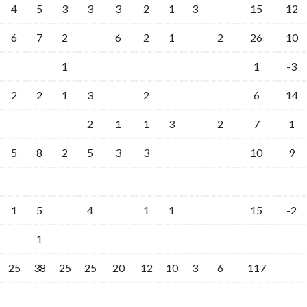
4
5
3
3
3
2
1
3
15
12
6
7
2
6
2
1
2
26
10
1
1
-3
2
2
1
3
2
6
14
2
1
1
3
2
7
1
5
8
2
5
3
3
10
9
1
5
4
1
1
15
-2
1
25
38
25
25
20
12
10
3
6
117