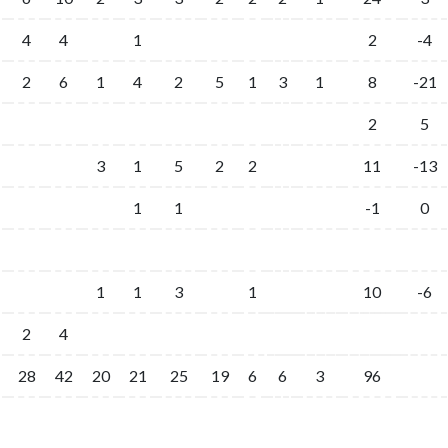
4
4
1
2
-4
2
6
1
4
2
5
1
3
1
8
-21
2
5
3
1
5
2
2
11
-13
1
1
-1
0
1
1
3
1
10
-6
2
4
28
42
20
21
25
19
6
6
3
96