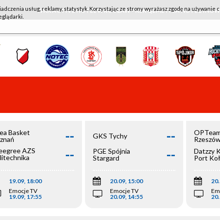
iadczenia usług, reklamy, statystyk. Korzystając ze strony wyrażasz zgodę na używanie c
WKK ACTIVE HOTEL WROCŁAW - KSK QEMETICA NOTEĆ IN
eglądarki.
--
--
ea Basket
OPTeam
GKS Tychy
znań
Rzeszó
--
--
egree AZS
PGE Spójnia
Datzzy 
litechnika
Stargard
Port Ko
olska
19.09, 18:00
20.09, 15:00
20.
Emocje TV
Emocje TV
Em
19.09, 17:55
20.09, 14:55
20.