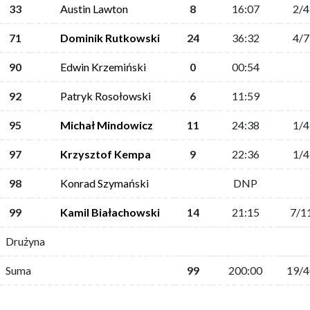
33
Austin Lawton
8
16:07
2/4
71
Dominik Rutkowski
24
36:32
4/7
90
Edwin Krzemiński
0
00:54
92
Patryk Rosołowski
6
11:59
95
Michał Mindowicz
11
24:38
1/4
97
Krzysztof Kempa
9
22:36
1/4
98
Konrad Szymański
DNP
99
Kamil Białachowski
14
21:15
7/1
Drużyna
Suma
99
200:00
19/4