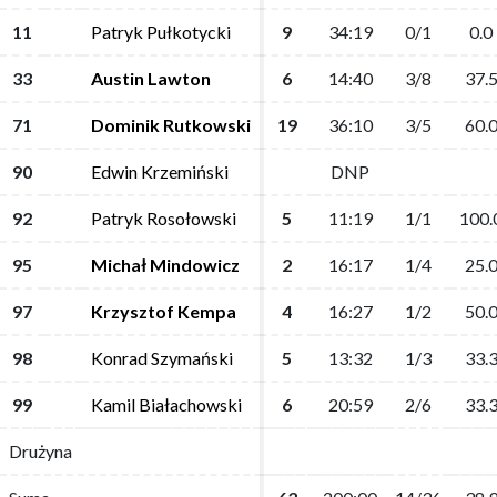
11
11
Patryk Pułkotycki
Patryk Pułkotycki
9
9
34:19
34:19
0/1
0/1
0.0
0.0
33
33
Austin Lawton
Austin Lawton
6
6
14:40
14:40
3/8
3/8
37.
37.
71
71
Dominik Rutkowski
Dominik Rutkowski
19
19
36:10
36:10
3/5
3/5
60.
60.
90
90
Edwin Krzemiński
Edwin Krzemiński
DNP
DNP
92
92
Patryk Rosołowski
Patryk Rosołowski
5
5
11:19
11:19
1/1
1/1
100.
100.
95
95
Michał Mindowicz
Michał Mindowicz
2
2
16:17
16:17
1/4
1/4
25.
25.
97
97
Krzysztof Kempa
Krzysztof Kempa
4
4
16:27
16:27
1/2
1/2
50.
50.
98
98
Konrad Szymański
Konrad Szymański
5
5
13:32
13:32
1/3
1/3
33.
33.
99
99
Kamil Białachowski
Kamil Białachowski
6
6
20:59
20:59
2/6
2/6
33.
33.
Drużyna
Drużyna