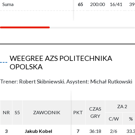
Suma
Suma
65
65
200:00
200:00
16/41
16/41
39
39
WEEGREE AZS POLITECHNIKA
OPOLSKA
Trener: Robert Skibniewski. Asystent: Michał Rutkowski
ZA 2
ZA 2
CZAS
CZAS
NR
NR
S5
S5
ZAWODNIK
ZAWODNIK
PKT
PKT
GRY
GRY
C/W
C/W
%
%
3
3
Jakub Kobel
Jakub Kobel
7
7
36:18
36:18
2/6
2/6
33.
33.