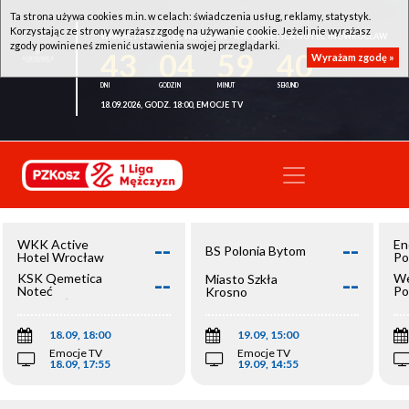
Ta strona używa cookies m.in. w celach: świadczenia usług, reklamy, statystyk.
Korzystając ze strony wyrażasz zgodę na używanie cookie. Jeżeli nie wyrażasz
WKK ACTIVE HOTEL WROCŁAW - KSK QEMETICA NOTEĆ INOWROCŁAW
zgody powinieneś zmienić ustawienia swojej przeglądarki.
43
04
59
40
Wyrażam zgodę »
18.09.2026, GODZ. 18:00, EMOCJE TV
--
--
WKK Active
En
BS Polonia Bytom
Hotel Wrocław
Po
--
--
KSK Qemetica
We
Miasto Szkła
Noteć
Po
Krosno
Inowrocław
Op
18.09, 18:00
19.09, 15:00
Emocje TV
Emocje TV
18.09, 17:55
19.09, 14:55