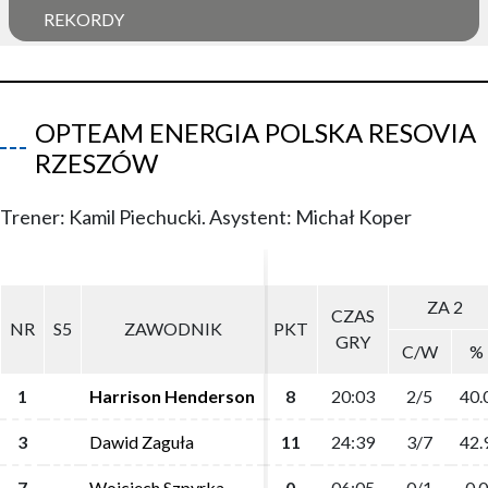
REKORDY
OPTEAM ENERGIA POLSKA RESOVIA
RZESZÓW
Trener: Kamil Piechucki. Asystent: Michał Koper
ZA 2
ZA 2
CZAS
CZAS
NR
NR
S5
S5
ZAWODNIK
ZAWODNIK
PKT
PKT
GRY
GRY
C/W
C/W
%
%
1
1
Harrison Henderson
Harrison Henderson
8
8
20:03
20:03
2/5
2/5
40.
40.
3
3
Dawid Zaguła
Dawid Zaguła
11
11
24:39
24:39
3/7
3/7
42.
42.
7
7
Wojciech Szpyrka
Wojciech Szpyrka
0
0
06:05
06:05
0/1
0/1
0.0
0.0