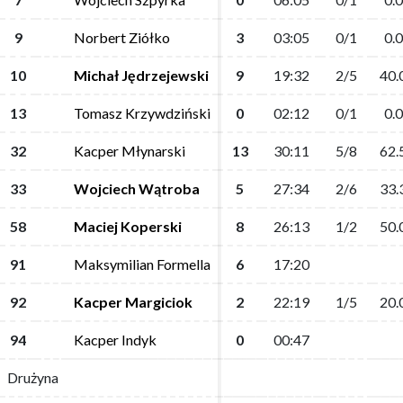
9
9
Norbert Ziółko
Norbert Ziółko
3
3
03:05
03:05
0/1
0/1
0.0
0.0
10
10
Michał Jędrzejewski
Michał Jędrzejewski
9
9
19:32
19:32
2/5
2/5
40.
40.
13
13
Tomasz Krzywdziński
Tomasz Krzywdziński
0
0
02:12
02:12
0/1
0/1
0.0
0.0
32
32
Kacper Młynarski
Kacper Młynarski
13
13
30:11
30:11
5/8
5/8
62.
62.
33
33
Wojciech Wątroba
Wojciech Wątroba
5
5
27:34
27:34
2/6
2/6
33.
33.
58
58
Maciej Koperski
Maciej Koperski
8
8
26:13
26:13
1/2
1/2
50.
50.
91
91
Maksymilian Formella
Maksymilian Formella
6
6
17:20
17:20
92
92
Kacper Margiciok
Kacper Margiciok
2
2
22:19
22:19
1/5
1/5
20.
20.
94
94
Kacper Indyk
Kacper Indyk
0
0
00:47
00:47
Drużyna
Drużyna