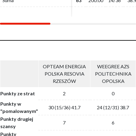
Suma
Suma
63
63
200:00
200:00
14/36
14/36
38.
38.
OPTEAM ENERGIA
WEEGREE AZS
POLSKA RESOVIA
POLITECHNIKA
RZESZÓW
OPOLSKA
Punkty ze strat
2
0
Punkty w
30 (15/36) 41.7
24 (12/31) 38.7
"pomalowanym"
Punkty drugiej
7
6
szansy
Punkty