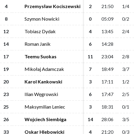
4
4
Przemysław Kociszewski
Przemysław Kociszewski
2
2
21:50
21:50
1/4
1/4
8
8
Szymon Nowicki
Szymon Nowicki
0
0
05:09
05:09
0/2
0/2
12
12
Tobiasz Dydak
Tobiasz Dydak
4
4
13:45
13:45
2/4
2/4
14
14
Roman Janik
Roman Janik
6
6
14:28
14:28
17
17
Teemu Suokas
Teemu Suokas
11
11
23:04
23:04
2/8
2/8
19
19
Mikołaj Adamczak
Mikołaj Adamczak
7
7
18:49
18:49
3/7
3/7
20
20
Karol Kankowski
Karol Kankowski
3
3
17:11
17:11
1/2
1/2
23
23
Ilian Węgrowski
Ilian Węgrowski
6
6
17:47
17:47
2/5
2/5
25
25
Maksymilian Leniec
Maksymilian Leniec
3
3
18:31
18:31
0/1
0/1
26
26
Wojciech Siembiga
Wojciech Siembiga
14
14
28:06
28:06
3/5
3/5
33
33
Oskar Hlebowicki
Oskar Hlebowicki
4
4
21:20
21:20
0/3
0/3