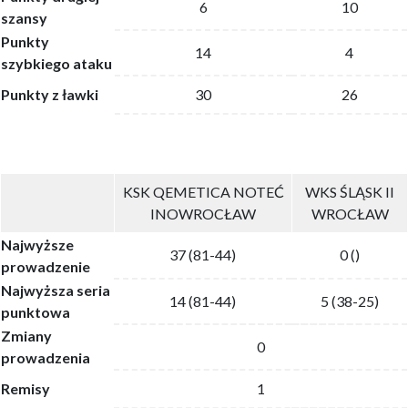
6
10
szansy
Punkty
14
4
szybkiego ataku
Punkty z ławki
30
26
KSK QEMETICA NOTEĆ
WKS ŚLĄSK II
INOWROCŁAW
WROCŁAW
Najwyższe
37 (81-44)
0 ()
prowadzenie
Najwyższa seria
14 (81-44)
5 (38-25)
punktowa
Zmiany
0
prowadzenia
Remisy
1