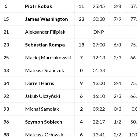
5
5
Piotr Robak
Piotr Robak
11
11
25:45
25:45
3/8
3/8
37.
37.
15
15
James Washington
James Washington
23
23
30:38
30:38
7/9
7/9
77.
77.
21
21
Aleksander Filipiak
Aleksander Filipiak
DNP
DNP
23
23
Sebastian Rompa
Sebastian Rompa
18
18
27:00
27:00
6/8
6/8
75.
75.
25
25
Maciej Marcinkowski
Maciej Marcinkowski
7
7
12:13
12:13
2/3
2/3
66.
66.
33
33
Mateusz Stańczuk
Mateusz Stańczuk
0
0
01:33
01:33
34
34
Darrell Harris
Darrell Harris
9
9
13:00
13:00
3/4
3/4
75.
75.
92
92
Jakub Ulczyński
Jakub Ulczyński
6
6
16:10
16:10
2/3
2/3
66.
66.
93
93
Michał Samolak
Michał Samolak
2
2
09:22
09:22
0/3
0/3
0.
0.
96
96
Szymon Sobiech
Szymon Sobiech
4
4
22:17
22:17
1/2
1/2
50.
50.
98
98
Mateusz Orłowski
Mateusz Orłowski
6
6
13:41
13:41
2/2
2/2
100
100