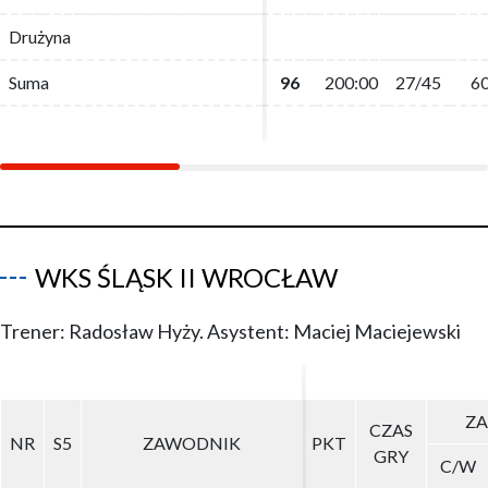
Drużyna
Drużyna
Suma
Suma
96
96
200:00
200:00
27/45
27/45
6
6
WKS ŚLĄSK II WROCŁAW
Trener: Radosław Hyży. Asystent: Maciej Maciejewski
ZA
ZA
CZAS
CZAS
NR
NR
S5
S5
ZAWODNIK
ZAWODNIK
PKT
PKT
GRY
GRY
C/W
C/W