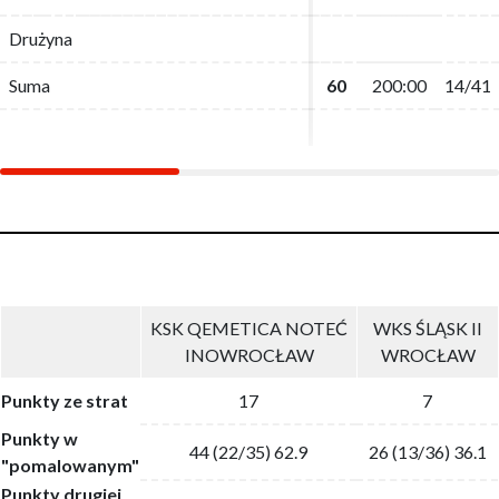
Drużyna
Drużyna
Suma
Suma
60
60
200:00
200:00
14/41
14/41
KSK QEMETICA NOTEĆ
WKS ŚLĄSK II
INOWROCŁAW
WROCŁAW
Punkty ze strat
17
7
Punkty w
44 (22/35) 62.9
26 (13/36) 36.1
"pomalowanym"
Punkty drugiej