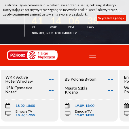
Ta strona używa cookies m.in. w celach: świadczenia usług, reklamy, statystyk.
Korzystając ze strony wyrażasz zgodę na używanie cookie. Jeżeli nie wyrażasz
WKK ACTIVE HOTEL WROCŁAW - KSK QEMETICA NOTEĆ INOWROCŁAW
zgody powinieneś zmienić ustawienia swojej przeglądarki.
41
14
06
38
Wyrażam zgodę »
18.09.2026, GODZ. 18:00, EMOCJE TV
--
--
WKK Active
En
BS Polonia Bytom
Hotel Wrocław
Po
--
--
KSK Qemetica
We
Miasto Szkła
Noteć
Po
Krosno
Inowrocław
Op
18.09, 18:00
19.09, 15:00
Emocje TV
Emocje TV
18.09, 17:55
19.09, 14:55