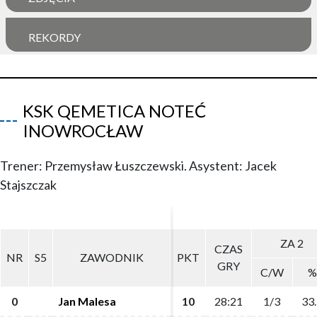
REKORDY
KSK QEMETICA NOTEĆ
INOWROCŁAW
Trener: Przemysław Łuszczewski. Asystent: Jacek
Stajszczak
ZA 2
ZA 2
CZAS
CZAS
NR
NR
S5
S5
ZAWODNIK
ZAWODNIK
PKT
PKT
GRY
GRY
C/W
C/W
%
%
0
0
Jan Malesa
Jan Malesa
10
10
28:21
28:21
1/3
1/3
33.
33.