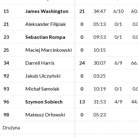
15
15
James Washington
James Washington
21
21
34:47
34:47
6/10
6/10
60.
60.
21
21
Aleksander Filipiak
Aleksander Filipiak
0
0
05:13
05:13
0/1
0/1
0.
0.
23
23
Sebastian Rompa
Sebastian Rompa
0
0
09:53
09:53
0/1
0/1
0.
0.
25
25
Maciej Marcinkowski
Maciej Marcinkowski
0
0
10:15
10:15
34
34
Darrell Harris
Darrell Harris
24
24
30:07
30:07
6/9
6/9
66.
66.
92
92
Jakub Ulczyński
Jakub Ulczyński
0
0
03:25
03:25
93
93
Michał Samolak
Michał Samolak
0
0
10:19
10:19
0/1
0/1
0.
0.
96
96
Szymon Sobiech
Szymon Sobiech
13
13
31:53
31:53
4/9
4/9
44.
44.
98
98
Mateusz Orłowski
Mateusz Orłowski
0
0
05:23
05:23
Drużyna
Drużyna