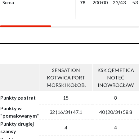
Suma
Suma
78
78
200:00
200:00
23/43
23/43
53.
53.
SENSATION
KSK QEMETICA
KOTWICA PORT
NOTEĆ
MORSKI KOŁOB.
INOWROCŁAW
Punkty ze strat
15
8
Punkty w
32 (16/34) 47.1
40 (20/34) 58.8
"pomalowanym"
Punkty drugiej
4
4
szansy