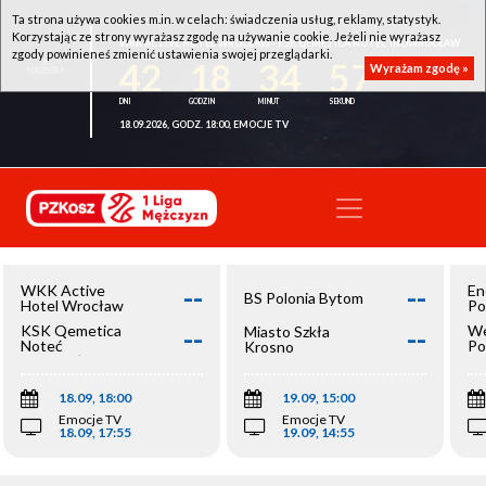
Ta strona używa cookies m.in. w celach: świadczenia usług, reklamy, statystyk.
Korzystając ze strony wyrażasz zgodę na używanie cookie. Jeżeli nie wyrażasz
WKK ACTIVE HOTEL WROCŁAW - KSK QEMETICA NOTEĆ INOWROCŁAW
zgody powinieneś zmienić ustawienia swojej przeglądarki.
42
18
34
57
Wyrażam zgodę »
18.09.2026, GODZ. 18:00, EMOCJE TV
--
--
WKK Active
En
BS Polonia Bytom
Hotel Wrocław
Po
--
--
KSK Qemetica
We
Miasto Szkła
Noteć
Po
Krosno
Inowrocław
Op
18.09, 18:00
19.09, 15:00
Emocje TV
Emocje TV
18.09, 17:55
19.09, 14:55