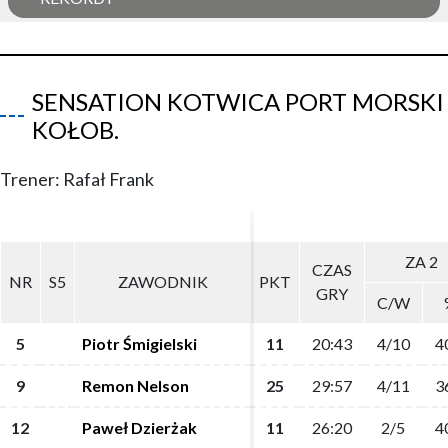
SENSATION KOTWICA PORT MORSKI
KOŁOB.
Trener: Rafał Frank
ZA 2
ZA 2
CZAS
CZAS
NR
NR
S5
S5
ZAWODNIK
ZAWODNIK
PKT
PKT
GRY
GRY
C/W
C/W
5
5
Piotr Śmigielski
Piotr Śmigielski
11
11
20:43
20:43
4/10
4/10
4
4
9
9
Remon Nelson
Remon Nelson
25
25
29:57
29:57
4/11
4/11
3
3
12
12
Paweł Dzierżak
Paweł Dzierżak
11
11
26:20
26:20
2/5
2/5
4
4