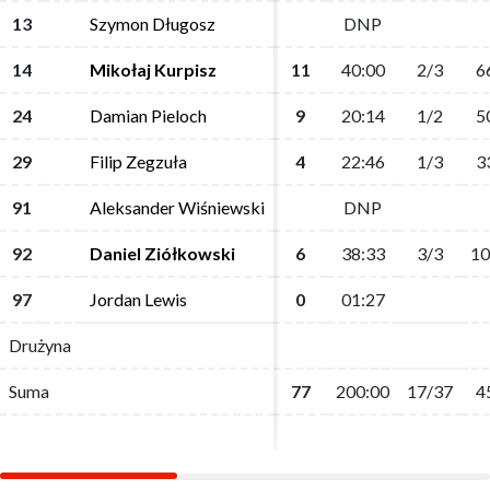
13
13
Szymon Długosz
Szymon Długosz
DNP
DNP
14
14
Mikołaj Kurpisz
Mikołaj Kurpisz
11
11
40:00
40:00
2/3
2/3
6
6
24
24
Damian Pieloch
Damian Pieloch
9
9
20:14
20:14
1/2
1/2
5
5
29
29
Filip Zegzuła
Filip Zegzuła
4
4
22:46
22:46
1/3
1/3
3
3
91
91
Aleksander Wiśniewski
Aleksander Wiśniewski
DNP
DNP
92
92
Daniel Ziółkowski
Daniel Ziółkowski
6
6
38:33
38:33
3/3
3/3
10
10
97
97
Jordan Lewis
Jordan Lewis
0
0
01:27
01:27
Drużyna
Drużyna
Suma
Suma
77
77
200:00
200:00
17/37
17/37
4
4