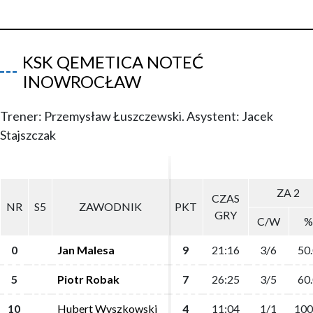
KSK QEMETICA NOTEĆ
INOWROCŁAW
Trener: Przemysław Łuszczewski. Asystent: Jacek
Stajszczak
ZA 2
ZA 2
CZAS
CZAS
NR
NR
S5
S5
ZAWODNIK
ZAWODNIK
PKT
PKT
GRY
GRY
C/W
C/W
%
%
0
0
Jan Malesa
Jan Malesa
9
9
21:16
21:16
3/6
3/6
50.
50.
5
5
Piotr Robak
Piotr Robak
7
7
26:25
26:25
3/5
3/5
60.
60.
10
10
Hubert Wyszkowski
Hubert Wyszkowski
4
4
11:04
11:04
1/1
1/1
100
100