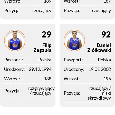
Wzrost:
189
Wzrost:
187
Pozycja:
rzucający
Pozycja:
rzucający
29
92
Filip
Daniel
Zegzuła
Ziółkowski
Paszport:
Polska
Paszport:
Polska
Urodzony:
29.12.1994
Urodzony:
19.01.2002
Wzrost:
188
Wzrost:
195
rozgrywający
rzucający /
Pozycja:
/ rzucający
Pozycja:
niski
skrzydłowy