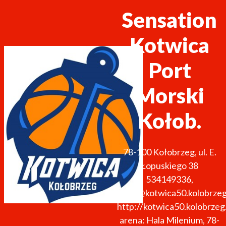
Sensation
Kotwica
Port
Morski
Kołob.
78-100
Kołobrzeg
,
ul. E.
Łopuskiego 38
534149336
,
biuro@kotwica50.kolobrzeg
http://kotwica50.kolobrzeg.
arena: Hala Milenium, 78-