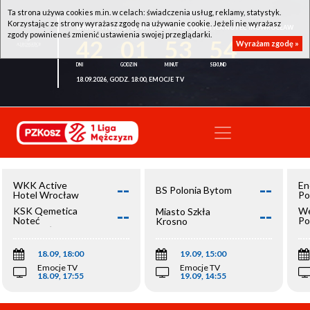
Ta strona używa cookies m.in. w celach: świadczenia usług, reklamy, statystyk.
Korzystając ze strony wyrażasz zgodę na używanie cookie. Jeżeli nie wyrażasz
WKK ACTIVE HOTEL WROCŁAW - KSK QEMETICA NOTEĆ INOWROCŁAW
zgody powinieneś zmienić ustawienia swojej przeglądarki.
42
01
53
54
Wyrażam zgodę »
18.09.2026, GODZ. 18:00, EMOCJE TV
--
--
WKK Active
En
BS Polonia Bytom
Hotel Wrocław
Po
--
--
KSK Qemetica
We
Miasto Szkła
Noteć
Po
Krosno
Inowrocław
Op
18.09, 18:00
19.09, 15:00
Emocje TV
Emocje TV
18.09, 17:55
19.09, 14:55