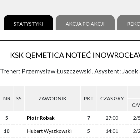
STATYSTYKI
AKCJA PO AKCJI
REK
KSK QEMETICA NOTEĆ INOWROCŁ
Trener: Przemysław Łuszczewski. Asystent: Jacek 
NR
S5
ZAWODNIK
PKT
CZAS GRY
C/
5
Piotr Robak
7
27:00
2/
10
Hubert Wyszkowski
5
14:01
2/