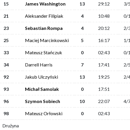
15
James Washington
13
29:12
3/
21
Aleksander Filipiak
4
10:48
0/
23
Sebastian Rompa
4
20:12
2/
25
Maciej Marcinkowski
5
16:17
1/
33
Mateusz Stańczuk
0
02:43
0/
34
Darrell Harris
7
17:41
2/
92
Jakub Ulczyński
13
19:25
2/
93
Michał Samolak
0
17:51
96
Szymon Sobiech
10
22:07
4/
98
Mateusz Orłowski
0
02:43
Drużyna