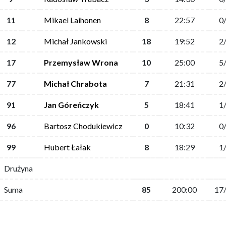
11
Mikael Laihonen
8
22:57
0
12
Michał Jankowski
18
19:52
2
17
Przemysław Wrona
10
25:00
5
77
Michał Chrabota
7
21:31
2
91
Jan Góreńczyk
5
18:41
1
96
Bartosz Chodukiewicz
0
10:32
0
99
Hubert Łałak
8
18:29
1
Drużyna
Suma
85
200:00
17