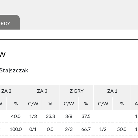
ORDY
AW
Stajszczak
ZA 2
ZA 3
Z GRY
ZA 1
W
%
C/W
%
C/W
%
C/W
%
A
5
40.0
1/3
33.3
3/8
37.5
1
2
100.0
0/1
0.0
2/3
66.7
1/2
50.0
1