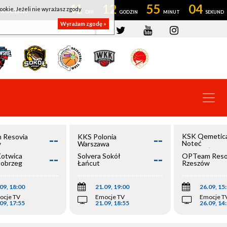
41
12
55
03
ookie. Jeżeli nie wyrażasz zgody
OWROCŁAW
Wyrażam zgodę »
--
--
KSK Qemetic
 Resovia
KKS Polonia
Noteć
w
Warszawa
Inowrocław
--
--
Kotwica
Solvera Sokół
OPTeam Reso
łobrzeg
Łańcut
Rzeszów
09, 18:00
21.09, 19:00
26.09, 15
ocje TV
Emocje TV
Emocje T
09, 17:55
21.09, 18:55
26.09, 14