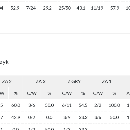
34
52.9
7/24
29.2
25/58
43.1
11/19
57.9
1
szyk
ZA 2
ZA 3
Z GRY
ZA 1
/W
%
C/W
%
C/W
%
C/W
%
A
/5
60.0
3/6
50.0
6/11
54.5
2/2
100.0
1
/7
42.9
0/2
0.0
3/9
33.3
3/6
50.0
1
/1
0.0
1/2
50.0
1/3
33.3