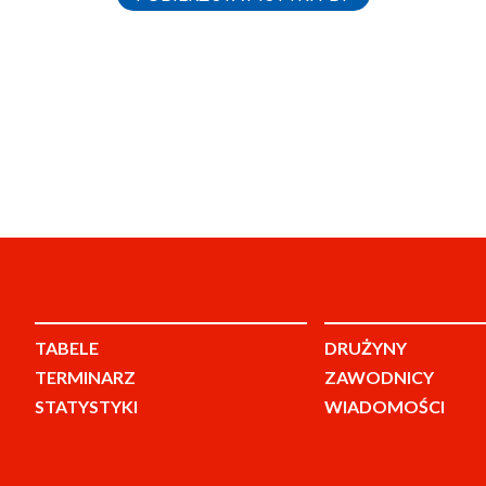
TABELE
DRUŻYNY
TERMINARZ
ZAWODNICY
STATYSTYKI
WIADOMOŚCI