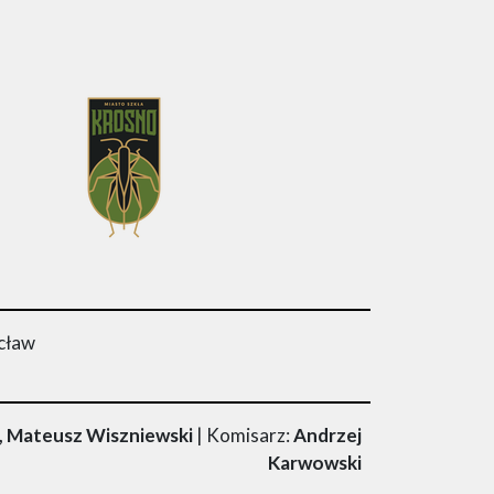
cław
i, Mateusz Wiszniewski
| Komisarz:
Andrzej
Karwowski