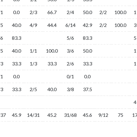
/1
0.0
2/3
66.7
2/4
50.0
2/2
100.0
1
/5
40.0
4/9
44.4
6/14
42.9
2/2
100.0
3
/6
83.3
5/6
83.3
5
/5
40.0
1/1
100.0
3/6
50.0
1
/3
33.3
1/3
33.3
2/6
33.3
1
/1
0.0
0/1
0.0
/3
33.3
2/5
40.0
3/8
37.5
4
/37
45.9
14/31
45.2
31/68
45.6
9/12
75
1