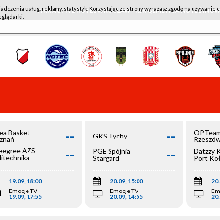
iadczenia usług, reklamy, statystyk. Korzystając ze strony wyrażasz zgodę na używanie c
WKK ACTIVE HOTEL WROCŁAW - KSK QEMETICA NOTEĆ IN
eglądarki.
--
--
ea Basket
OPTeam
GKS Tychy
znań
Rzeszó
--
--
egree AZS
PGE Spójnia
Datzzy 
litechnika
Stargard
Port Ko
olska
19.09, 18:00
20.09, 15:00
20.
Emocje TV
Emocje TV
Em
19.09, 17:55
20.09, 14:55
20.