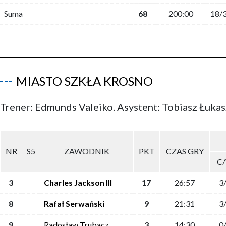
Suma
68
200:00
18/
MIASTO SZKŁA KROSNO
Trener: Edmunds Valeiko. Asystent: Tobiasz Łuka
NR
S5
ZAWODNIK
PKT
CZAS GRY
C
3
Charles Jackson III
17
26:57
3
8
Rafał Serwański
9
21:31
3
9
Radosław Trubacz
3
14:30
0