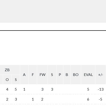
ZB
A
F
FW
S
P
B
BO
EVAL
+/-
O
S
4
5
1
3
3
5
-13
2
3
1
2
6
-5