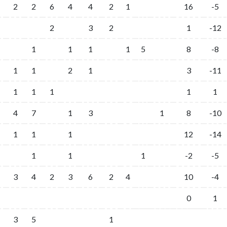
2
2
6
4
4
2
1
16
-5
2
3
2
1
-12
1
1
1
1
5
8
-8
1
1
2
1
3
-11
1
1
1
1
1
4
7
1
3
1
8
-10
1
1
1
12
-14
1
1
1
-2
-5
3
4
2
3
6
2
4
10
-4
0
1
3
5
1