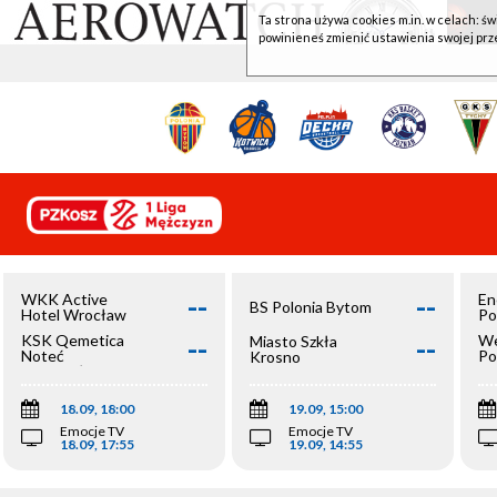
Ta strona używa cookies m.in. w celach: św
powinieneś zmienić ustawienia swojej prz
--
--
WKK Active
En
BS Polonia Bytom
Hotel Wrocław
Po
--
--
KSK Qemetica
We
Miasto Szkła
Noteć
Po
Krosno
Inowrocław
Op
18.09, 18:00
19.09, 15:00
Emocje TV
Emocje TV
18.09, 17:55
19.09, 14:55