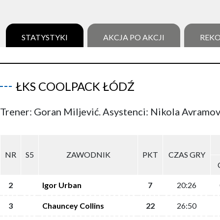
STATYSTYKI
AKCJA PO AKCJI
REK
ŁKS COOLPACK ŁÓDŹ
Trener: Goran Miljević. Asystenci: Nikola Avramov
NR
S5
ZAWODNIK
PKT
CZAS GRY
2
Igor Urban
7
20:26
3
Chauncey Collins
22
26:50