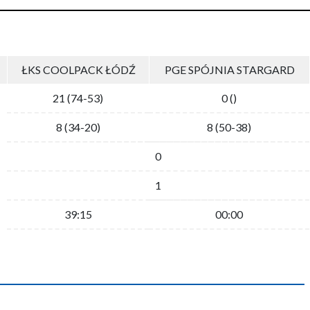
ŁKS COOLPACK ŁÓDŹ
PGE SPÓJNIA STARGARD
21 (74-53)
0 ()
8 (34-20)
8 (50-38)
0
1
39:15
00:00