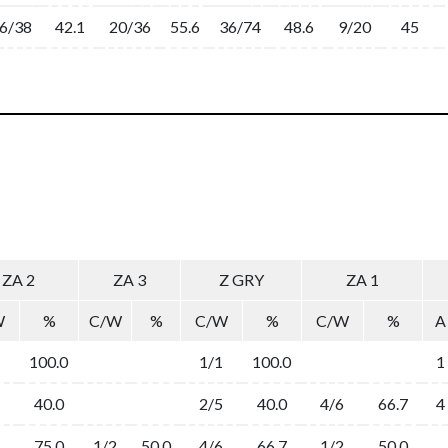
6/38
42.1
20/36
55.6
36/74
48.6
9/20
45
ZA 2
ZA 3
Z GRY
ZA 1
W
%
C/W
%
C/W
%
C/W
%
A
100.0
1/1
100.0
1
40.0
2/5
40.0
4/6
66.7
4
75.0
1/2
50.0
4/6
66.7
1/2
50.0