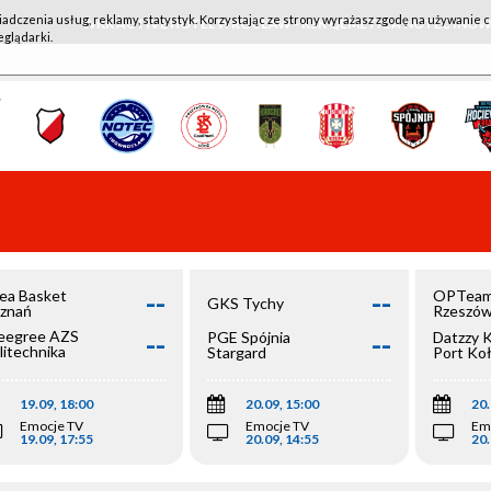
iadczenia usług, reklamy, statystyk. Korzystając ze strony wyrażasz zgodę na używanie c
WKK ACTIVE HOTEL WROCŁAW - KSK QEMETICA NOTEĆ IN
eglądarki.
--
--
ea Basket
OPTeam
GKS Tychy
znań
Rzeszó
--
--
egree AZS
PGE Spójnia
Datzzy 
litechnika
Stargard
Port Ko
olska
19.09, 18:00
20.09, 15:00
20.
Emocje TV
Emocje TV
Em
19.09, 17:55
20.09, 14:55
20.