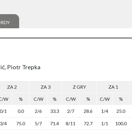
ORDY
ić, Piotr Trepka
ZA 2
ZA 3
Z GRY
ZA 1
C/W
%
C/W
%
C/W
%
C/W
%
0/1
0.0
2/6
33.3
2/7
28.6
1/4
25.0
3/4
75.0
5/7
71.4
8/11
72.7
1/1
100.0