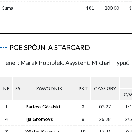
Suma
101
200:00
1
PGE SPÓJNIA STARGARD
Trener: Marek Popiołek. Asystent: Michał Trypuć
NR
S5
ZAWODNIK
PKT
CZAS GRY
C/
1
Bartosz Góralski
2
03:27
1/1
4
Ilja Gromovs
8
26:28
2/5
7
Wiktor Rajewicz
10
17:41
3/4