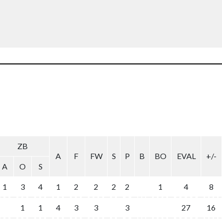
ZB
A
F
FW
S
P
B
BO
EVAL
+/-
A
O
S
1
3
4
1
2
2
2
2
1
4
8
1
1
4
3
3
3
27
16