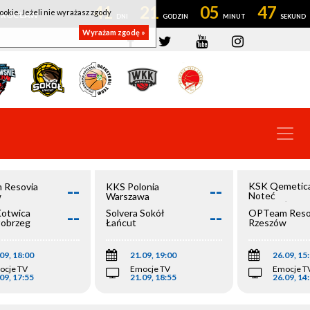
41
21
05
46
ookie. Jeżeli nie wyrażasz zgody
OWROCŁAW
Wyrażam zgodę »
--
--
KSK Qemetic
 Resovia
KKS Polonia
Noteć
w
Warszawa
Inowrocław
--
--
Kotwica
Solvera Sokół
OPTeam Reso
łobrzeg
Łańcut
Rzeszów
09, 18:00
21.09, 19:00
26.09, 15
ocje TV
Emocje TV
Emocje T
09, 17:55
21.09, 18:55
26.09, 14