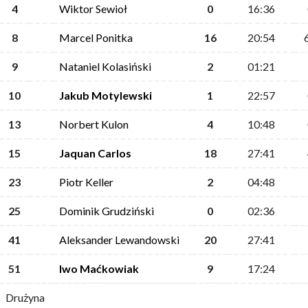
4
Wiktor Sewioł
0
16:36
8
Marcel Ponitka
16
20:54
9
Nataniel Kolasiński
2
01:21
10
Jakub Motylewski
1
22:57
13
Norbert Kulon
4
10:48
15
Jaquan Carlos
18
27:41
23
Piotr Keller
2
04:48
25
Dominik Grudziński
0
02:36
41
Aleksander Lewandowski
20
27:41
51
Iwo Maćkowiak
9
17:24
Drużyna