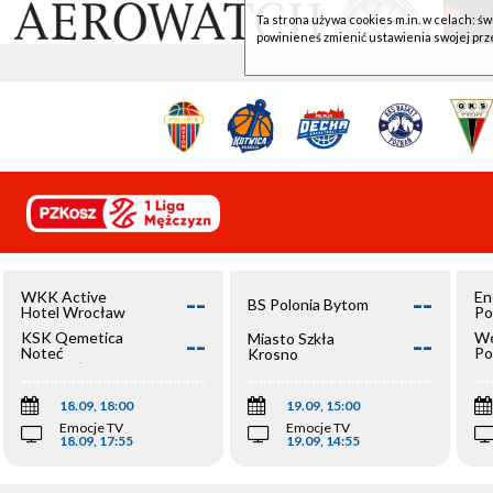
Ta strona używa cookies m.in. w celach: św
powinieneś zmienić ustawienia swojej prz
--
--
WKK Active
En
BS Polonia Bytom
Hotel Wrocław
Po
--
--
KSK Qemetica
We
Miasto Szkła
Noteć
Po
Krosno
Inowrocław
Op
18.09, 18:00
19.09, 15:00
Emocje TV
Emocje TV
18.09, 17:55
19.09, 14:55