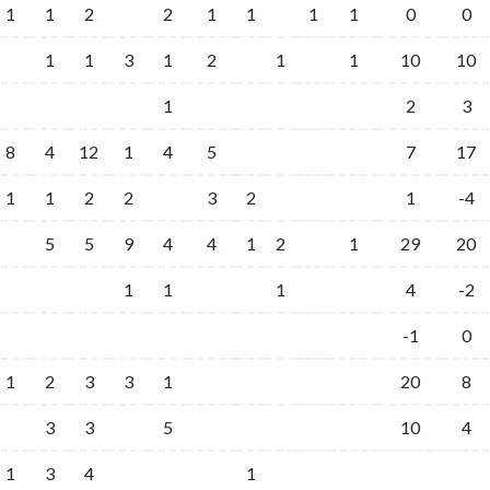
1
1
2
2
1
1
1
1
0
0
1
1
3
1
2
1
1
10
10
1
2
3
8
4
12
1
4
5
7
17
1
1
2
2
3
2
1
-4
5
5
9
4
4
1
2
1
29
20
1
1
1
4
-2
-1
0
1
2
3
3
1
20
8
3
3
5
10
4
1
3
4
1