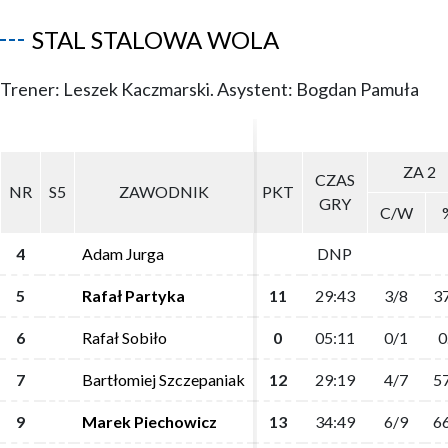
STAL STALOWA WOLA
Trener: Leszek Kaczmarski. Asystent: Bogdan Pamuła
ZA 2
ZA 2
CZAS
CZAS
NR
NR
S5
S5
ZAWODNIK
ZAWODNIK
PKT
PKT
GRY
GRY
C/W
C/W
4
4
Adam Jurga
Adam Jurga
DNP
DNP
5
5
Rafał Partyka
Rafał Partyka
11
11
29:43
29:43
3/8
3/8
37
37
6
6
Rafał Sobiło
Rafał Sobiło
0
0
05:11
05:11
0/1
0/1
0
0
7
7
Bartłomiej Szczepaniak
Bartłomiej Szczepaniak
12
12
29:19
29:19
4/7
4/7
57
57
9
9
Marek Piechowicz
Marek Piechowicz
13
13
34:49
34:49
6/9
6/9
66
66