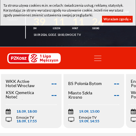
Ta strona używa cookies m.in. w celach: świadczenia usług, reklamy, statystyk.
Korzystając ze strony wyrażasz zgodę na używanie cookie. Jeżeli nie wyrażasz
WKK ACTIVE HOTEL WROCŁAW - KSK QEMETICA NOTEĆ INOWROCŁAW
zgody powinieneś zmienić ustawienia swojej przeglądarki.
39
11
11
23
Wyrażam zgodę »
18.09.2026, GODZ. 18:00, EMOCJE TV
--
--
WKK Active
En
BS Polonia Bytom
Hotel Wrocław
Po
--
--
KSK Qemetica
We
Miasto Szkła
Noteć
Po
Krosno
Inowrocław
Op
18.09, 18:00
19.09, 15:00
Emocje TV
Emocje TV
18.09, 17:55
19.09, 14:55