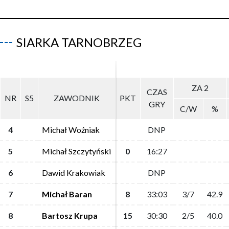
SIARKA TARNOBRZEG
ZA 2
ZA 2
CZAS
CZAS
NR
NR
S5
S5
ZAWODNIK
ZAWODNIK
PKT
PKT
GRY
GRY
C/W
C/W
%
%
4
4
Michał Woźniak
Michał Woźniak
DNP
DNP
5
5
Michał Szczytyński
Michał Szczytyński
0
0
16:27
16:27
6
6
Dawid Krakowiak
Dawid Krakowiak
DNP
DNP
7
7
Michał Baran
Michał Baran
8
8
33:03
33:03
3/7
3/7
42.9
42.9
8
8
Bartosz Krupa
Bartosz Krupa
15
15
30:30
30:30
2/5
2/5
40.0
40.0