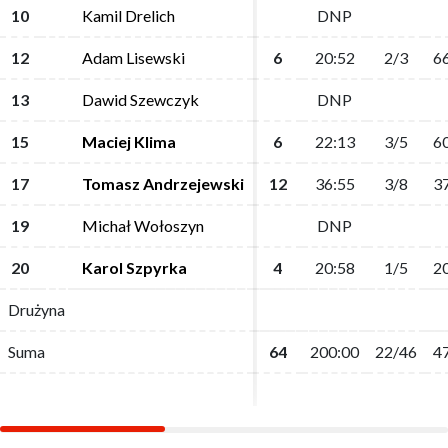
10
10
Kamil Drelich
Kamil Drelich
DNP
DNP
12
12
Adam Lisewski
Adam Lisewski
6
6
20:52
20:52
2/3
2/3
66
66
13
13
Dawid Szewczyk
Dawid Szewczyk
DNP
DNP
15
15
Maciej Klima
Maciej Klima
6
6
22:13
22:13
3/5
3/5
60
60
17
17
Tomasz Andrzejewski
Tomasz Andrzejewski
12
12
36:55
36:55
3/8
3/8
37
37
19
19
Michał Wołoszyn
Michał Wołoszyn
DNP
DNP
20
20
Karol Szpyrka
Karol Szpyrka
4
4
20:58
20:58
1/5
1/5
20
20
Drużyna
Drużyna
Suma
Suma
64
64
200:00
200:00
22/46
22/46
47
47