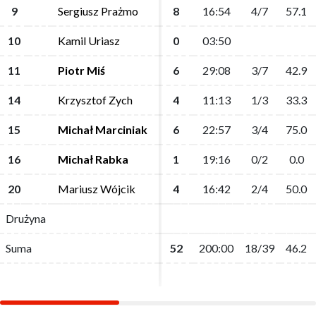
9
9
Sergiusz Prażmo
Sergiusz Prażmo
8
8
16:54
16:54
4/7
4/7
57.1
57.1
10
10
Kamil Uriasz
Kamil Uriasz
0
0
03:50
03:50
11
11
Piotr Miś
Piotr Miś
6
6
29:08
29:08
3/7
3/7
42.9
42.9
14
14
Krzysztof Zych
Krzysztof Zych
4
4
11:13
11:13
1/3
1/3
33.3
33.3
15
15
Michał Marciniak
Michał Marciniak
6
6
22:57
22:57
3/4
3/4
75.0
75.0
16
16
Michał Rabka
Michał Rabka
1
1
19:16
19:16
0/2
0/2
0.0
0.0
20
20
Mariusz Wójcik
Mariusz Wójcik
4
4
16:42
16:42
2/4
2/4
50.0
50.0
Drużyna
Drużyna
Suma
Suma
52
52
200:00
200:00
18/39
18/39
46.2
46.2