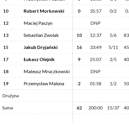
10
10
Robert Morkowski
Robert Morkowski
0
0
35:57
35:57
0/2
0/2
0
0
12
12
Maciej Paszyn
Maciej Paszyn
DNP
DNP
13
13
Sebastian Zwolak
Sebastian Zwolak
10
10
12:37
12:37
5/6
5/6
83
83
15
15
Jakub Dryjański
Jakub Dryjański
16
16
33:49
33:49
5/11
5/11
45
45
17
17
Łukasz Olejnik
Łukasz Olejnik
9
9
25:07
25:07
2/5
2/5
40
40
18
18
Mateusz Mruczkowski
Mateusz Mruczkowski
DNP
DNP
19
19
Przemysław Malona
Przemysław Malona
2
2
01:58
01:58
1/2
1/2
50
50
Drużyna
Drużyna
Suma
Suma
62
62
200:00
200:00
15/37
15/37
40
40