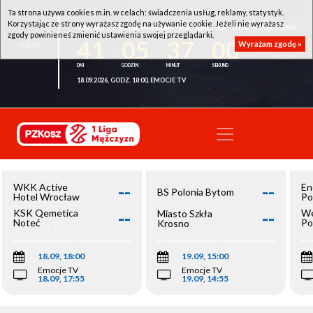
Ta strona używa cookies m.in. w celach: świadczenia usług, reklamy, statystyk.
Korzystając ze strony wyrażasz zgodę na używanie cookie. Jeżeli nie wyrażasz
WKK ACTIVE HOTEL WROCŁAW - KSK QEMETICA NOTEĆ INOWROCŁAW
zgody powinieneś zmienić ustawienia swojej przeglądarki.
41
05
36
59
Wyrażam zgodę »
18.09.2026, GODZ. 18:00, EMOCJE TV
--
--
WKK Active
En
BS Polonia Bytom
Hotel Wrocław
Po
--
--
KSK Qemetica
We
Miasto Szkła
Noteć
Po
Krosno
Inowrocław
Op
18.09, 18:00
19.09, 15:00
Emocje TV
Emocje TV
18.09, 17:55
19.09, 14:55