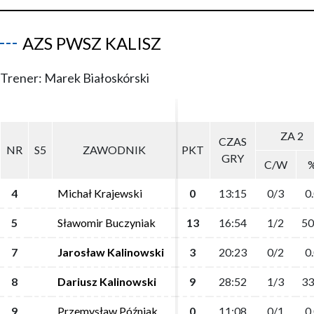
AZS PWSZ KALISZ
Trener: Marek Białoskórski
ZA 2
ZA 2
CZAS
CZAS
NR
NR
S5
S5
ZAWODNIK
ZAWODNIK
PKT
PKT
GRY
GRY
C/W
C/W
4
4
Michał Krajewski
Michał Krajewski
0
0
13:15
13:15
0/3
0/3
0
0
5
5
Sławomir Buczyniak
Sławomir Buczyniak
13
13
16:54
16:54
1/2
1/2
50
50
7
7
Jarosław Kalinowski
Jarosław Kalinowski
3
3
20:23
20:23
0/2
0/2
0
0
8
8
Dariusz Kalinowski
Dariusz Kalinowski
9
9
28:52
28:52
1/3
1/3
33
33
9
9
Przemysław Późniak
Przemysław Późniak
0
0
11:08
11:08
0/1
0/1
0
0