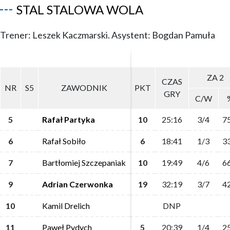
STAL STALOWA WOLA
Trener: Leszek Kaczmarski. Asystent: Bogdan Pamuła
ZA 2
ZA 2
CZAS
CZAS
NR
NR
S5
S5
ZAWODNIK
ZAWODNIK
PKT
PKT
GRY
GRY
C/W
C/W
5
5
Rafał Partyka
Rafał Partyka
10
10
25:16
25:16
3/4
3/4
75
75
6
6
Rafał Sobiło
Rafał Sobiło
6
6
18:41
18:41
1/3
1/3
33
33
7
7
Bartłomiej Szczepaniak
Bartłomiej Szczepaniak
10
10
19:49
19:49
4/6
4/6
66
66
9
9
Adrian Czerwonka
Adrian Czerwonka
19
19
32:19
32:19
3/7
3/7
42
42
10
10
Kamil Drelich
Kamil Drelich
DNP
DNP
11
11
Paweł Pydych
Paweł Pydych
5
5
20:39
20:39
1/4
1/4
25
25