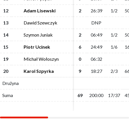
12
12
Adam Lisewski
Adam Lisewski
2
2
26:39
26:39
1/2
1/2
50
50
13
13
Dawid Szewczyk
Dawid Szewczyk
DNP
DNP
14
14
Szymon Juniak
Szymon Juniak
2
2
06:49
06:49
1/2
1/2
50
50
15
15
Piotr Ucinek
Piotr Ucinek
6
6
24:49
24:49
1/6
1/6
16
16
19
19
Michał Wołoszyn
Michał Wołoszyn
0
0
06:32
06:32
20
20
Karol Szpyrka
Karol Szpyrka
9
9
18:27
18:27
2/3
2/3
66
66
Drużyna
Drużyna
Suma
Suma
69
69
200:00
200:00
17/37
17/37
45
45