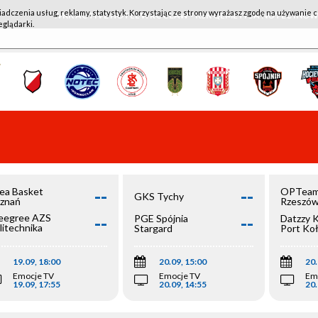
iadczenia usług, reklamy, statystyk. Korzystając ze strony wyrażasz zgodę na używanie c
WKK ACTIVE HOTEL WROCŁAW - KSK QEMETICA NOTEĆ IN
eglądarki.
--
--
ea Basket
OPTeam
GKS Tychy
znań
Rzeszó
--
--
egree AZS
PGE Spójnia
Datzzy 
litechnika
Stargard
Port Ko
olska
19.09, 18:00
20.09, 15:00
20.
Emocje TV
Emocje TV
Em
19.09, 17:55
20.09, 14:55
20.