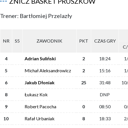
ZNICZ BASKET PRUSZKÓW
Trener: Bartłomiej Przelazły
NR
S5
ZAWODNIK
PKT
CZAS GRY
C
4
Adrian Suliński
2
18:24
1
5
Michał Aleksandrowicz
2
15:16
1
6
Jakub Dłoniak
25
31:48
10
8
Łukasz Kok
DNP
9
Robert Pacocha
0
08:50
0
10
Rafał Urbaniak
8
18:33
2