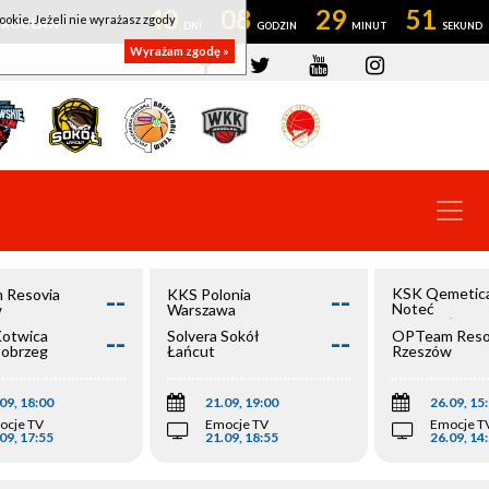
40
08
29
50
ookie. Jeżeli nie wyrażasz zgody
OWROCŁAW
Wyrażam zgodę »
--
--
KSK Qemetic
 Resovia
KKS Polonia
Noteć
w
Warszawa
Inowrocław
--
--
Kotwica
Solvera Sokół
OPTeam Reso
łobrzeg
Łańcut
Rzeszów
09, 18:00
21.09, 19:00
26.09, 15
ocje TV
Emocje TV
Emocje T
09, 17:55
21.09, 18:55
26.09, 14