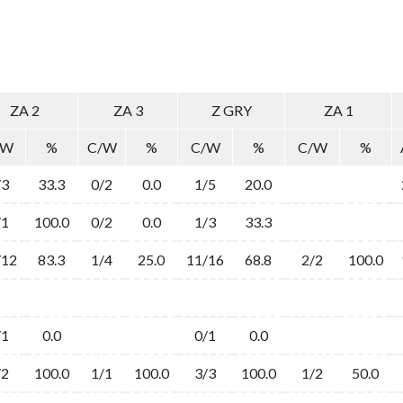
ZA 2
ZA 3
Z GRY
ZA 1
/W
%
C/W
%
C/W
%
C/W
%
/3
33.3
0/2
0.0
1/5
20.0
/1
100.0
0/2
0.0
1/3
33.3
/12
83.3
1/4
25.0
11/16
68.8
2/2
100.0
/1
0.0
0/1
0.0
/2
100.0
1/1
100.0
3/3
100.0
1/2
50.0