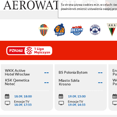
Ta strona używa cookies m.in. w celach: św
powinieneś zmienić ustawienia swojej prz
--
--
WKK Active
En
BS Polonia Bytom
Hotel Wrocław
Po
--
--
KSK Qemetica
We
Miasto Szkła
Noteć
Po
Krosno
Inowrocław
Op
18.09, 18:00
19.09, 15:00
Emocje TV
Emocje TV
18.09, 17:55
19.09, 14:55