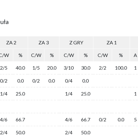
uła
ZA 2
ZA 3
Z GRY
ZA 1
C/W
%
C/W
%
C/W
%
C/W
%
A
2/5
40.0
1/5
20.0
3/10
30.0
2/2
100.0
1
0/2
0.0
0/2
0.0
0/4
0.0
1/4
25.0
1/4
25.0
1
4/6
66.7
4/6
66.7
0/2
0.0
5
2/4
50.0
2/4
50.0