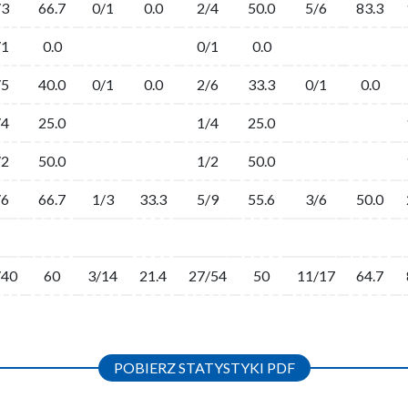
/3
66.7
0/1
0.0
2/4
50.0
5/6
83.3
/1
0.0
0/1
0.0
/5
40.0
0/1
0.0
2/6
33.3
0/1
0.0
/4
25.0
1/4
25.0
/2
50.0
1/2
50.0
/6
66.7
1/3
33.3
5/9
55.6
3/6
50.0
/40
60
3/14
21.4
27/54
50
11/17
64.7
POBIERZ STATYSTYKI PDF