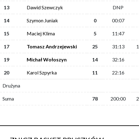
13
Dawid Szewczyk
DNP
14
Szymon Juniak
0
00:07
15
Maciej Klima
5
11:47
17
Tomasz Andrzejewski
25
31:13
1
19
Michał Wołoszyn
14
32:16
20
Karol Szpyrka
11
22:16
Drużyna
Suma
78
200:00
2