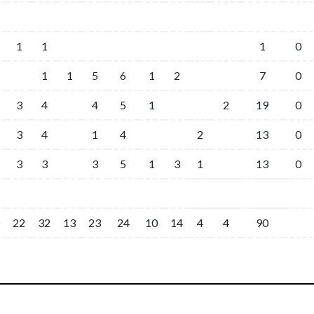
1
1
1
0
1
1
5
6
1
2
7
0
3
4
4
5
1
2
19
0
3
4
1
4
2
13
0
3
3
3
5
1
3
1
13
0
22
32
13
23
24
10
14
4
4
90