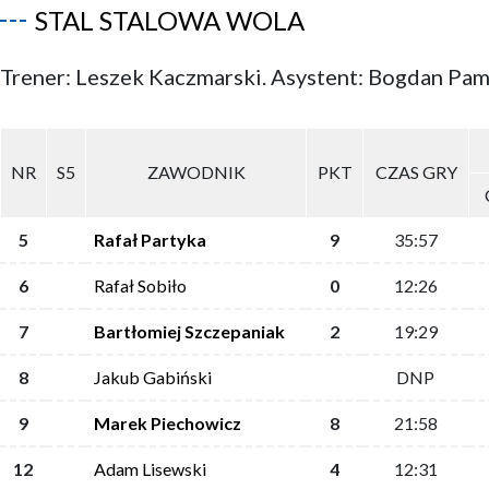
STAL STALOWA WOLA
Trener: Leszek Kaczmarski. Asystent: Bogdan Pam
NR
S5
ZAWODNIK
PKT
CZAS GRY
5
Rafał Partyka
9
35:57
6
Rafał Sobiło
0
12:26
7
Bartłomiej Szczepaniak
2
19:29
8
Jakub Gabiński
DNP
9
Marek Piechowicz
8
21:58
12
Adam Lisewski
4
12:31