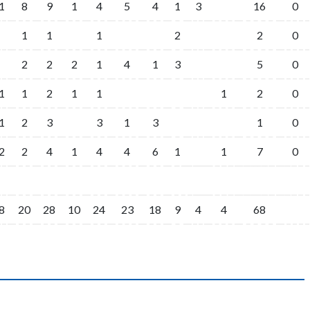
1
8
9
1
4
5
4
1
3
16
0
1
1
1
2
2
0
2
2
2
1
4
1
3
5
0
1
1
2
1
1
1
2
0
1
2
3
3
1
3
1
0
2
2
4
1
4
4
6
1
1
7
0
8
20
28
10
24
23
18
9
4
4
68