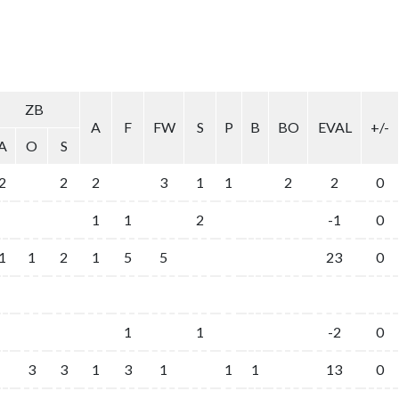
ZB
A
F
FW
S
P
B
BO
EVAL
+/-
A
O
S
2
2
2
3
1
1
2
2
0
1
1
2
-1
0
1
1
2
1
5
5
23
0
1
1
-2
0
3
3
1
3
1
1
1
13
0