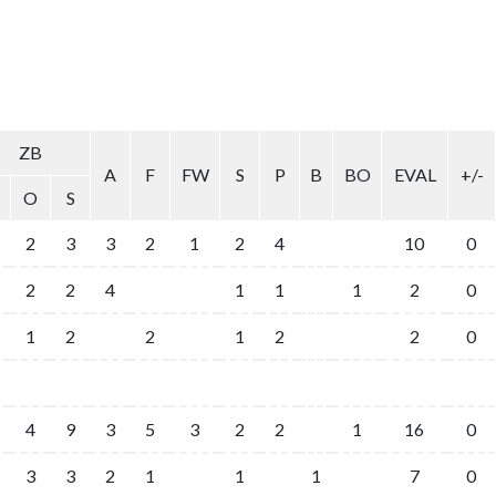
ZB
A
F
FW
S
P
B
BO
EVAL
+/-
O
S
2
3
3
2
1
2
4
10
0
2
2
4
1
1
1
2
0
1
2
2
1
2
2
0
4
9
3
5
3
2
2
1
16
0
3
3
2
1
1
1
7
0