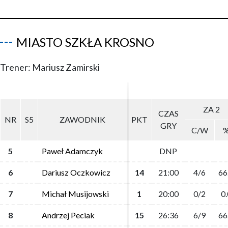
MIASTO SZKŁA KROSNO
Trener: Mariusz Zamirski
ZA 2
ZA 2
CZAS
CZAS
NR
NR
S5
S5
ZAWODNIK
ZAWODNIK
PKT
PKT
GRY
GRY
C/W
C/W
5
5
Paweł Adamczyk
Paweł Adamczyk
DNP
DNP
6
6
Dariusz Oczkowicz
Dariusz Oczkowicz
14
14
21:00
21:00
4/6
4/6
66
66
7
7
Michał Musijowski
Michał Musijowski
1
1
20:00
20:00
0/2
0/2
0.
0.
8
8
Andrzej Peciak
Andrzej Peciak
15
15
26:36
26:36
6/9
6/9
66
66