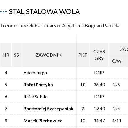
STAL STALOWA WOLA
Trener: Leszek Kaczmarski. Asystent: Bogdan Pamuła
ZA 
ZA 
CZAS
CZAS
NR
NR
S5
S5
ZAWODNIK
ZAWODNIK
PKT
PKT
GRY
GRY
C/W
C/W
4
4
Adam Jurga
Adam Jurga
DNP
DNP
5
5
Rafał Partyka
Rafał Partyka
10
10
36:40
36:40
2/5
2/5
6
6
Rafał Sobiło
Rafał Sobiło
DNP
DNP
7
7
Bartłomiej Szczepaniak
Bartłomiej Szczepaniak
7
7
19:40
19:40
2/4
2/4
9
9
Marek Piechowicz
Marek Piechowicz
12
12
34:47
34:47
4/11
4/11