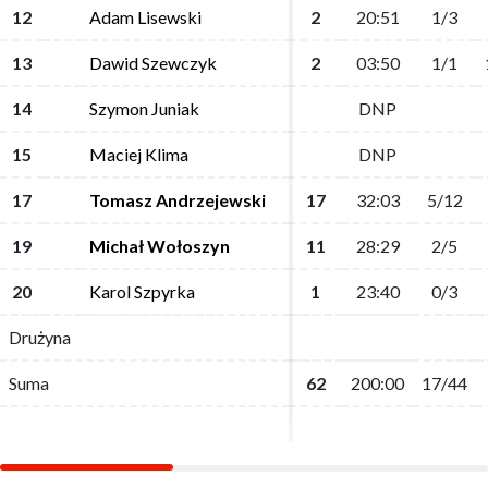
12
12
Adam Lisewski
Adam Lisewski
2
2
20:51
20:51
1/3
1/3
13
13
Dawid Szewczyk
Dawid Szewczyk
2
2
03:50
03:50
1/1
1/1
14
14
Szymon Juniak
Szymon Juniak
DNP
DNP
15
15
Maciej Klima
Maciej Klima
DNP
DNP
17
17
Tomasz Andrzejewski
Tomasz Andrzejewski
17
17
32:03
32:03
5/12
5/12
19
19
Michał Wołoszyn
Michał Wołoszyn
11
11
28:29
28:29
2/5
2/5
20
20
Karol Szpyrka
Karol Szpyrka
1
1
23:40
23:40
0/3
0/3
Drużyna
Drużyna
Suma
Suma
62
62
200:00
200:00
17/44
17/44