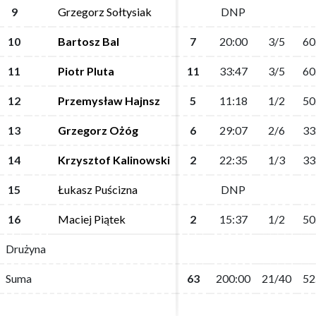
9
9
Grzegorz Sołtysiak
Grzegorz Sołtysiak
DNP
DNP
10
10
Bartosz Bal
Bartosz Bal
7
7
20:00
20:00
3/5
3/5
60
60
11
11
Piotr Pluta
Piotr Pluta
11
11
33:47
33:47
3/5
3/5
60
60
12
12
Przemysław Hajnsz
Przemysław Hajnsz
5
5
11:18
11:18
1/2
1/2
50
50
13
13
Grzegorz Ożóg
Grzegorz Ożóg
6
6
29:07
29:07
2/6
2/6
33
33
14
14
Krzysztof Kalinowski
Krzysztof Kalinowski
2
2
22:35
22:35
1/3
1/3
33
33
15
15
Łukasz Puścizna
Łukasz Puścizna
DNP
DNP
16
16
Maciej Piątek
Maciej Piątek
2
2
15:37
15:37
1/2
1/2
50
50
Drużyna
Drużyna
Suma
Suma
63
63
200:00
200:00
21/40
21/40
52
52