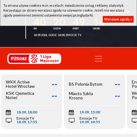
Ta strona używa cookies m.in. w celach: świadczenia usług, reklamy, statystyk.
Korzystając ze strony wyrażasz zgodę na używanie cookie. Jeżeli nie wyrażasz
WKK ACTIVE HOTEL WROCŁAW - KSK QEMETICA NOTEĆ INOWROCŁAW
zgody powinieneś zmienić ustawienia swojej przeglądarki.
40
20
49
13
Wyrażam zgodę »
18.09.2026, GODZ. 18:00, EMOCJE TV
--
--
WKK Active
En
BS Polonia Bytom
Hotel Wrocław
Po
--
--
KSK Qemetica
We
Miasto Szkła
Noteć
Po
Krosno
Inowrocław
Op
18.09, 18:00
19.09, 15:00
Emocje TV
Emocje TV
18.09, 17:55
19.09, 14:55