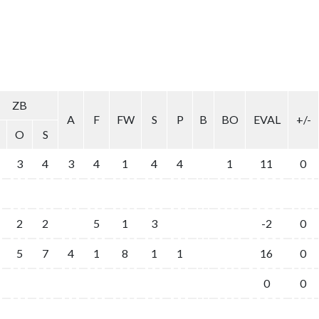
ZB
A
F
FW
S
P
B
BO
EVAL
+/-
O
S
3
4
3
4
1
4
4
1
11
0
2
2
5
1
3
-2
0
5
7
4
1
8
1
1
16
0
0
0