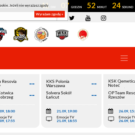
41
07
52
23
ookie. Jeżeli nie wyrażasz zgody
OWROCŁAW
Wyrażam zgodę »
--
--
KSK Qemetic
 Resovia
KKS Polonia
Noteć
w
Warszawa
Inowrocław
--
--
Kotwica
Solvera Sokół
OPTeam Reso
łobrzeg
Łańcut
Rzeszów
09, 18:00
21.09, 19:00
26.09, 15
ocje TV
Emocje TV
Emocje T
09, 17:55
21.09, 18:55
26.09, 14