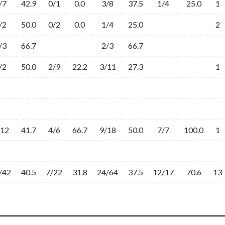
/7
42.9
0/1
0.0
3/8
37.5
1/4
25.0
1
/2
50.0
0/2
0.0
1/4
25.0
2
/3
66.7
2/3
66.7
/2
50.0
2/9
22.2
3/11
27.3
1
/12
41.7
4/6
66.7
9/18
50.0
7/7
100.0
1
/42
40.5
7/22
31.8
24/64
37.5
12/17
70.6
13