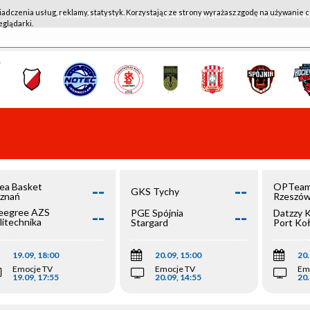
iadczenia usług, reklamy, statystyk. Korzystając ze strony wyrażasz zgodę na używanie c
WKK ACTIVE HOTEL WROCŁAW - KSK QEMETICA NOTEĆ IN
eglądarki.
--
--
ea Basket
OPTeam
GKS Tychy
znań
Rzeszó
--
--
egree AZS
PGE Spójnia
Datzzy 
litechnika
Stargard
Port Ko
olska
19.09, 18:00
20.09, 15:00
20.
Emocje TV
Emocje TV
Em
19.09, 17:55
20.09, 14:55
20.