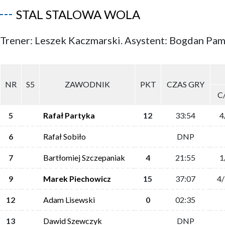
STAL STALOWA WOLA
Trener: Leszek Kaczmarski. Asystent: Bogdan Pam
NR
S5
ZAWODNIK
PKT
CZAS GRY
C
5
Rafał Partyka
12
33:54
4
6
Rafał Sobiło
DNP
7
Bartłomiej Szczepaniak
4
21:55
1
9
Marek Piechowicz
15
37:07
4
12
Adam Lisewski
0
02:35
13
Dawid Szewczyk
DNP