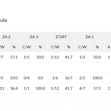
uła
ZA 2
ZA 3
Z GRY
ZA 1
/W
%
C/W
%
C/W
%
C/W
%
A
/7
57.1
1/5
20.0
5/12
41.7
1/2
50.0
1
/2
50.0
0/4
0.0
1/6
16.7
2/2
100.0
/11
36.4
1/1
100.0
5/12
41.7
4/7
57.1
2