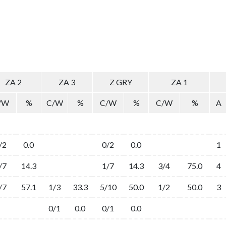
ZA 2
ZA 3
Z GRY
ZA 1
/W
%
C/W
%
C/W
%
C/W
%
A
/2
0.0
0/2
0.0
1
/7
14.3
1/7
14.3
3/4
75.0
4
/7
57.1
1/3
33.3
5/10
50.0
1/2
50.0
3
0/1
0.0
0/1
0.0