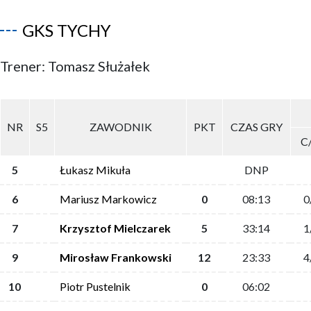
GKS TYCHY
Trener: Tomasz Służałek
NR
S5
ZAWODNIK
PKT
CZAS GRY
C
5
Łukasz Mikuła
DNP
6
Mariusz Markowicz
0
08:13
0
7
Krzysztof Mielczarek
5
33:14
1
9
Mirosław Frankowski
12
23:33
4
10
Piotr Pustelnik
0
06:02