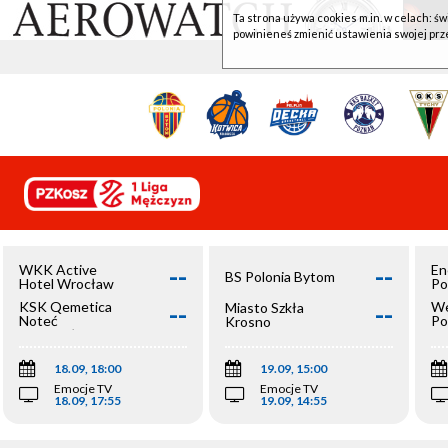
Ta strona używa cookies m.in. w celach: św
powinieneś zmienić ustawienia swojej prz
--
--
WKK Active
En
BS Polonia Bytom
Hotel Wrocław
Po
--
--
KSK Qemetica
We
Miasto Szkła
Noteć
Po
Krosno
Inowrocław
Op
18.09, 18:00
19.09, 15:00
Emocje TV
Emocje TV
18.09, 17:55
19.09, 14:55