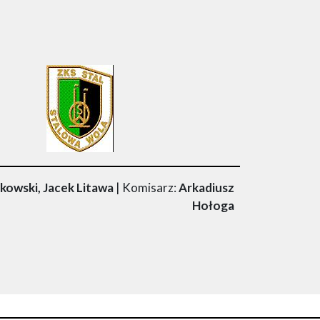
owski, Jacek Litawa
| Komisarz:
Arkadiusz
Hołoga