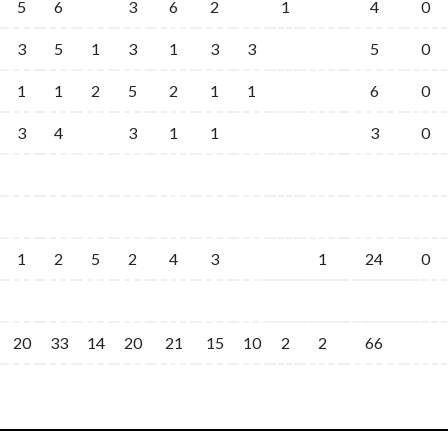
5
6
3
6
2
1
4
0
3
5
1
3
1
3
3
5
0
1
1
2
5
2
1
1
6
0
3
4
3
1
1
3
0
1
2
5
2
4
3
1
24
0
20
33
14
20
21
15
10
2
2
66