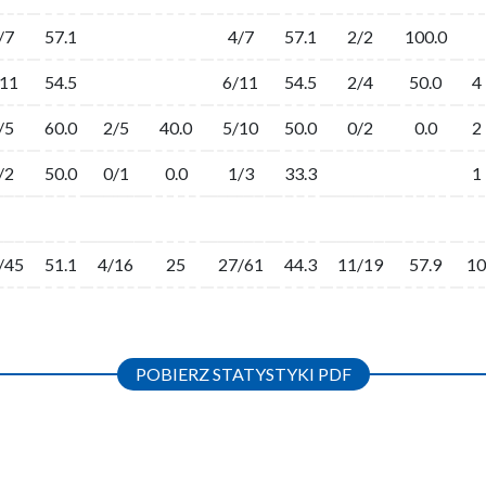
/7
57.1
4/7
57.1
2/2
100.0
/11
54.5
6/11
54.5
2/4
50.0
4
/5
60.0
2/5
40.0
5/10
50.0
0/2
0.0
2
/2
50.0
0/1
0.0
1/3
33.3
1
/45
51.1
4/16
25
27/61
44.3
11/19
57.9
10
POBIERZ STATYSTYKI PDF