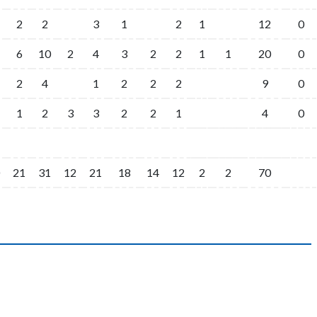
2
2
3
1
2
1
12
0
6
10
2
4
3
2
2
1
1
20
0
2
4
1
2
2
2
9
0
1
2
3
3
2
2
1
4
0
21
31
12
21
18
14
12
2
2
70