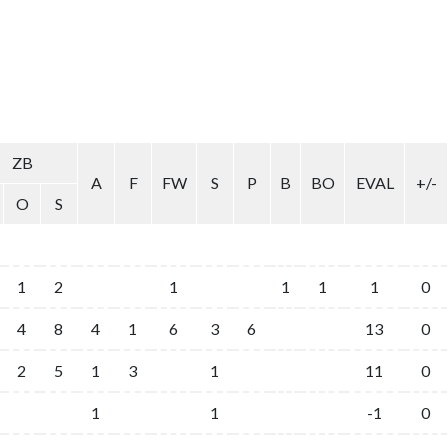
ZB
A
F
FW
S
P
B
BO
EVAL
+/-
O
S
1
2
1
1
1
1
0
4
8
4
1
6
3
6
13
0
2
5
1
3
1
11
0
1
1
-1
0