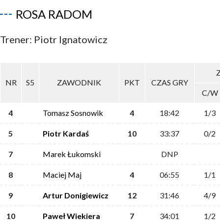
ROSA RADOM
Trener: Piotr Ignatowicz
NR
S5
ZAWODNIK
PKT
CZAS GRY
C/W
4
Tomasz Sosnowik
4
18:42
1/3
5
Piotr Kardaś
10
33:37
0/2
7
Marek Łukomski
DNP
8
Maciej Maj
4
06:55
1/1
9
Artur Donigiewicz
12
31:46
4/9
10
Paweł Wiekiera
7
34:01
1/2