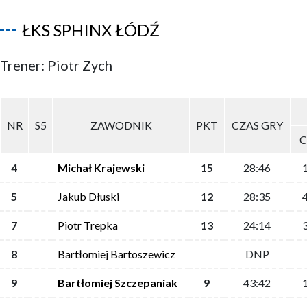
ŁKS SPHINX ŁÓDŹ
Trener: Piotr Zych
NR
S5
ZAWODNIK
PKT
CZAS GRY
C
4
Michał Krajewski
15
28:46
5
Jakub Dłuski
12
28:35
7
Piotr Trepka
13
24:14
8
Bartłomiej Bartoszewicz
DNP
9
Bartłomiej Szczepaniak
9
43:42