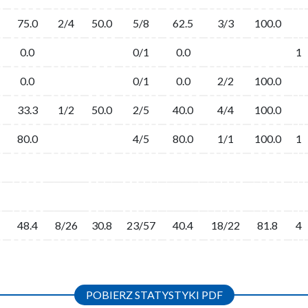
75.0
2/4
50.0
5/8
62.5
3/3
100.0
0.0
0/1
0.0
1
0.0
0/1
0.0
2/2
100.0
33.3
1/2
50.0
2/5
40.0
4/4
100.0
80.0
4/5
80.0
1/1
100.0
1
48.4
8/26
30.8
23/57
40.4
18/22
81.8
4
POBIERZ STATYSTYKI PDF