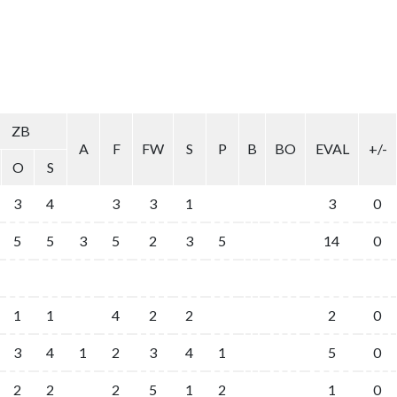
ZB
A
F
FW
S
P
B
BO
EVAL
+/-
O
S
3
4
3
3
1
3
0
5
5
3
5
2
3
5
14
0
1
1
4
2
2
2
0
3
4
1
2
3
4
1
5
0
2
2
2
5
1
2
1
0