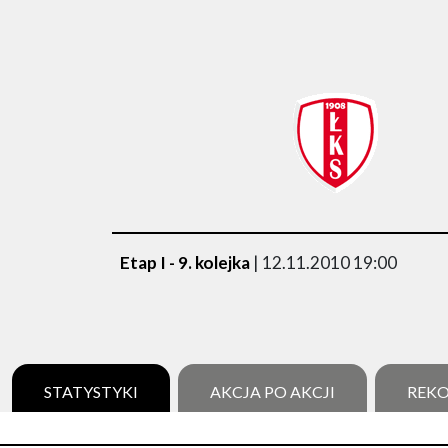
Etap I - 9. kolejka
| 12.11.2010 19:00
STATYSTYKI
AKCJA PO AKCJI
REK