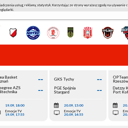
iadczenia usług, reklamy, statystyk. Korzystając ze strony wyrażasz zgodę na używanie c
WKK ACTIVE HOTEL WROCŁAW - KSK QEMETICA NOTEĆ IN
eglądarki.
--
--
ea Basket
OPTeam
GKS Tychy
znań
Rzeszó
--
--
egree AZS
PGE Spójnia
Datzzy 
litechnika
Stargard
Port Ko
olska
19.09, 18:00
20.09, 15:00
20.
Emocje TV
Emocje TV
Em
19.09, 17:55
20.09, 14:55
20.