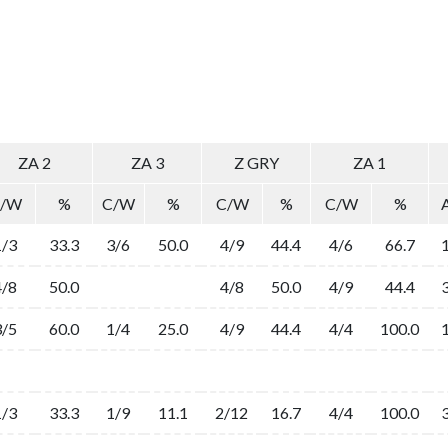
ZA 2
ZA 3
Z GRY
ZA 1
/W
%
C/W
%
C/W
%
C/W
%
1/3
33.3
3/6
50.0
4/9
44.4
4/6
66.7
4/8
50.0
4/8
50.0
4/9
44.4
3/5
60.0
1/4
25.0
4/9
44.4
4/4
100.0
1/3
33.3
1/9
11.1
2/12
16.7
4/4
100.0