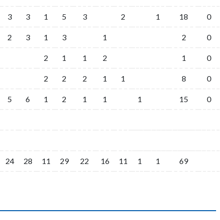
3
3
1
5
3
2
1
18
0
2
3
1
3
1
2
0
2
1
1
2
1
0
2
2
2
1
1
8
0
5
6
1
2
1
1
1
15
0
24
28
11
29
22
16
11
1
1
69