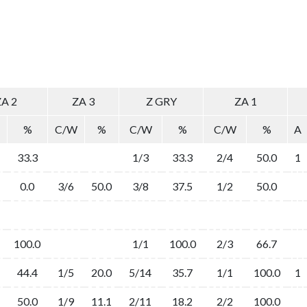
ZA 2
ZA 3
Z GRY
ZA 1
%
C/W
%
C/W
%
C/W
%
A
33.3
1/3
33.3
2/4
50.0
1
0.0
3/6
50.0
3/8
37.5
1/2
50.0
100.0
1/1
100.0
2/3
66.7
44.4
1/5
20.0
5/14
35.7
1/1
100.0
1
50.0
1/9
11.1
2/11
18.2
2/2
100.0