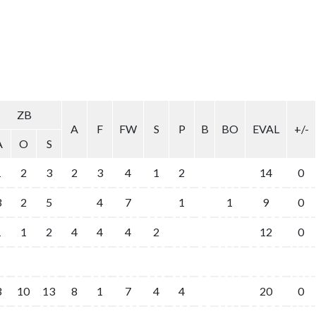
ZB
A
F
FW
S
P
B
BO
EVAL
+/-
A
O
S
1
2
3
2
3
4
1
2
14
0
3
2
5
4
7
1
1
9
0
1
1
2
4
4
4
2
12
0
3
10
13
8
1
7
4
4
20
0