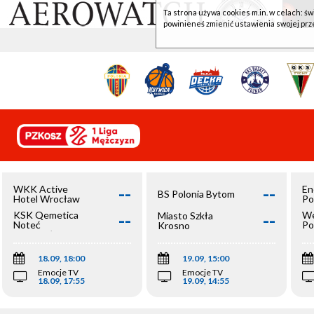
Ta strona używa cookies m.in. w celach: św
powinieneś zmienić ustawienia swojej prz
--
--
WKK Active
En
BS Polonia Bytom
Hotel Wrocław
Po
--
--
KSK Qemetica
We
Miasto Szkła
Noteć
Po
Krosno
Inowrocław
Op
18.09, 18:00
19.09, 15:00
Emocje TV
Emocje TV
18.09, 17:55
19.09, 14:55