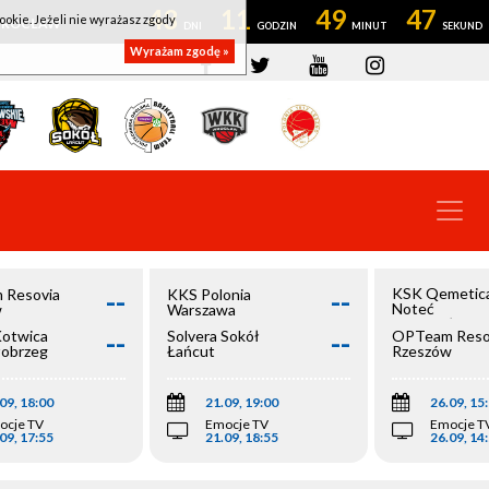
43
11
49
46
ookie. Jeżeli nie wyrażasz zgody
OWROCŁAW
Wyrażam zgodę »
--
--
KSK Qemetic
 Resovia
KKS Polonia
Noteć
w
Warszawa
Inowrocław
--
--
Kotwica
Solvera Sokół
OPTeam Reso
łobrzeg
Łańcut
Rzeszów
09, 18:00
21.09, 19:00
26.09, 15
ocje TV
Emocje TV
Emocje T
09, 17:55
21.09, 18:55
26.09, 14