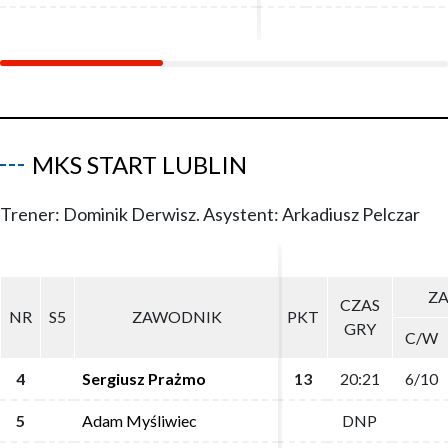
MKS START LUBLIN
Trener: Dominik Derwisz. Asystent: Arkadiusz Pelczar
ZA
ZA
CZAS
CZAS
NR
NR
S5
S5
ZAWODNIK
ZAWODNIK
PKT
PKT
GRY
GRY
C/W
C/W
4
4
Sergiusz Prażmo
Sergiusz Prażmo
13
13
20:21
20:21
6/10
6/10
5
5
Adam Myśliwiec
Adam Myśliwiec
DNP
DNP