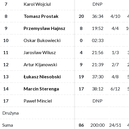
7
7
Karol Wojciul
Karol Wojciul
DNP
DNP
8
8
Tomasz Prostak
Tomasz Prostak
20
20
36:34
36:34
4/10
4/10
9
9
Przemysław Hajnsz
Przemysław Hajnsz
8
8
19:52
19:52
4/4
4/4
1
1
10
10
Oskar Bukowiecki
Oskar Bukowiecki
0
0
02:33
02:33
11
11
Jarosław Wilusz
Jarosław Wilusz
4
4
21:56
21:56
1/3
1/3
12
12
Artur Kijanowski
Artur Kijanowski
9
9
21:39
21:39
2/7
2/7
13
13
Łukasz Niesobski
Łukasz Niesobski
19
19
37:30
37:30
4/8
4/8
14
14
Marcin Sterenga
Marcin Sterenga
17
17
38:12
38:12
6/12
6/12
17
17
Paweł Minciel
Paweł Minciel
DNP
DNP
Drużyna
Drużyna
Suma
Suma
86
86
200:00
200:00
24/51
24/51