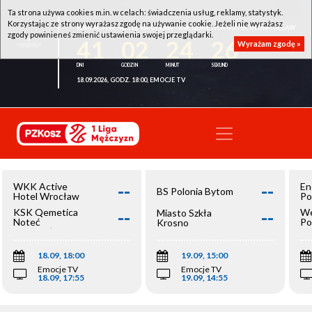
Ta strona używa cookies m.in. w celach: świadczenia usług, reklamy, statystyk.
Korzystając ze strony wyrażasz zgodę na używanie cookie. Jeżeli nie wyrażasz
WKK ACTIVE HOTEL WROCŁAW - KSK QEMETICA NOTEĆ INOWROCŁAW
zgody powinieneś zmienić ustawienia swojej przeglądarki.
41
02
24
26
Wyrażam zgodę »
18.09.2026, GODZ. 18:00, EMOCJE TV
--
--
WKK Active
En
BS Polonia Bytom
Hotel Wrocław
Po
--
--
KSK Qemetica
We
Miasto Szkła
Noteć
Po
Krosno
Inowrocław
Op
18.09, 18:00
19.09, 15:00
Emocje TV
Emocje TV
18.09, 17:55
19.09, 14:55