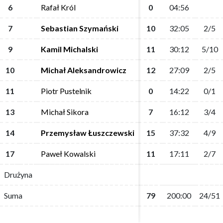
6
6
Rafał Król
Rafał Król
0
0
04:56
04:56
7
7
Sebastian Szymański
Sebastian Szymański
10
10
32:05
32:05
2/5
2/5
9
9
Kamil Michalski
Kamil Michalski
11
11
30:12
30:12
5/10
5/10
10
10
Michał Aleksandrowicz
Michał Aleksandrowicz
12
12
27:09
27:09
2/5
2/5
11
11
Piotr Pustelnik
Piotr Pustelnik
0
0
14:22
14:22
0/1
0/1
13
13
Michał Sikora
Michał Sikora
7
7
16:12
16:12
3/4
3/4
14
14
Przemysław Łuszczewski
Przemysław Łuszczewski
15
15
37:32
37:32
4/9
4/9
17
17
Paweł Kowalski
Paweł Kowalski
11
11
17:11
17:11
2/7
2/7
Drużyna
Drużyna
Suma
Suma
79
79
200:00
200:00
24/51
24/51