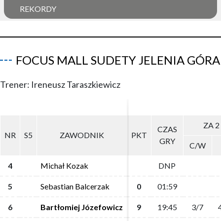
REKORDY
FOCUS MALL SUDETY JELENIA GÓRA
Trener: Ireneusz Taraszkiewicz
ZA 2
ZA 2
CZAS
CZAS
NR
NR
S5
S5
ZAWODNIK
ZAWODNIK
PKT
PKT
GRY
GRY
C/W
C/W
4
4
Michał Kozak
Michał Kozak
DNP
DNP
5
5
Sebastian Balcerzak
Sebastian Balcerzak
0
0
01:59
01:59
6
6
Bartłomiej Józefowicz
Bartłomiej Józefowicz
9
9
19:45
19:45
3/7
3/7