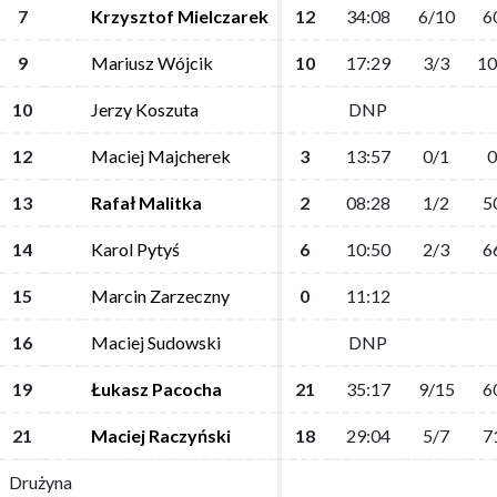
7
7
Krzysztof Mielczarek
Krzysztof Mielczarek
12
12
34:08
34:08
6/10
6/10
6
6
9
9
Mariusz Wójcik
Mariusz Wójcik
10
10
17:29
17:29
3/3
3/3
10
10
10
10
Jerzy Koszuta
Jerzy Koszuta
DNP
DNP
12
12
Maciej Majcherek
Maciej Majcherek
3
3
13:57
13:57
0/1
0/1
0
0
13
13
Rafał Malitka
Rafał Malitka
2
2
08:28
08:28
1/2
1/2
5
5
14
14
Karol Pytyś
Karol Pytyś
6
6
10:50
10:50
2/3
2/3
6
6
15
15
Marcin Zarzeczny
Marcin Zarzeczny
0
0
11:12
11:12
16
16
Maciej Sudowski
Maciej Sudowski
DNP
DNP
19
19
Łukasz Pacocha
Łukasz Pacocha
21
21
35:17
35:17
9/15
9/15
6
6
21
21
Maciej Raczyński
Maciej Raczyński
18
18
29:04
29:04
5/7
5/7
7
7
Drużyna
Drużyna