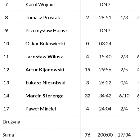
7
7
Karol Wojciul
Karol Wojciul
DNP
DNP
8
8
Tomasz Prostak
Tomasz Prostak
2
2
28:51
28:51
1/3
1/3
9
9
Przemysław Hajnsz
Przemysław Hajnsz
DNP
DNP
10
10
Oskar Bukowiecki
Oskar Bukowiecki
0
0
03:24
03:24
11
11
Jarosław Wilusz
Jarosław Wilusz
4
4
15:40
15:40
2/3
2/3
12
12
Artur Kijanowski
Artur Kijanowski
15
15
29:56
29:56
2/5
2/5
13
13
Łukasz Niesobski
Łukasz Niesobski
3
3
26:22
26:22
0/4
0/4
14
14
Marcin Sterenga
Marcin Sterenga
32
32
34:42
34:42
6/10
6/10
17
17
Paweł Minciel
Paweł Minciel
4
4
24:04
24:04
2/4
2/4
Drużyna
Drużyna
Suma
Suma
76
76
200:00
200:00
17/34
17/34