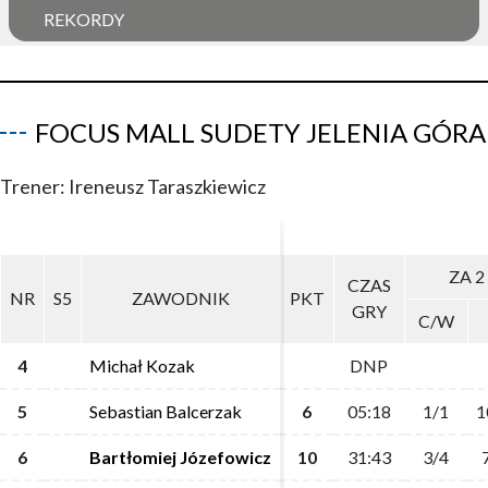
REKORDY
FOCUS MALL SUDETY JELENIA GÓRA
Trener: Ireneusz Taraszkiewicz
ZA 2
ZA 2
CZAS
CZAS
NR
NR
S5
S5
ZAWODNIK
ZAWODNIK
PKT
PKT
GRY
GRY
C/W
C/W
4
4
Michał Kozak
Michał Kozak
DNP
DNP
5
5
Sebastian Balcerzak
Sebastian Balcerzak
6
6
05:18
05:18
1/1
1/1
1
1
6
6
Bartłomiej Józefowicz
Bartłomiej Józefowicz
10
10
31:43
31:43
3/4
3/4