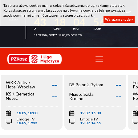
Ta strona używa cookies m.in. w celach: świadczenia usług, reklamy, statystyk.
Korzystając ze strony wyrażasz zgodę na używanie cookie. Jeżeli nie wyrażasz
WKK ACTIVE HOTEL WROCŁAW - KSK QEMETICA NOTEĆ INOWROCŁAW
zgody powinieneś zmienić ustawienia swojej przeglądarki.
43
18
04
56
Wyrażam zgodę »
18.09.2026, GODZ. 18:00, EMOCJE TV
--
--
WKK Active
En
BS Polonia Bytom
Hotel Wrocław
Po
--
--
KSK Qemetica
We
Miasto Szkła
Noteć
Po
Krosno
Inowrocław
Op
18.09, 18:00
19.09, 15:00
Emocje TV
Emocje TV
18.09, 17:55
19.09, 14:55