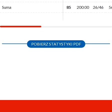
Suma
Suma
85
85
200:00
200:00
26/46
26/46
5
5
POBIERZ STATYSTYKI PDF