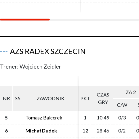
AZS RADEX SZCZECIN
Trener: Wojciech Zeidler
ZA 2
ZA 2
CZAS
CZAS
NR
NR
S5
S5
ZAWODNIK
ZAWODNIK
PKT
PKT
GRY
GRY
C/W
C/W
5
5
Tomasz Balcerek
Tomasz Balcerek
1
1
10:49
10:49
0/3
0/3
0
0
6
6
Michał Dudek
Michał Dudek
12
12
28:46
28:46
0/2
0/2
0
0