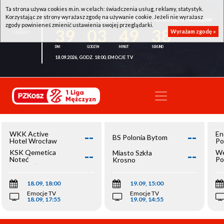
Ta strona używa cookies m.in. w celach: świadczenia usług, reklamy, statystyk.
Korzystając ze strony wyrażasz zgodę na używanie cookie. Jeżeli nie wyrażasz
WKK ACTIVE HOTEL WROCŁAW - KSK QEMETICA NOTEĆ INOWROCŁAW
zgody powinieneś zmienić ustawienia swojej przeglądarki.
39
03
49
38
Wyrażam zgodę »
18.09.2026, GODZ. 18:00, EMOCJE TV
--
--
WKK Active
En
BS Polonia Bytom
Hotel Wrocław
Po
--
--
KSK Qemetica
We
Miasto Szkła
Noteć
Po
Krosno
Inowrocław
Op
18.09, 18:00
19.09, 15:00
Emocje TV
Emocje TV
18.09, 17:55
19.09, 14:55