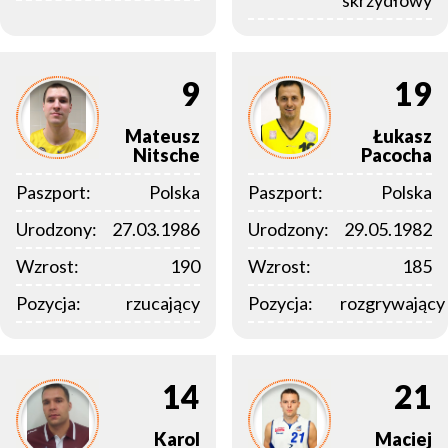
skrzydłowy
9
19
Mateusz
Łukasz
Nitsche
Pacocha
Paszport:
Polska
Paszport:
Polska
Urodzony:
27.03.1986
Urodzony:
29.05.1982
Wzrost:
190
Wzrost:
185
Pozycja:
rzucający
Pozycja:
rozgrywający
14
21
Karol
Maciej