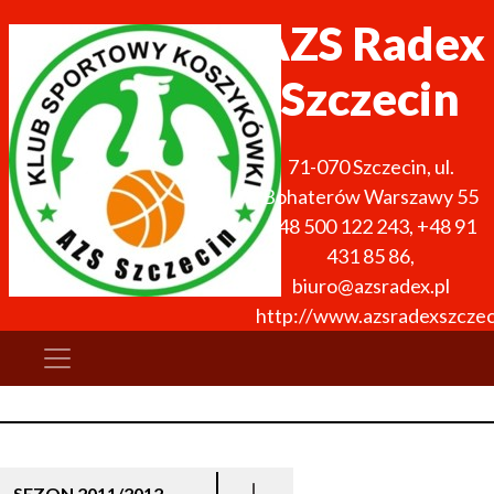
AZS Radex
Szczecin
71-070
Szczecin
,
ul.
Bohaterów Warszawy 55
+48 500 122 243
,
+48 91
431 85 86
,
biuro@azsradex.pl
http://www.azsradexszczec
SEZON 2011/2012