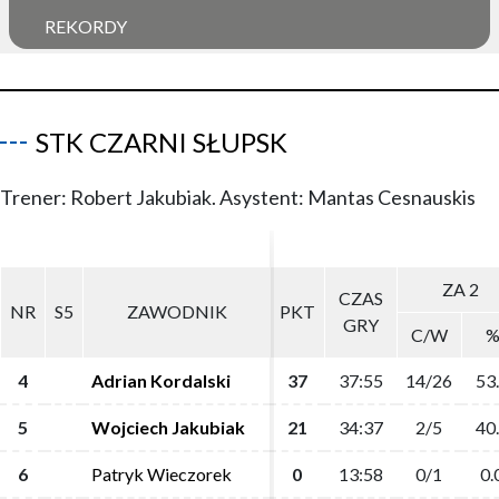
REKORDY
STK CZARNI SŁUPSK
Trener: Robert Jakubiak. Asystent: Mantas Cesnauskis
ZA 2
ZA 2
CZAS
CZAS
NR
NR
S5
S5
ZAWODNIK
ZAWODNIK
PKT
PKT
GRY
GRY
C/W
C/W
4
4
Adrian Kordalski
Adrian Kordalski
37
37
37:55
37:55
14/26
14/26
53
53
5
5
Wojciech Jakubiak
Wojciech Jakubiak
21
21
34:37
34:37
2/5
2/5
40
40
6
6
Patryk Wieczorek
Patryk Wieczorek
0
0
13:58
13:58
0/1
0/1
0.
0.