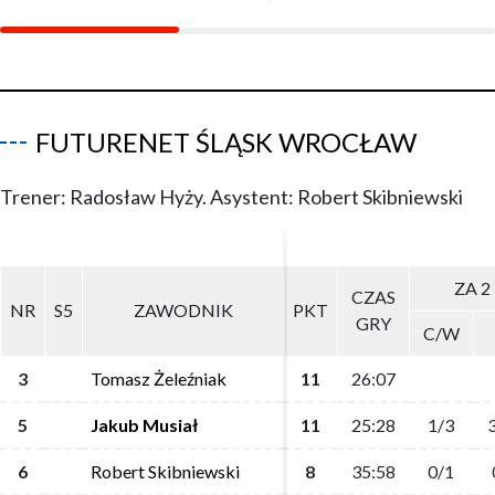
FUTURENET ŚLĄSK WROCŁAW
Trener: Radosław Hyży. Asystent: Robert Skibniewski
ZA 2
ZA 2
CZAS
CZAS
NR
NR
S5
S5
ZAWODNIK
ZAWODNIK
PKT
PKT
GRY
GRY
C/W
C/W
3
3
Tomasz Żeleźniak
Tomasz Żeleźniak
11
11
26:07
26:07
5
5
Jakub Musiał
Jakub Musiał
11
11
25:28
25:28
1/3
1/3
3
3
6
6
Robert Skibniewski
Robert Skibniewski
8
8
35:58
35:58
0/1
0/1