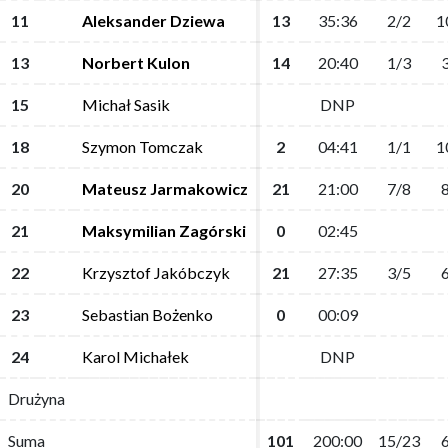
11
11
Aleksander Dziewa
Aleksander Dziewa
13
13
35:36
35:36
2/2
2/2
1
1
13
13
Norbert Kulon
Norbert Kulon
14
14
20:40
20:40
1/3
1/3
3
3
15
15
Michał Sasik
Michał Sasik
DNP
DNP
18
18
Szymon Tomczak
Szymon Tomczak
2
2
04:41
04:41
1/1
1/1
1
1
20
20
Mateusz Jarmakowicz
Mateusz Jarmakowicz
21
21
21:00
21:00
7/8
7/8
8
8
21
21
Maksymilian Zagórski
Maksymilian Zagórski
0
0
02:45
02:45
22
22
Krzysztof Jakóbczyk
Krzysztof Jakóbczyk
21
21
27:35
27:35
3/5
3/5
6
6
23
23
Sebastian Bożenko
Sebastian Bożenko
0
0
00:09
00:09
24
24
Karol Michałek
Karol Michałek
DNP
DNP
Drużyna
Drużyna
Suma
Suma
101
101
200:00
200:00
15/23
15/23
6
6