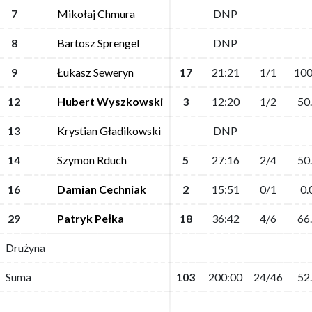
7
7
Mikołaj Chmura
Mikołaj Chmura
DNP
DNP
8
8
Bartosz Sprengel
Bartosz Sprengel
DNP
DNP
9
9
Łukasz Seweryn
Łukasz Seweryn
17
17
21:21
21:21
1/1
1/1
100
100
12
12
Hubert Wyszkowski
Hubert Wyszkowski
3
3
12:20
12:20
1/2
1/2
50
50
13
13
Krystian Gładikowski
Krystian Gładikowski
DNP
DNP
14
14
Szymon Rduch
Szymon Rduch
5
5
27:16
27:16
2/4
2/4
50
50
16
16
Damian Cechniak
Damian Cechniak
2
2
15:51
15:51
0/1
0/1
0.
0.
29
29
Patryk Pełka
Patryk Pełka
18
18
36:42
36:42
4/6
4/6
66
66
Drużyna
Drużyna
Suma
Suma
103
103
200:00
200:00
24/46
24/46
52
52