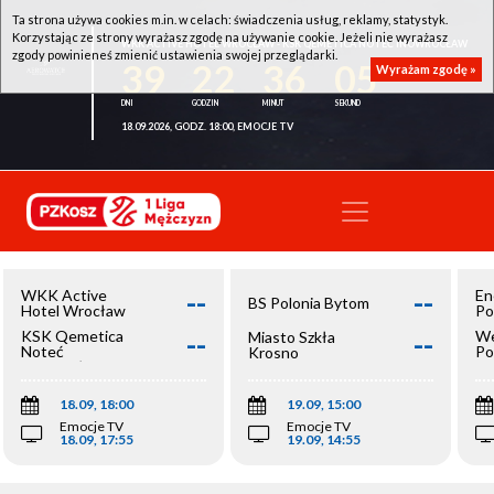
Ta strona używa cookies m.in. w celach: świadczenia usług, reklamy, statystyk.
Korzystając ze strony wyrażasz zgodę na używanie cookie. Jeżeli nie wyrażasz
WKK ACTIVE HOTEL WROCŁAW - KSK QEMETICA NOTEĆ INOWROCŁAW
zgody powinieneś zmienić ustawienia swojej przeglądarki.
39
22
36
05
Wyrażam zgodę »
18.09.2026, GODZ. 18:00, EMOCJE TV
--
--
WKK Active
En
BS Polonia Bytom
Hotel Wrocław
Po
--
--
KSK Qemetica
We
Miasto Szkła
Noteć
Po
Krosno
Inowrocław
Op
18.09, 18:00
19.09, 15:00
Emocje TV
Emocje TV
18.09, 17:55
19.09, 14:55