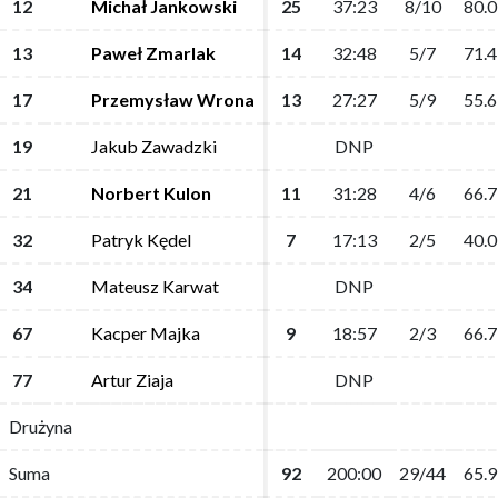
12
12
Michał Jankowski
Michał Jankowski
25
25
37:23
37:23
8/10
8/10
80.0
80.0
13
13
Paweł Zmarlak
Paweł Zmarlak
14
14
32:48
32:48
5/7
5/7
71.4
71.4
17
17
Przemysław Wrona
Przemysław Wrona
13
13
27:27
27:27
5/9
5/9
55.6
55.6
19
19
Jakub Zawadzki
Jakub Zawadzki
DNP
DNP
21
21
Norbert Kulon
Norbert Kulon
11
11
31:28
31:28
4/6
4/6
66.7
66.7
32
32
Patryk Kędel
Patryk Kędel
7
7
17:13
17:13
2/5
2/5
40.0
40.0
34
34
Mateusz Karwat
Mateusz Karwat
DNP
DNP
67
67
Kacper Majka
Kacper Majka
9
9
18:57
18:57
2/3
2/3
66.7
66.7
77
77
Artur Ziaja
Artur Ziaja
DNP
DNP
Drużyna
Drużyna
Suma
Suma
92
92
200:00
200:00
29/44
29/44
65.9
65.9