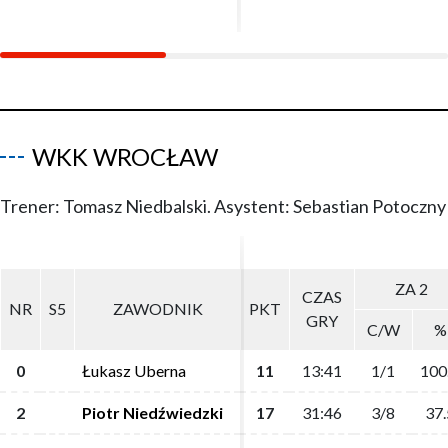
WKK WROCŁAW
Trener: Tomasz Niedbalski. Asystent: Sebastian Potoczny
ZA 2
ZA 2
CZAS
CZAS
NR
NR
S5
S5
ZAWODNIK
ZAWODNIK
PKT
PKT
GRY
GRY
C/W
C/W
%
%
0
0
Łukasz Uberna
Łukasz Uberna
11
11
13:41
13:41
1/1
1/1
100
100
2
2
Piotr Niedźwiedzki
Piotr Niedźwiedzki
17
17
31:46
31:46
3/8
3/8
37.
37.