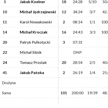
5
5
Jakub Koelner
Jakub Koelner
18
18
24:28
24:28
5/10
5/10
50.
50.
10
10
Michał Jędrzejewski
Michał Jędrzejewski
12
12
34:24
34:24
3/7
3/7
42.
42.
11
11
Karol Nowakowski
Karol Nowakowski
2
2
08:14
08:14
1/1
1/1
100
100
14
14
Michał Kroczak
Michał Kroczak
16
16
24:43
24:43
3/3
3/3
100
100
20
20
Patryk Pułkotycki
Patryk Pułkotycki
3
3
07:31
07:31
22
22
Michał Sitnik
Michał Sitnik
DNP
DNP
24
24
Tomasz Prostak
Tomasz Prostak
20
20
28:54
28:54
2/5
2/5
40.
40.
41
41
Jakub Patoka
Jakub Patoka
2
2
26:19
26:19
1/4
1/4
25.
25.
Drużyna
Drużyna
Suma
Suma
101
101
200:00
200:00
19/39
19/39
48.
48.