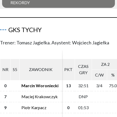
REKORDY
GKS TYCHY
Trener: Tomasz Jagiełka. Asystent: Wojciech Jagiełka
ZA 2
ZA 2
CZAS
CZAS
NR
NR
S5
S5
ZAWODNIK
ZAWODNIK
PKT
PKT
GRY
GRY
C/W
C/W
%
%
0
0
Marcin Woroniecki
Marcin Woroniecki
13
13
32:51
32:51
3/4
3/4
75.0
75.0
7
7
Maciej Krakowczyk
Maciej Krakowczyk
DNP
DNP
9
9
Piotr Karpacz
Piotr Karpacz
0
0
01:53
01:53