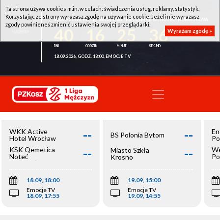
Ta strona używa cookies m.in. w celach: świadczenia usług, reklamy, statystyk.
Korzystając ze strony wyrażasz zgodę na używanie cookie. Jeżeli nie wyrażasz
WKK ACTIVE HOTEL WROCŁAW - KSK QEMETICA NOTEĆ INOWROCŁAW
zgody powinieneś zmienić ustawienia swojej przeglądarki.
40
16
25
36
Wyrażam zgodę »
18.09.2026, GODZ. 18:00, EMOCJE TV
--
--
WKK Active
En
BS Polonia Bytom
Hotel Wrocław
Po
--
--
KSK Qemetica
We
Miasto Szkła
Noteć
Po
Krosno
Inowrocław
Op
18.09, 18:00
19.09, 15:00
Emocje TV
Emocje TV
18.09, 17:55
19.09, 14:55