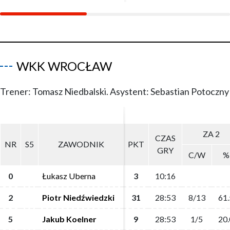
WKK WROCŁAW
Trener: Tomasz Niedbalski. Asystent: Sebastian Potoczny
ZA 2
ZA 2
CZAS
CZAS
NR
NR
S5
S5
ZAWODNIK
ZAWODNIK
PKT
PKT
GRY
GRY
C/W
C/W
%
%
0
0
Łukasz Uberna
Łukasz Uberna
3
3
10:16
10:16
2
2
Piotr Niedźwiedzki
Piotr Niedźwiedzki
31
31
28:53
28:53
8/13
8/13
61.
61.
5
5
Jakub Koelner
Jakub Koelner
9
9
28:53
28:53
1/5
1/5
20.
20.