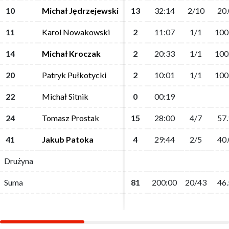
10
10
Michał Jędrzejewski
Michał Jędrzejewski
13
13
32:14
32:14
2/10
2/10
20.
20.
11
11
Karol Nowakowski
Karol Nowakowski
2
2
11:07
11:07
1/1
1/1
100
100
14
14
Michał Kroczak
Michał Kroczak
2
2
20:33
20:33
1/1
1/1
100
100
20
20
Patryk Pułkotycki
Patryk Pułkotycki
2
2
10:01
10:01
1/1
1/1
100
100
22
22
Michał Sitnik
Michał Sitnik
0
0
00:19
00:19
24
24
Tomasz Prostak
Tomasz Prostak
15
15
28:00
28:00
4/7
4/7
57.
57.
41
41
Jakub Patoka
Jakub Patoka
4
4
29:44
29:44
2/5
2/5
40.
40.
Drużyna
Drużyna
Suma
Suma
81
81
200:00
200:00
20/43
20/43
46.
46.