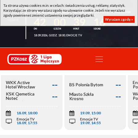
Ta strona używa cookies m.in. w celach: świadczenia usług, reklamy, statystyk.
Korzystając ze strony wyrażasz zgodę na używanie cookie. Jeżeli nie wyrażasz
WKK ACTIVE HOTEL WROCŁAW - KSK QEMETICA NOTEĆ INOWROCŁAW
zgody powinieneś zmienić ustawienia swojej przeglądarki.
42
00
39
16
Wyrażam zgodę »
18.09.2026, GODZ. 18:00, EMOCJE TV
--
--
WKK Active
En
BS Polonia Bytom
Hotel Wrocław
Po
--
--
KSK Qemetica
We
Miasto Szkła
Noteć
Po
Krosno
Inowrocław
Op
18.09, 18:00
19.09, 15:00
Emocje TV
Emocje TV
18.09, 17:55
19.09, 14:55