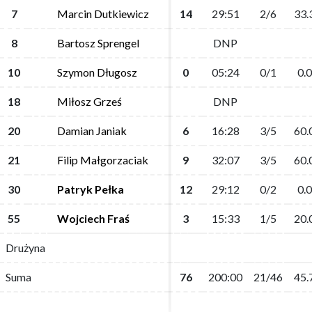
7
7
Marcin Dutkiewicz
Marcin Dutkiewicz
14
14
29:51
29:51
2/6
2/6
33.
33.
8
8
Bartosz Sprengel
Bartosz Sprengel
DNP
DNP
10
10
Szymon Długosz
Szymon Długosz
0
0
05:24
05:24
0/1
0/1
0.0
0.0
18
18
Miłosz Grześ
Miłosz Grześ
DNP
DNP
20
20
Damian Janiak
Damian Janiak
6
6
16:28
16:28
3/5
3/5
60.
60.
21
21
Filip Małgorzaciak
Filip Małgorzaciak
9
9
32:07
32:07
3/5
3/5
60.
60.
30
30
Patryk Pełka
Patryk Pełka
12
12
29:12
29:12
0/2
0/2
0.0
0.0
55
55
Wojciech Fraś
Wojciech Fraś
3
3
15:33
15:33
1/5
1/5
20.
20.
Drużyna
Drużyna
Suma
Suma
76
76
200:00
200:00
21/46
21/46
45.
45.