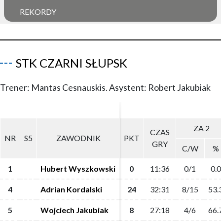
REKORDY
STK CZARNI SŁUPSK
Trener: Mantas Cesnauskis. Asystent: Robert Jakubiak
ZA 2
ZA 2
CZAS
CZAS
NR
NR
S5
S5
ZAWODNIK
ZAWODNIK
PKT
PKT
GRY
GRY
C/W
C/W
%
%
1
1
Hubert Wyszkowski
Hubert Wyszkowski
0
0
11:36
11:36
0/1
0/1
0.0
0.0
4
4
Adrian Kordalski
Adrian Kordalski
24
24
32:31
32:31
8/15
8/15
53.
53.
5
5
Wojciech Jakubiak
Wojciech Jakubiak
8
8
27:18
27:18
4/6
4/6
66.
66.