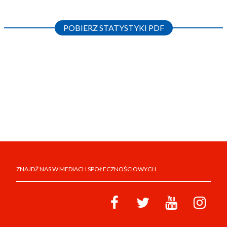
POBIERZ STATYSTYKI PDF
ZNAJDŹ NAS W MEDIACH SPOŁECZNOŚCIOWYCH