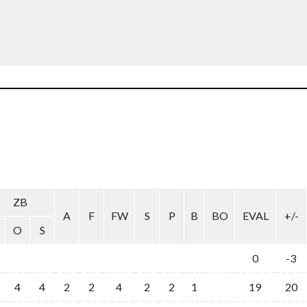
ZB
A
F
FW
S
P
B
BO
EVAL
+/-
O
S
0
-3
4
4
2
2
4
2
2
1
19
20