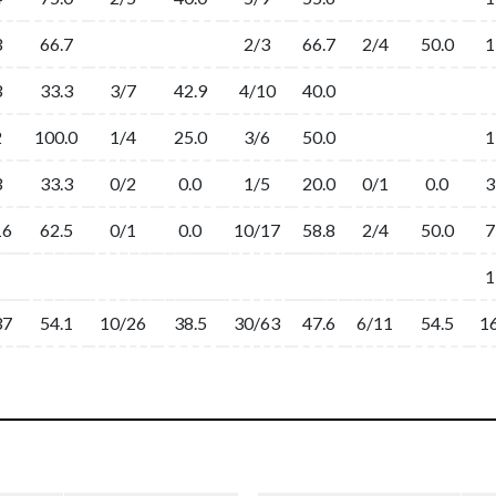
3
66.7
2/3
66.7
2/4
50.0
1
3
33.3
3/7
42.9
4/10
40.0
2
100.0
1/4
25.0
3/6
50.0
1
3
33.3
0/2
0.0
1/5
20.0
0/1
0.0
3
16
62.5
0/1
0.0
10/17
58.8
2/4
50.0
7
1
37
54.1
10/26
38.5
30/63
47.6
6/11
54.5
1