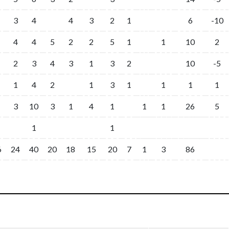
3
4
4
3
2
1
6
-10
4
4
5
2
2
5
1
1
10
2
2
3
4
3
1
3
2
10
-5
1
4
2
1
3
1
1
1
1
3
10
3
1
4
1
1
1
26
5
1
1
6
24
40
20
18
15
20
7
1
3
86