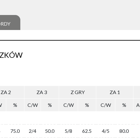
ORDY
SZKÓW
ZA 2
ZA 3
Z GRY
ZA 1
W
%
C/W
%
C/W
%
C/W
%
A
4
75.0
2/4
50.0
5/8
62.5
4/5
80.0