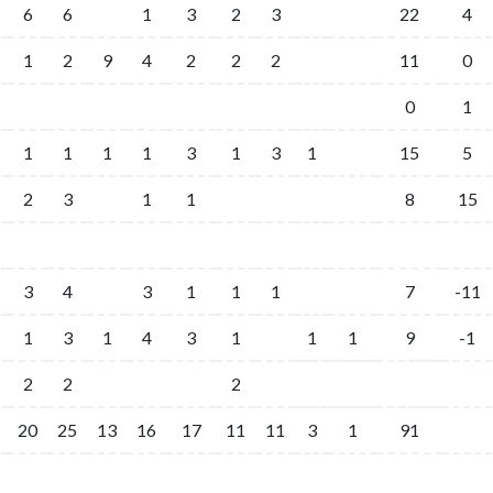
6
6
1
3
2
3
22
4
1
2
9
4
2
2
2
11
0
0
1
1
1
1
1
3
1
3
1
15
5
2
3
1
1
8
15
3
4
3
1
1
1
7
-11
1
3
1
4
3
1
1
1
9
-1
2
2
2
20
25
13
16
17
11
11
3
1
91