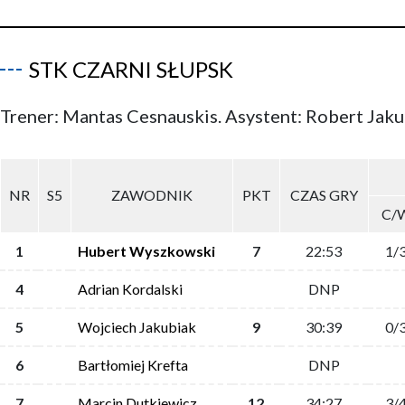
STK CZARNI SŁUPSK
Trener: Mantas Cesnauskis. Asystent: Robert Jak
NR
S5
ZAWODNIK
PKT
CZAS GRY
C/
1
Hubert Wyszkowski
7
22:53
1/
4
Adrian Kordalski
DNP
5
Wojciech Jakubiak
9
30:39
0/
6
Bartłomiej Krefta
DNP
7
Marcin Dutkiewicz
12
34:27
3/