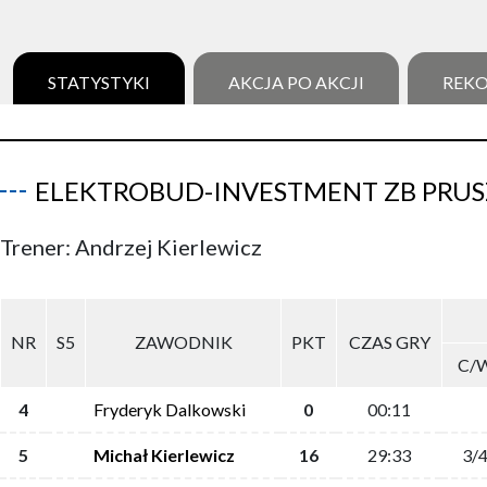
STATYSTYKI
AKCJA PO AKCJI
REK
ELEKTROBUD-INVESTMENT ZB PRU
Trener: Andrzej Kierlewicz
NR
S5
ZAWODNIK
PKT
CZAS GRY
C/
4
Fryderyk Dalkowski
0
00:11
5
Michał Kierlewicz
16
29:33
3/