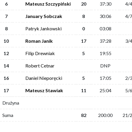
6
Mateusz Szczypiński
20
37:30
4/
7
January Sobczak
8
30:06
4/
8
Patryk Jankowski
0
03:08
10
Roman Janik
17
37:28
3/
12
Filip Drewniak
5
19:55
14
Robert Cetnar
DNP
16
Daniel Nieporęcki
5
17:05
2/
17
Mateusz Stawiak
11
25:04
5/
Drużyna
Suma
82
200:00
21/