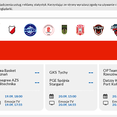
iadczenia usług, reklamy, statystyk. Korzystając ze strony wyrażasz zgodę na używanie c
WKK ACTIVE HOTEL WROCŁAW - KSK QEMETICA NOTEĆ IN
eglądarki.
--
--
ea Basket
OPTeam
GKS Tychy
znań
Rzeszó
--
--
egree AZS
PGE Spójnia
Datzzy 
litechnika
Stargard
Port Ko
olska
19.09, 18:00
20.09, 15:00
20.
Emocje TV
Emocje TV
Em
19.09, 17:55
20.09, 14:55
20.