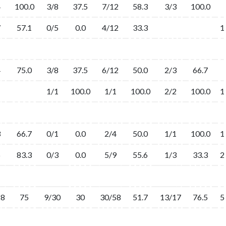
4
100.0
3/8
37.5
7/12
58.3
3/3
100.0
7
57.1
0/5
0.0
4/12
33.3
1
4
75.0
3/8
37.5
6/12
50.0
2/3
66.7
1/1
100.0
1/1
100.0
2/2
100.0
1
3
66.7
0/1
0.0
2/4
50.0
1/1
100.0
1
6
83.3
0/3
0.0
5/9
55.6
1/3
33.3
2
28
75
9/30
30
30/58
51.7
13/17
76.5
5