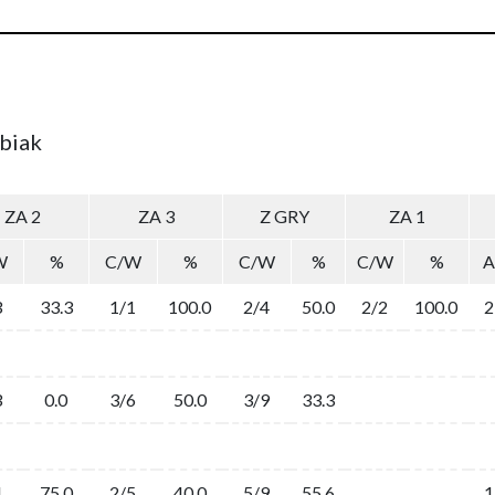
ubiak
ZA 2
ZA 3
Z GRY
ZA 1
W
%
C/W
%
C/W
%
C/W
%
A
3
33.3
1/1
100.0
2/4
50.0
2/2
100.0
2
3
0.0
3/6
50.0
3/9
33.3
4
75.0
2/5
40.0
5/9
55.6
1