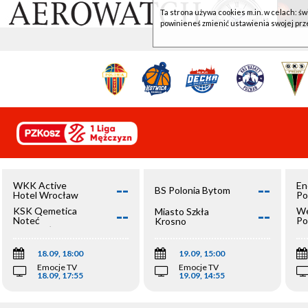
Ta strona używa cookies m.in. w celach: św
powinieneś zmienić ustawienia swojej prz
--
--
WKK Active
En
BS Polonia Bytom
Hotel Wrocław
Po
--
--
KSK Qemetica
We
Miasto Szkła
Noteć
Po
Krosno
Inowrocław
Op
18.09, 18:00
19.09, 15:00
Emocje TV
Emocje TV
18.09, 17:55
19.09, 14:55