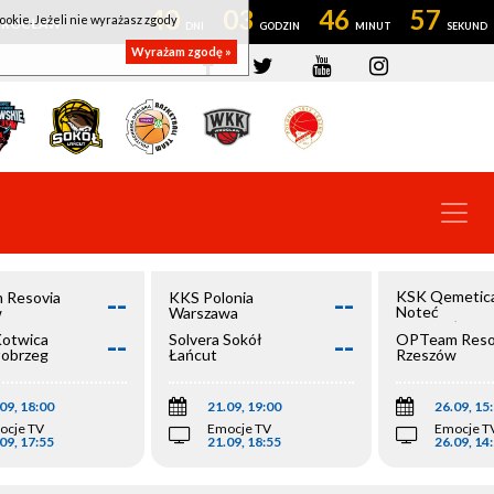
40
03
46
56
ookie. Jeżeli nie wyrażasz zgody
OWROCŁAW
Wyrażam zgodę »
--
--
KSK Qemetic
 Resovia
KKS Polonia
Noteć
w
Warszawa
Inowrocław
--
--
Kotwica
Solvera Sokół
OPTeam Reso
łobrzeg
Łańcut
Rzeszów
09, 18:00
21.09, 19:00
26.09, 15
ocje TV
Emocje TV
Emocje T
09, 17:55
21.09, 18:55
26.09, 14