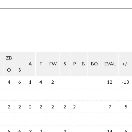
ZB
A
F
FW
S
P
B
BO
EVAL
+/-
O
S
4
6
1
4
2
12
-13
2
2
2
2
2
2
2
7
-5
5
6
3
2
3
14
-5