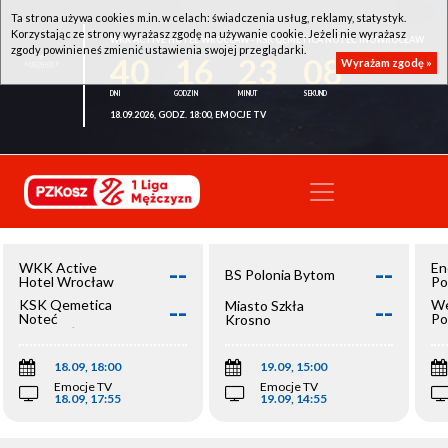
Ta strona używa cookies m.in. w celach: świadczenia usług, reklamy, statystyk.
Korzystając ze strony wyrażasz zgodę na używanie cookie. Jeżeli nie wyrażasz
WKK ACTIVE HOTEL WROCŁAW - KSK QEMETICA NOTEĆ INOWROCŁAW
zgody powinieneś zmienić ustawienia swojej przeglądarki.
40
16
23
08
Wyrażam zgodę »
18.09.2026, GODZ. 18:00, EMOCJE TV
--
--
WKK Active
En
BS Polonia Bytom
Hotel Wrocław
Po
--
--
KSK Qemetica
We
Miasto Szkła
Noteć
Po
Krosno
Inowrocław
Op
18.09, 18:00
19.09, 15:00
Emocje TV
Emocje TV
18.09, 17:55
19.09, 14:55