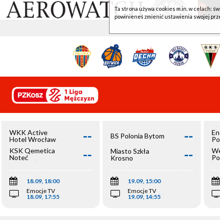
Ta strona używa cookies m.in. w celach: św
powinieneś zmienić ustawienia swojej prz
--
--
WKK Active
En
BS Polonia Bytom
Hotel Wrocław
Po
--
--
KSK Qemetica
We
Miasto Szkła
Noteć
Po
Krosno
Inowrocław
Op
18.09, 18:00
19.09, 15:00
Emocje TV
Emocje TV
18.09, 17:55
19.09, 14:55