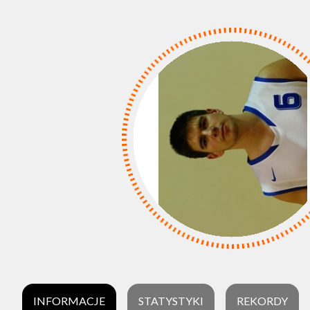
INFORMACJE
STATYSTYKI
REKORDY