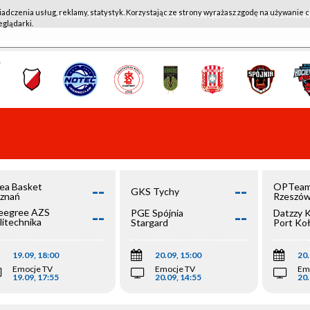
iadczenia usług, reklamy, statystyk. Korzystając ze strony wyrażasz zgodę na używanie c
WKK ACTIVE HOTEL WROCŁAW - KSK QEMETICA NOTEĆ IN
eglądarki.
--
--
ea Basket
OPTeam
GKS Tychy
znań
Rzeszó
--
--
egree AZS
PGE Spójnia
Datzzy 
litechnika
Stargard
Port Ko
olska
19.09, 18:00
20.09, 15:00
20.
Emocje TV
Emocje TV
Em
19.09, 17:55
20.09, 14:55
20.