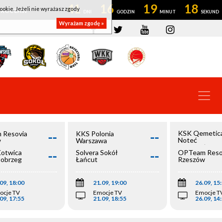
41
16
19
18
ookie. Jeżeli nie wyrażasz zgody
OWROCŁAW
Wyrażam zgodę »
--
--
KSK Qemetic
 Resovia
KKS Polonia
Noteć
w
Warszawa
Inowrocław
--
--
Kotwica
Solvera Sokół
OPTeam Reso
łobrzeg
Łańcut
Rzeszów
09, 18:00
21.09, 19:00
26.09, 15
ocje TV
Emocje TV
Emocje T
09, 17:55
21.09, 18:55
26.09, 14