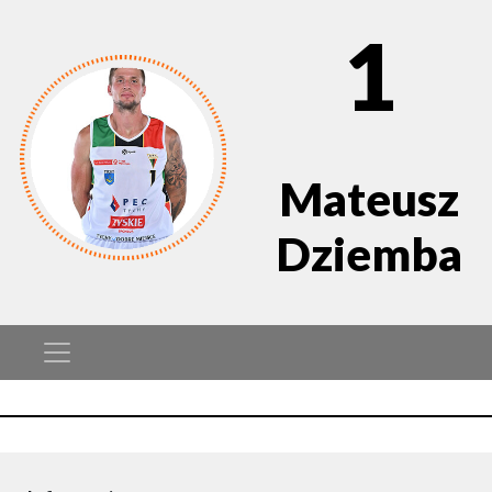
1
Mateusz
Dziemba