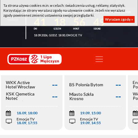
Ta strona używa cookies m.in. w celach: świadczenia usług, reklamy, statystyk.
Korzystając ze strony wyrażasz zgodę na używanie cookie. Jeżeli nie wyrażasz
WKK ACTIVE HOTEL WROCŁAW - KSK QEMETICA NOTEĆ INOWROCŁAW
zgody powinieneś zmienić ustawienia swojej przeglądarki.
41
18
56
48
Wyrażam zgodę »
18.09.2026, GODZ. 18:00, EMOCJE TV
--
--
WKK Active
En
BS Polonia Bytom
Hotel Wrocław
Po
--
--
KSK Qemetica
We
Miasto Szkła
Noteć
Po
Krosno
Inowrocław
Op
18.09, 18:00
19.09, 15:00
Emocje TV
Emocje TV
18.09, 17:55
19.09, 14:55