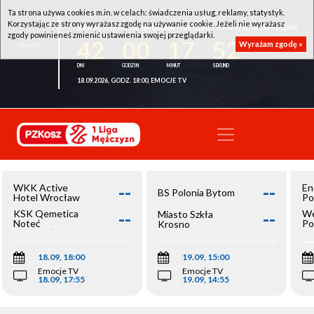
Ta strona używa cookies m.in. w celach: świadczenia usług, reklamy, statystyk.
Korzystając ze strony wyrażasz zgodę na używanie cookie. Jeżeli nie wyrażasz
WKK ACTIVE HOTEL WROCŁAW - KSK QEMETICA NOTEĆ INOWROCŁAW
zgody powinieneś zmienić ustawienia swojej przeglądarki.
42
00
17
52
Wyrażam zgodę »
18.09.2026, GODZ. 18:00, EMOCJE TV
--
--
WKK Active
En
BS Polonia Bytom
Hotel Wrocław
Po
--
--
KSK Qemetica
We
Miasto Szkła
Noteć
Po
Krosno
Inowrocław
Op
18.09, 18:00
19.09, 15:00
Emocje TV
Emocje TV
18.09, 17:55
19.09, 14:55