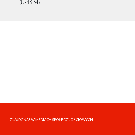
(U-16 M)
ZNAJDŹ NAS W MEDIACH SPOŁECZNOŚCIOWYCH