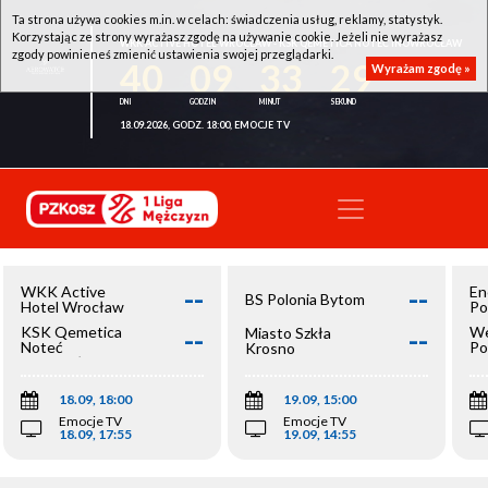
Ta strona używa cookies m.in. w celach: świadczenia usług, reklamy, statystyk.
Korzystając ze strony wyrażasz zgodę na używanie cookie. Jeżeli nie wyrażasz
WKK ACTIVE HOTEL WROCŁAW - KSK QEMETICA NOTEĆ INOWROCŁAW
zgody powinieneś zmienić ustawienia swojej przeglądarki.
40
09
33
29
Wyrażam zgodę »
18.09.2026, GODZ. 18:00, EMOCJE TV
--
--
WKK Active
En
BS Polonia Bytom
Hotel Wrocław
Po
--
--
KSK Qemetica
We
Miasto Szkła
Noteć
Po
Krosno
Inowrocław
Op
18.09, 18:00
19.09, 15:00
Emocje TV
Emocje TV
18.09, 17:55
19.09, 14:55