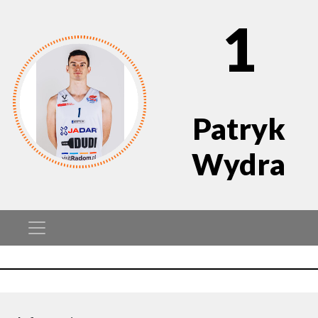
1
Patryk
Wydra