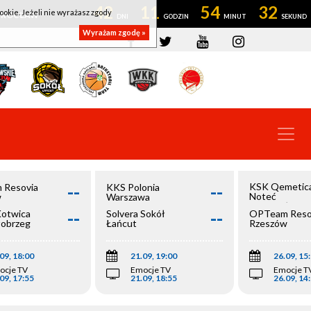
42
11
54
32
ookie. Jeżeli nie wyrażasz zgody
OWROCŁAW
Wyrażam zgodę »
--
--
KSK Qemetic
 Resovia
KKS Polonia
Noteć
w
Warszawa
Inowrocław
--
--
Kotwica
Solvera Sokół
OPTeam Reso
łobrzeg
Łańcut
Rzeszów
09, 18:00
21.09, 19:00
26.09, 15
ocje TV
Emocje TV
Emocje T
09, 17:55
21.09, 18:55
26.09, 14