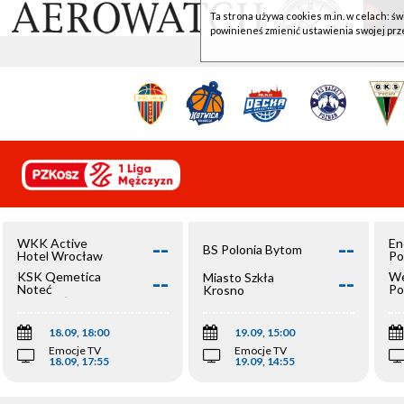
Ta strona używa cookies m.in. w celach: św
powinieneś zmienić ustawienia swojej prz
--
--
WKK Active
En
BS Polonia Bytom
Hotel Wrocław
Po
--
--
KSK Qemetica
We
Miasto Szkła
Noteć
Po
Krosno
Inowrocław
Op
18.09, 18:00
19.09, 15:00
Emocje TV
Emocje TV
18.09, 17:55
19.09, 14:55