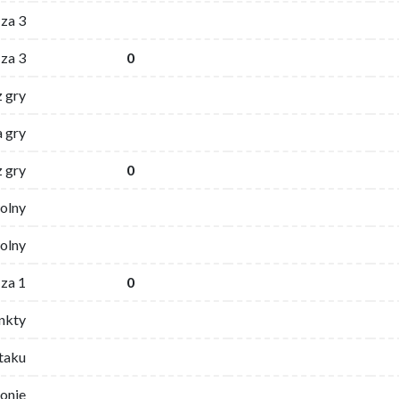
za 3
za 3
0
z gry
 gry
z gry
0
wolny
olny
za 1
0
nkty
ataku
ronie