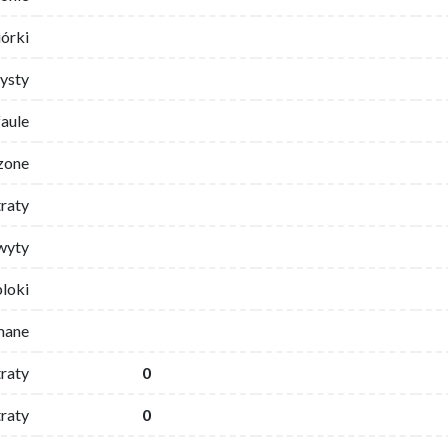
iórki
ysty
faule
zone
traty
wyty
bloki
mane
traty
0
raty
0