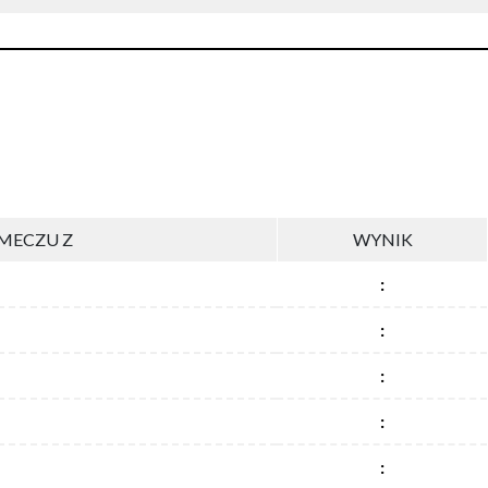
MECZU Z
WYNIK
:
:
:
:
: