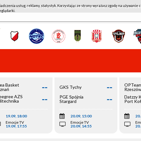
iadczenia usług, reklamy, statystyk. Korzystając ze strony wyrażasz zgodę na używanie c
WKK ACTIVE HOTEL WROCŁAW - KSK QEMETICA NOTEĆ IN
eglądarki.
--
--
ea Basket
OPTeam
GKS Tychy
znań
Rzeszó
--
--
egree AZS
PGE Spójnia
Datzzy 
litechnika
Stargard
Port Ko
olska
19.09, 18:00
20.09, 15:00
20.
Emocje TV
Emocje TV
Em
19.09, 17:55
20.09, 14:55
20.