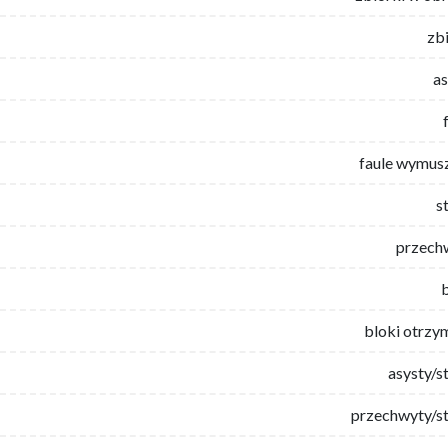
zb
as
faule wymus
s
przech
bloki otrzy
asysty/s
przechwyty/st