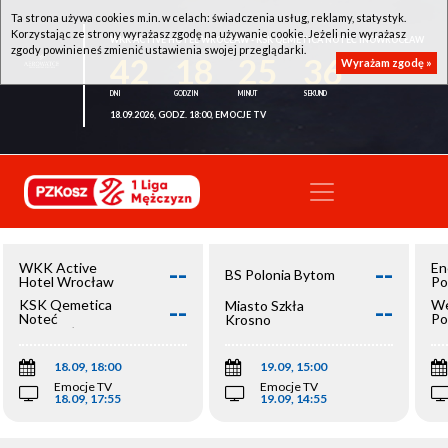
Ta strona używa cookies m.in. w celach: świadczenia usług, reklamy, statystyk.
Korzystając ze strony wyrażasz zgodę na używanie cookie. Jeżeli nie wyrażasz
WKK ACTIVE HOTEL WROCŁAW - KSK QEMETICA NOTEĆ INOWROCŁAW
zgody powinieneś zmienić ustawienia swojej przeglądarki.
42
18
25
36
Wyrażam zgodę »
18.09.2026, GODZ. 18:00, EMOCJE TV
--
--
WKK Active
En
BS Polonia Bytom
Hotel Wrocław
Po
--
--
KSK Qemetica
We
Miasto Szkła
Noteć
Po
Krosno
Inowrocław
Op
18.09, 18:00
19.09, 15:00
Emocje TV
Emocje TV
18.09, 17:55
19.09, 14:55