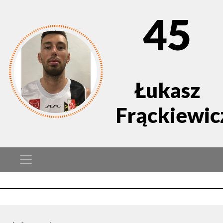
45
Łukasz
Frąckiewic