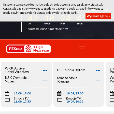
Ta strona używa cookies m.in. w celach: świadczenia usług, reklamy, statystyk.
Korzystając ze strony wyrażasz zgodę na używanie cookie. Jeżeli nie wyrażasz
WKK ACTIVE HOTEL WROCŁAW - KSK QEMETICA NOTEĆ INOWROCŁAW
zgody powinieneś zmienić ustawienia swojej przeglądarki.
42
18
24
42
Wyrażam zgodę »
18.09.2026, GODZ. 18:00, EMOCJE TV
--
--
WKK Active
En
BS Polonia Bytom
Hotel Wrocław
Po
--
--
KSK Qemetica
We
Miasto Szkła
Noteć
Po
Krosno
Inowrocław
Op
18.09, 18:00
19.09, 15:00
Emocje TV
Emocje TV
18.09, 17:55
19.09, 14:55