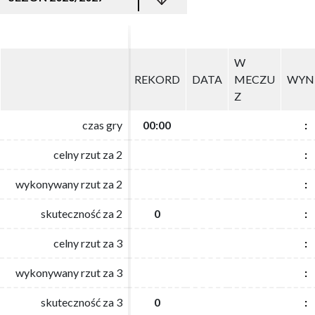
W
W
REKORD
REKORD
DATA
DATA
MECZU
MECZU
WYN
WYN
Z
Z
czas gry
czas gry
00:00
00:00
:
:
celny rzut za 2
celny rzut za 2
:
:
wykonywany rzut za 2
wykonywany rzut za 2
:
:
skuteczność za 2
skuteczność za 2
0
0
:
:
celny rzut za 3
celny rzut za 3
:
:
wykonywany rzut za 3
wykonywany rzut za 3
:
:
skuteczność za 3
skuteczność za 3
0
0
:
: