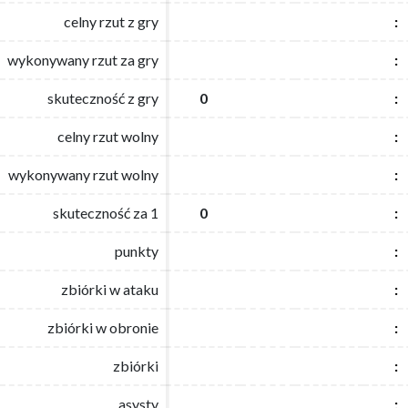
celny rzut z gry
celny rzut z gry
:
:
wykonywany rzut za gry
wykonywany rzut za gry
:
:
skuteczność z gry
skuteczność z gry
0
0
:
:
celny rzut wolny
celny rzut wolny
:
:
wykonywany rzut wolny
wykonywany rzut wolny
:
:
skuteczność za 1
skuteczność za 1
0
0
:
:
punkty
punkty
:
:
zbiórki w ataku
zbiórki w ataku
:
:
zbiórki w obronie
zbiórki w obronie
:
:
zbiórki
zbiórki
:
:
asysty
asysty
:
: