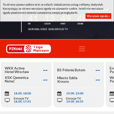
Ta strona używa cookies m.in. w celach: świadczenia usług, reklamy, statystyk.
Korzystając ze strony wyrażasz zgodę na używanie cookie. Jeżeli nie wyrażasz
WKK ACTIVE HOTEL WROCŁAW - KSK QEMETICA NOTEĆ INOWROCŁAW
zgody powinieneś zmienić ustawienia swojej przeglądarki.
41
13
49
48
Wyrażam zgodę »
18.09.2026, GODZ. 18:00, EMOCJE TV
--
--
WKK Active
En
BS Polonia Bytom
Hotel Wrocław
Po
--
--
KSK Qemetica
We
Miasto Szkła
Noteć
Po
Krosno
Inowrocław
Op
18.09, 18:00
19.09, 15:00
Emocje TV
Emocje TV
18.09, 17:55
19.09, 14:55