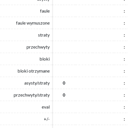
faule
faule
:
:
faule wymuszone
faule wymuszone
:
:
straty
straty
:
:
przechwyty
przechwyty
:
:
bloki
bloki
:
:
bloki otrzymane
bloki otrzymane
:
:
asysty/straty
asysty/straty
0
0
:
:
przechwyty/straty
przechwyty/straty
0
0
:
:
eval
eval
:
:
+/-
+/-
:
: