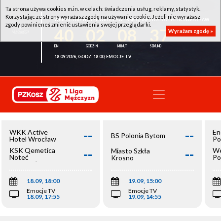
Ta strona używa cookies m.in. w celach: świadczenia usług, reklamy, statystyk.
Korzystając ze strony wyrażasz zgodę na używanie cookie. Jeżeli nie wyrażasz
WKK ACTIVE HOTEL WROCŁAW - KSK QEMETICA NOTEĆ INOWROCŁAW
zgody powinieneś zmienić ustawienia swojej przeglądarki.
40
02
08
37
Wyrażam zgodę »
18.09.2026, GODZ. 18:00, EMOCJE TV
--
--
WKK Active
En
BS Polonia Bytom
Hotel Wrocław
Po
--
--
KSK Qemetica
We
Miasto Szkła
Noteć
Po
Krosno
Inowrocław
Op
18.09, 18:00
19.09, 15:00
Emocje TV
Emocje TV
18.09, 17:55
19.09, 14:55