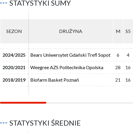
STATYSTYKI SUMY
SEZON
SEZON
DRUŻYNA
DRUŻYNA
M
M
S5
S5
2024/2025
2024/2025
Bears Uniwersytet Gdański Trefl Sopot
Bears Uniwersytet Gdański Trefl Sopot
6
6
4
4
2020/2021
2020/2021
Weegree AZS Politechnika Opolska
Weegree AZS Politechnika Opolska
28
28
16
16
2018/2019
2018/2019
Biofarm Basket Poznań
Biofarm Basket Poznań
21
21
16
16
STATYSTYKI ŚREDNIE