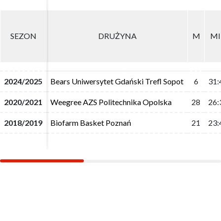
SEZON
SEZON
DRUŻYNA
DRUŻYNA
M
M
M
M
2024/2025
2024/2025
Bears Uniwersytet Gdański Trefl Sopot
Bears Uniwersytet Gdański Trefl Sopot
6
6
31:
31:
2020/2021
2020/2021
Weegree AZS Politechnika Opolska
Weegree AZS Politechnika Opolska
28
28
26:
26:
2018/2019
2018/2019
Biofarm Basket Poznań
Biofarm Basket Poznań
21
21
23:
23: