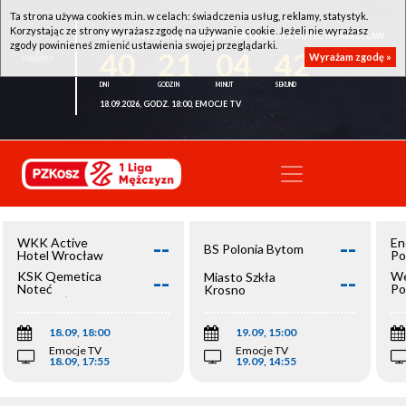
Ta strona używa cookies m.in. w celach: świadczenia usług, reklamy, statystyk.
Korzystając ze strony wyrażasz zgodę na używanie cookie. Jeżeli nie wyrażasz
WKK ACTIVE HOTEL WROCŁAW - KSK QEMETICA NOTEĆ INOWROCŁAW
zgody powinieneś zmienić ustawienia swojej przeglądarki.
40
21
04
42
Wyrażam zgodę »
18.09.2026, GODZ. 18:00, EMOCJE TV
--
--
WKK Active
En
BS Polonia Bytom
Hotel Wrocław
Po
--
--
KSK Qemetica
We
Miasto Szkła
Noteć
Po
Krosno
Inowrocław
Op
18.09, 18:00
19.09, 15:00
Emocje TV
Emocje TV
18.09, 17:55
19.09, 14:55