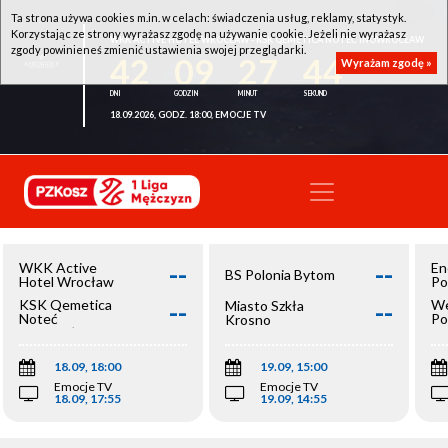
Ta strona używa cookies m.in. w celach: świadczenia usług, reklamy, statystyk.
Korzystając ze strony wyrażasz zgodę na używanie cookie. Jeżeli nie wyrażasz
WKK ACTIVE HOTEL WROCŁAW - KSK QEMETICA NOTEĆ INOWROCŁAW
zgody powinieneś zmienić ustawienia swojej przeglądarki.
42
09
27
44
Wyrażam zgodę »
18.09.2026, GODZ. 18:00, EMOCJE TV
--
--
WKK Active
En
BS Polonia Bytom
Hotel Wrocław
Po
--
--
KSK Qemetica
We
Miasto Szkła
Noteć
Po
Krosno
Inowrocław
Op
18.09, 18:00
19.09, 15:00
Emocje TV
Emocje TV
18.09, 17:55
19.09, 14:55