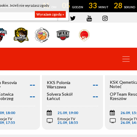
41
05
33
28
ookie. Jeżeli nie wyrażasz zgody
OWROCŁAW
Wyrażam zgodę »
--
--
KSK Qemetic
 Resovia
KKS Polonia
Noteć
w
Warszawa
Inowrocław
--
--
Kotwica
Solvera Sokół
OPTeam Reso
łobrzeg
Łańcut
Rzeszów
09, 18:00
21.09, 19:00
26.09, 15
ocje TV
Emocje TV
Emocje T
09, 17:55
21.09, 18:55
26.09, 14