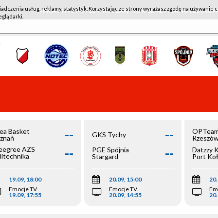
iadczenia usług, reklamy, statystyk. Korzystając ze strony wyrażasz zgodę na używanie c
WKK ACTIVE HOTEL WROCŁAW - KSK QEMETICA NOTEĆ IN
eglądarki.
--
--
ea Basket
OPTeam
GKS Tychy
znań
Rzeszó
--
--
egree AZS
PGE Spójnia
Datzzy 
litechnika
Stargard
Port Ko
olska
19.09, 18:00
20.09, 15:00
20.
Emocje TV
Emocje TV
Em
19.09, 17:55
20.09, 14:55
20.