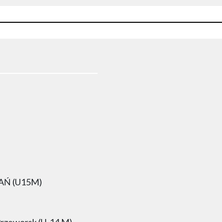
AŃ (U15M)
 Przeworsk (U-14 M)