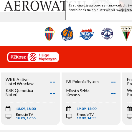
Ta strona używa cookies m.in. w celach: św
powinieneś zmienić ustawienia swojej prz
--
--
WKK Active
En
BS Polonia Bytom
Hotel Wrocław
Po
--
--
KSK Qemetica
We
Miasto Szkła
Noteć
Po
Krosno
Inowrocław
Op
18.09, 18:00
19.09, 15:00
Emocje TV
Emocje TV
18.09, 17:55
19.09, 14:55