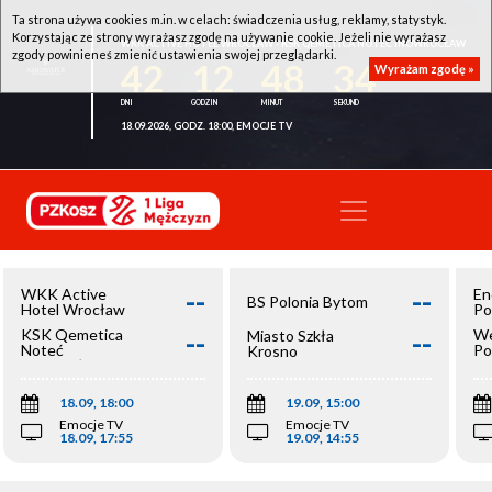
Ta strona używa cookies m.in. w celach: świadczenia usług, reklamy, statystyk.
Korzystając ze strony wyrażasz zgodę na używanie cookie. Jeżeli nie wyrażasz
WKK ACTIVE HOTEL WROCŁAW - KSK QEMETICA NOTEĆ INOWROCŁAW
zgody powinieneś zmienić ustawienia swojej przeglądarki.
42
12
48
33
Wyrażam zgodę »
18.09.2026, GODZ. 18:00, EMOCJE TV
--
--
WKK Active
En
BS Polonia Bytom
Hotel Wrocław
Po
--
--
KSK Qemetica
We
Miasto Szkła
Noteć
Po
Krosno
Inowrocław
Op
18.09, 18:00
19.09, 15:00
Emocje TV
Emocje TV
18.09, 17:55
19.09, 14:55