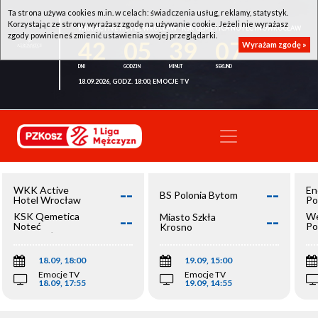
Ta strona używa cookies m.in. w celach: świadczenia usług, reklamy, statystyk.
Korzystając ze strony wyrażasz zgodę na używanie cookie. Jeżeli nie wyrażasz
WKK ACTIVE HOTEL WROCŁAW - KSK QEMETICA NOTEĆ INOWROCŁAW
zgody powinieneś zmienić ustawienia swojej przeglądarki.
42
05
39
07
Wyrażam zgodę »
18.09.2026, GODZ. 18:00, EMOCJE TV
--
--
WKK Active
En
BS Polonia Bytom
Hotel Wrocław
Po
--
--
KSK Qemetica
We
Miasto Szkła
Noteć
Po
Krosno
Inowrocław
Op
18.09, 18:00
19.09, 15:00
Emocje TV
Emocje TV
18.09, 17:55
19.09, 14:55