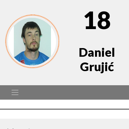
18
Daniel
Grujić