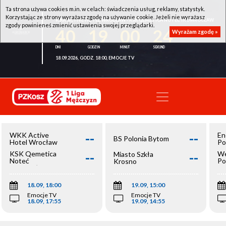
Ta strona używa cookies m.in. w celach: świadczenia usług, reklamy, statystyk.
Korzystając ze strony wyrażasz zgodę na używanie cookie. Jeżeli nie wyrażasz
WKK ACTIVE HOTEL WROCŁAW - KSK QEMETICA NOTEĆ INOWROCŁAW
zgody powinieneś zmienić ustawienia swojej przeglądarki.
40
19
00
23
Wyrażam zgodę »
18.09.2026, GODZ. 18:00, EMOCJE TV
--
--
WKK Active
En
BS Polonia Bytom
Hotel Wrocław
Po
--
--
KSK Qemetica
We
Miasto Szkła
Noteć
Po
Krosno
Inowrocław
Op
18.09, 18:00
19.09, 15:00
Emocje TV
Emocje TV
18.09, 17:55
19.09, 14:55