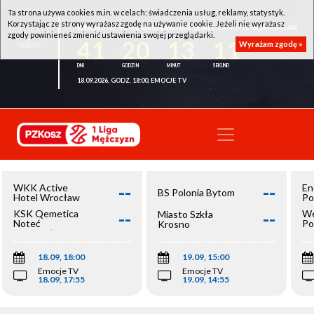
Ta strona używa cookies m.in. w celach: świadczenia usług, reklamy, statystyk.
Korzystając ze strony wyrażasz zgodę na używanie cookie. Jeżeli nie wyrażasz
WKK ACTIVE HOTEL WROCŁAW - KSK QEMETICA NOTEĆ INOWROCŁAW
zgody powinieneś zmienić ustawienia swojej przeglądarki.
41
20
13
11
Wyrażam zgodę »
18.09.2026, GODZ. 18:00, EMOCJE TV
--
--
WKK Active
En
BS Polonia Bytom
Hotel Wrocław
Po
--
--
KSK Qemetica
We
Miasto Szkła
Noteć
Po
Krosno
Inowrocław
Op
18.09, 18:00
19.09, 15:00
Emocje TV
Emocje TV
18.09, 17:55
19.09, 14:55