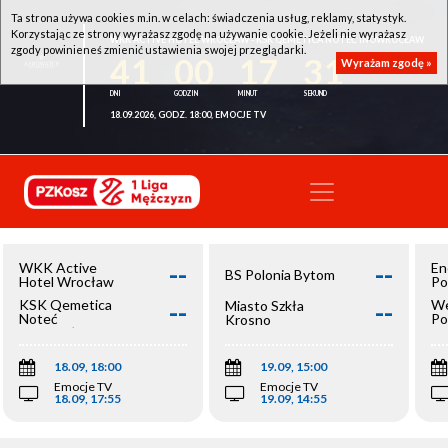
Ta strona używa cookies m.in. w celach: świadczenia usług, reklamy, statystyk.
Korzystając ze strony wyrażasz zgodę na używanie cookie. Jeżeli nie wyrażasz
WKK ACTIVE HOTEL WROCŁAW - KSK QEMETICA NOTEĆ INOWROCŁAW
zgody powinieneś zmienić ustawienia swojej przeglądarki.
41
00
17
31
Wyrażam zgodę »
18.09.2026, GODZ. 18:00, EMOCJE TV
--
--
WKK Active
En
BS Polonia Bytom
Hotel Wrocław
Po
--
--
KSK Qemetica
We
Miasto Szkła
Noteć
Po
Krosno
Inowrocław
Op
18.09, 18:00
19.09, 15:00
Emocje TV
Emocje TV
18.09, 17:55
19.09, 14:55