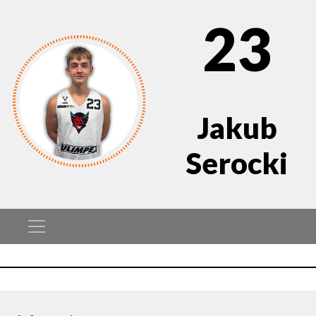
23
Jakub
Serocki